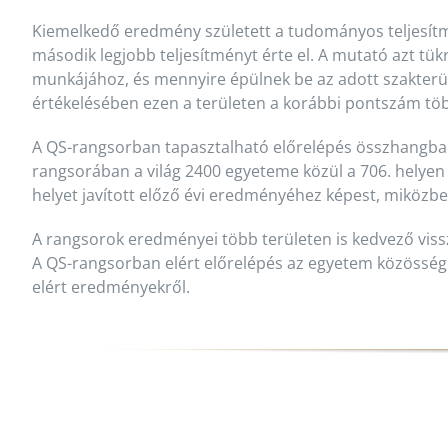
Kiemelkedő eredmény született a tudományos teljesít
második legjobb teljesítményt érte el. A mutató azt 
munkájához, és mennyire épülnek be az adott szakterül
értékelésében ezen a területen a korábbi pontszám tö
A QS-rangsorban tapasztalható előrelépés összhangban
rangsorában a világ 2400 egyeteme közül a 706. helyen 
helyet javított előző évi eredményéhez képest, miközbe
A rangsorok eredményei több területen is kedvező viss
A QS-rangsorban elért előrelépés az egyetem közösség
elért eredményekről.