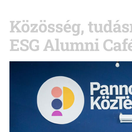
Közösség, tudás
ESG Alumni Caf