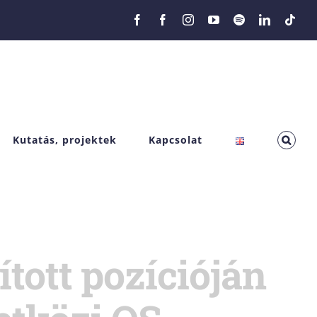
Facebook
Facebook
Instagram
YouTube
Spotify
LinkedIn
Tikt
Kutatás, projektek
Kapcsolat
tott pozícióján