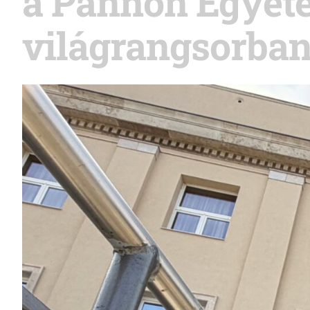
a Pannon Egyet
világrangsorba