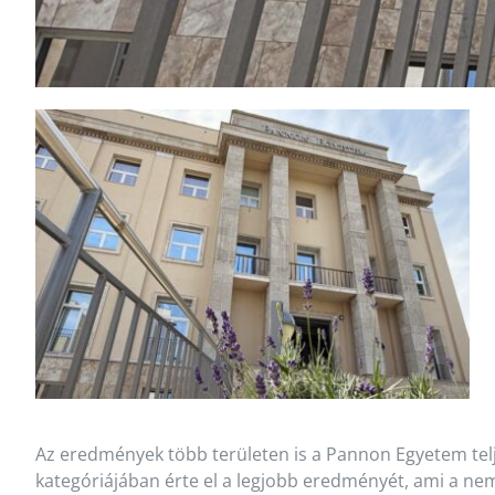
Az eredmények több területen is a Pannon Egyetem tel
kategóriájában érte el a legjobb eredményét, ami a n