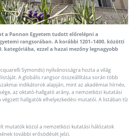
nt a Pannon Egyetem tudott előrelépni a
gyetemi rangsorában. A korábbi 1201–1400. közötti
00. kategóriába, ezzel a hazai mezőny legnagyobb
acquarelli Symonds) nyilvánosságra hozta a világ
istáját. A globális rangsor összeállítása során több
szakmai indikátorok alapján, mint az akadémiai hírnév,
ge, az oktató-hallgató arány, a nemzetközi kutatási
 végzett hallgatók elhelyezkedési mutatói. A listában tíz
lt mutatók közül a nemzetközi kutatási hálózatok
nek további erősödését jelzi.