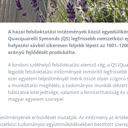
A hazai felsőoktatási intézmények közül egyedüliké
Quacquarelli Symonds (QS) legfrissebb nemzetközi e
helyezési sávból sikeresen feljebb lépett az 1001–12
arányú fejlődését produkálta.
A londoni székhelyű felsőoktatási elemző cég, a QS (Qu
legjobb felsőoktatási intézményeit tömörítő legfrissebb l
ezer egyetem teljesítményét mérik össze olyan szigorú 
a munkáltatói megítélés, a tudományos munkák idézettsé
hálózatok kiterjedtsége, valamint a fenntarthatóság és a
magyar egyetem szerepel.
jesítményének erősödését mutatják. Az intézmény az értéke
emzetközi tudományos együttműködésekben betöltött szerepé