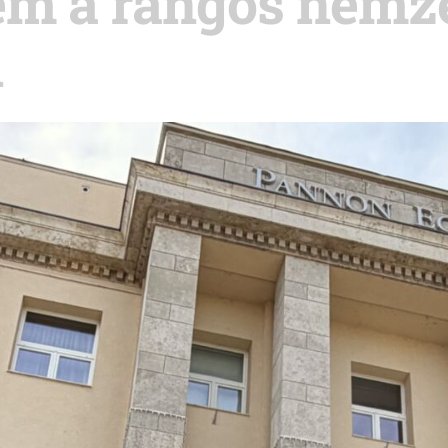
em a rangos nemze
n