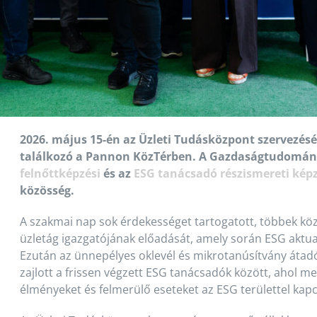
2026. május 15-én az Üzleti Tudásközpont szervezés
találkozó a Pannon KözTérben. A Gazdaságtudományi
felnőttképzési
és az
ESG tanácsadó részismereti kép
közösség.
A szakmai nap sok érdekességet tartogatott, többek kö
üzletág igazgatójának előadását, amely során ESG aktua
Ezután az ünnepélyes oklevél és mikrotanúsítvány átadó
zajlott a frissen végzett ESG tanácsadók között, ahol m
élményeket és felmerülő eseteket az ESG területtel kap