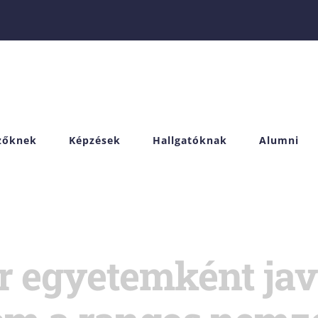
izőknek
Képzések
Hallgatóknak
Alumni
 egyetemként javí