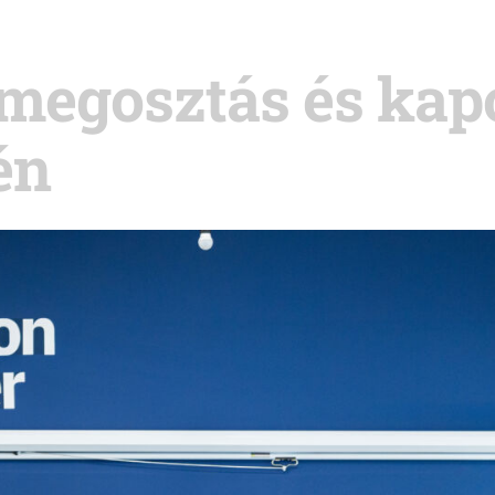
megosztás és kapc
én