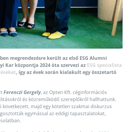
ében megrendezésre került az első ESG Alumni
 Kar központja 2024 óta szervezi az
ESG specialista
zéseket
, így az évek során kialakult egy összetartó
zt
Ferenczi Gergely
, az Opten Kft. céginformációs
litásokról és közreműködő szereplőkről hallhattunk.
 következett, majd egy kötetlen szakmai diskurzus
egosztották egymással az eddigi tapasztalatokat,
csolatban.