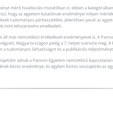
ményt mérő hivatkozási mutatóban is: ebben a kategóriába
tükrözi, hogy az egyetem kutatóinak eredményei milyen mé
etek tudományos párbeszédébe. Jelentősen javult az egyete
bb mint kétszeresére emelkedett.
 áll más nemzetközi értékelések eredményeivel is. A Pann
végzett, Magyarországon pedig a 7. helyet szerezte meg. A k
n a tudományos láthatóságot és a publikációs teljesítményt 
zajelzést adnak a Pannon Egyetem nemzetközi kapcsolatairól
ének közös eredménye, és egyben fontos visszajelzés az e