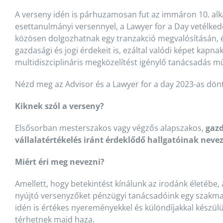
A verseny idén is párhuzamosan fut az immáron 10. al
esettanulmányi versennyel, a Lawyer for a Day vetélked
közösen dolgozhatnak egy tranzakció megvalósításán, é
gazdasági és jogi érdekeit is, ezáltal valódi képet kapn
multidiszciplináris megközelítést igénylő tanácsadás m
Nézd meg az Advisor és a Lawyer for a day 2023-as dön
Kiknek szól a verseny?
Elsősorban mesterszakos vagy végzős alapszakos,
gazd
vállalatértékelés iránt érdeklődő hallgatóinak neve
Miért éri meg nevezni?
Amellett, hogy betekintést kínálunk az irodánk életébe,
nyújtó versenyzőket pénzügyi tanácsadóink egy szakmai i
idén is értékes nyereményekkel és különdíjakkal készül
térhetnek majd haza.