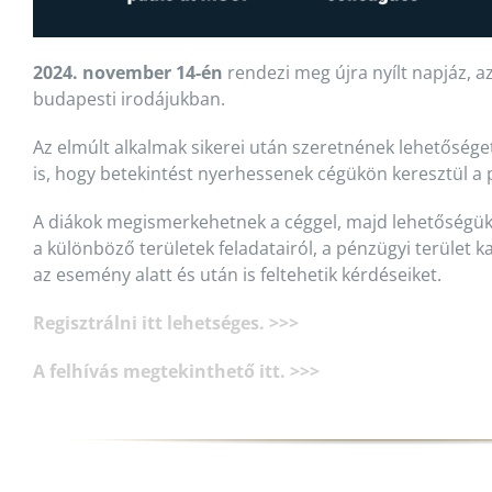
2024. november 14-én
rendezi meg újra nyílt napjáz, a
budapesti irodájukban.
Az elmúlt alkalmak sikerei után szeretnének lehetőséget
is, hogy betekintést nyerhessenek cégükön keresztül a 
A diákok megismerkehetnek a céggel, majd lehetőségük le
a különböző területek feladatairól, a pénzügyi terület k
az esemény alatt és után is feltehetik kérdéseiket.
Regisztrálni itt lehetséges. >>>
A felhívás megtekinthető itt. >>>