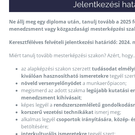
Ne állj meg egy diploma után, tanulj tovább a 2025 f
menedzsment vagy közgazdasági mesterképzési sza
Keresztféléves felvételi jelentkezési határidő: 2024.
Miért tanulj tovább mesterképzési szakon? Azért, hogy
az alapképzési szakon szerzett
tudásodat elmély
kiválóan hasznosítható ismeretekre
tegyél szert
növeld versenyelőnyödet
a munkaerőpiacon;
megismerd az adott szakma
legújabb kutatási 
menedzsment kihívásait
;
képes legyél a
rendszerszemléletű gondolkodás
korszerű vezetési technikákat
ismerj meg;
alkalmas legyél
csoportok irányítására
,
közép- é
betöltésére;
interkulturális ismeretekre
tegyél szert;