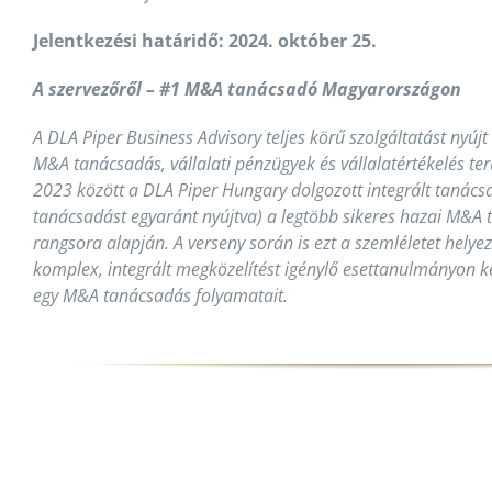
Jelentkezési határidő: 2024.
október 25.
A szervezőről –
#1 M&A tanácsadó Magyarországon
A DLA Piper Business Advisory teljes körű szolgáltatást nyúj
M&A tanácsadás, vállalati pénzügyek és vállalatértékelés t
2023 között a DLA Piper Hungary dolgozott integrált tanácsa
tanácsadást egyaránt nyújtva) a legtöbb sikeres hazai M&A
rangsora alapján. A verseny során is ezt a szemléletet helyez
komplex, integrált megközelítést igénylő esettanulmányon k
egy M&A tanácsadás folyamatait.