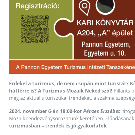
Érdekel a turizmus, de nem csupán mint turistát? K
háttérre is? A Turizmus Mozaik Neked szól!
Pillants 
meg az aktuális turisztikai trendeket, a szakma szépségei
2024. november 6-án 18:00-kor
Pénzes Erzsébet
látog
Mozaik rendezvénysorozatunk keretében. Előadásának 
turizmusban – trendek és jó gyakorlatok