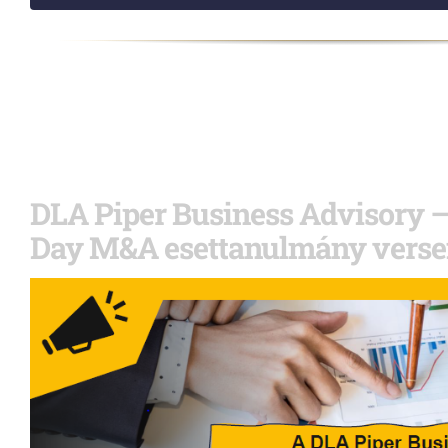
DLA Piper Business Advisory – 
Day M&A esettanulmány vers