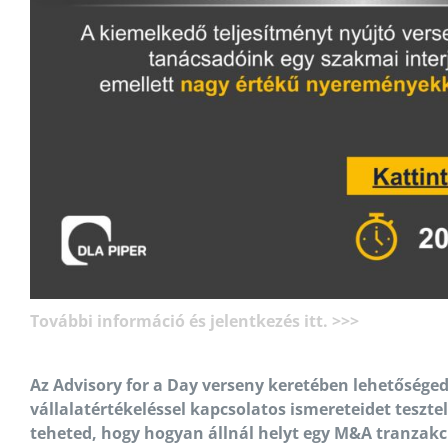
További információ és jelentkezés itt. >>>
Az Advisory for a Day verseny keretében lehetőséged 
vállalatértékeléssel kapcsolatos ismereteidet teszte
teheted, hogy hogyan állnál helyt egy M&A tranzakc