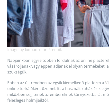
Image by fxquadro on Freepik
Napjainkban egyre többen fordulnak az online piacter
vásároljanak vagy éppen adjanak el olyan termékeket,
szükségük.
Ebben az új trendben az egyik kiemelkedő platform a
V
online turkálóként üzemel. Itt a használt ruhák és kiegés
miközben segítenek az embereknek környezetbarát m
felesleges holmijaiktól.