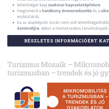
lehetőséget kapj
szakmai kapcsolatépítésre
;
megismerd a
hatékony önmenedzselés
és a
sik
eszköztárát;
ha az alapképzés során nem volt lehetőséged/id
ösztöndíjra
, akkor a mesterszakos tanulmányaid a
RÉSZLETES INFORMÁCIÓÉRT KATT
Turizmus Mozaik – Mikromobi
turizmusban – trendek és jó g