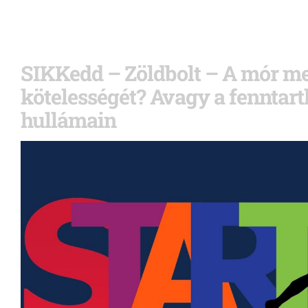
SIKKedd – Zöldbolt – A mór me
kötelességét? Avagy a fenntart
hullámain