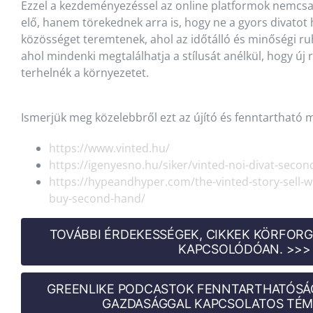
Ezzel a kezdeményezéssel az online platformok nemcsak
elő, hanem törekednek arra is, hogy ne a gyors divatot 
közösséget teremtenek, ahol az időtálló és minőségi ru
ahol mindenki megtalálhatja a stílusát anélkül, hogy ú
terhelnék a környezetet.
Ismerjük meg közelebbről ezt az újító és fenntartható 
https://www.vinted.hu/
https://igenyesno.hu/siker/vinted-noi-divat-seco
https://hypeandhyper.com/the-vinted-story-sell-
buy-second-hand/
TOVÁBBI ÉRDEKESSÉGEK, CIKKEK KÖRFOR
KAPCSOLÓDÓAN. >>>
GREENLIKE PODCASTOK FENNTARTHATÓSÁ
GAZDASÁGGAL KAPCSOLATOS TÉM