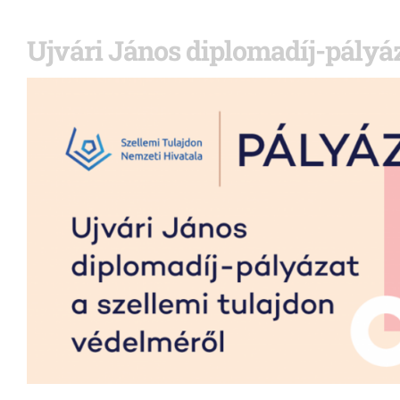
Ujvári János diplomadíj-pályá