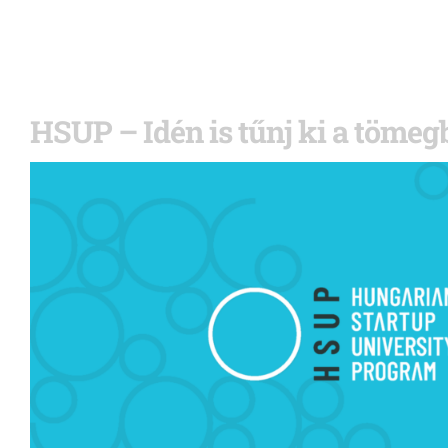
HSUP – Idén is tűnj ki a tömegb