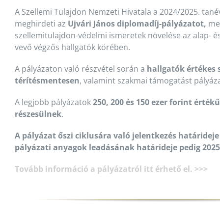
A Szellemi Tulajdon Nemzeti Hivatala a 2024/2025. tané
meghirdeti az
Ujvári János diplomadíj-pályázatot,
mel
szellemitulajdon-védelmi ismeretek növelése az alap- 
vevő végzős hallgatók körében.
A pályázaton való részvétel során a
hallgatók értékes
térítésmentesen
, valamint szakmai támogatást pályáza
A legjobb pályázatok
250, 200 és 150 ezer forint érté
részesülnek
.
A pályázat őszi ciklusára való jelentkezés határideje
pályázati anyagok leadásának határideje pedig 2025
Tovább információ a pályázatról itt érhető el. >>>