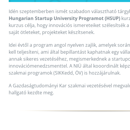
Idén szeptemberben ismét szabadon választható tárgyké
Hungarian Startup University Programot (HSUP)
kurz
kurzus célja, hogy innovációs ismereteiket szélesítsék a
saját ötleteket, projekteket készítsenek.
Idei évtől a program angol nyelven zajlik, amelyek sor
kell teljesíteni, ami által bepillantást kaphatnak egy vál
annak sikeres vezetéséhez, megismerkednek a startupok
innovációmenedzsmenttel. A NIÜ által kooordinált kép
szakmai programok (SIKKedd, ÖV) is hozzájárulnak.
A Gazdaságtudományi Kar szakmai vezetésével megval
hallgató kezdte meg.