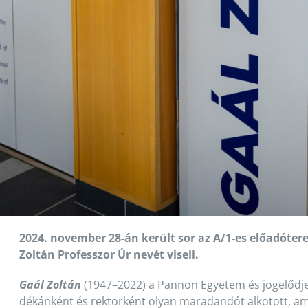
2024. november 28-án került sor az A/1-es előadót
Zoltán Professzor Úr nevét viseli.
Gaál Zoltán
(1947–2022) a Pannon Egyetem és jogelődje
dékánként és rektorként olyan maradandót alkotott, a