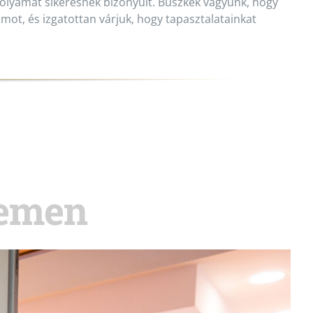
 folyamat sikeresnek bizonyult. Büszkék vagyunk, hogy
ot, és izgatottan várjuk, hogy tapasztalatainkat
temen