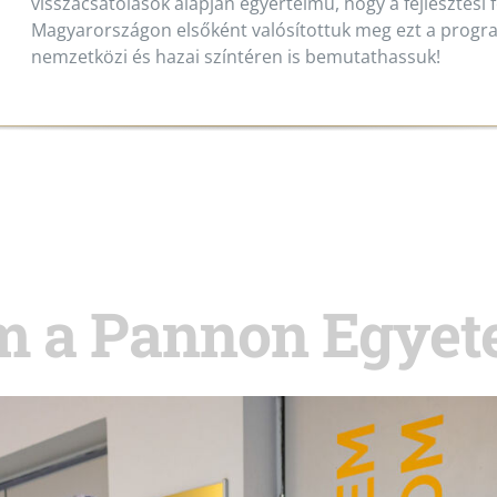
visszacsatolások alapján egyértelmű, hogy a fejlesztési
Magyarországon elsőként valósítottuk meg ezt a program
nemzetközi és hazai színtéren is bemutathassuk!
em a Pannon Egye