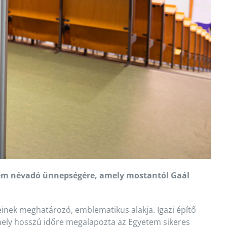
erem névadó ünnepségére, amely mostantól Gaál
inek meghatározó, emblematikus alakja. Igazi építő
mely hosszú időre megalapozta az Egyetem sikeres