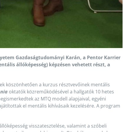
gyetem Gazdaságtudományi Karán, a Pentor Karrier
ális állóképesség) képzésen vehetett részt, a
ek köszönhetően a kurzus résztvevőinek mentális
ánia
oktatók közreműködésével a hallgatók 10 hetes
megismerkedtek az MTQ modell alapjaival, egyéni
játítottak el mentális kihívásaik kezelésére. A program
 állóképesség visszatesztelése, valamint a szóbeli