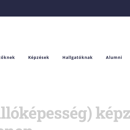
izőknek
Képzések
Hallgatóknak
Alumni
llóképesség) kép