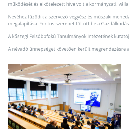
működését és elkötelezett híve volt a kormányzati, vál
Nevéhez fűződik a szervező-vegyész és műszaki menedz
megalapítása. Fontos szerepet töltött be a Gazdálkodá
A kőszegi Felsőbbfokú Tanulmányok Intézetének kutatója
A névadó ünnepséget követően került megrendezésre 