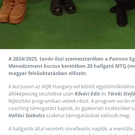
A 2024/2025. tanév őszi szemeszterében a Pannon E
Menedzsment kurzus keretében 20 hallgató MTQ (ment
magyar felsőoktatásban először.
A kurzuson az AQR Hungary-vel kötött együttműködésn
állóképesség tesztelése után
Kővári Edit
és
Töreki Stef
fejlesztési programban vettek részt. A program során 
coaching támogatást kaptak, és gyakorlati eszközöket sa
Hollósi Szabolcs
szakmai támogatásával valósult meg.
A hallgatók által vezetett önreflexiós naplók, a mentális