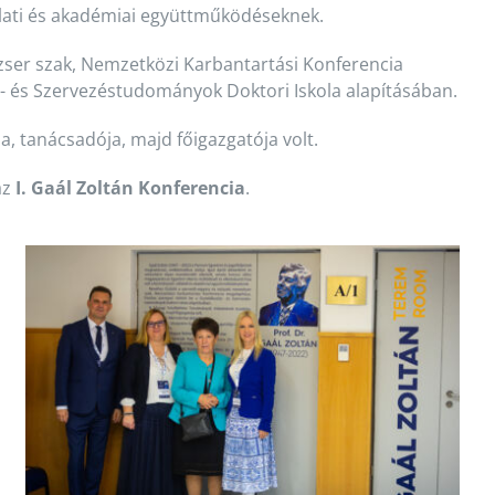
lalati és akadémiai együttműködéseknek.
ser szak, Nemzetközi Karbantartási Konferencia
s- és Szervezéstudományok Doktori Iskola alapításában.
, tanácsadója, majd főigazgatója volt.
az
I. Gaál Zoltán Konferencia
.