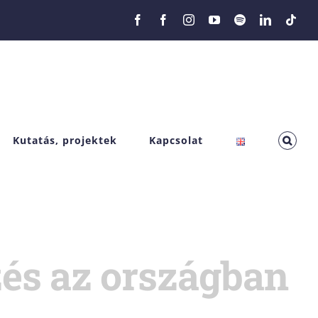
Facebook
Facebook
Instagram
YouTube
Spotify
LinkedIn
Tikt
Kutatás, projektek
Kapcsolat
zés az országban