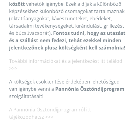
között
vehetők igénybe. Ezek a díjak a különböző
képzésekhez különböző csomagokat tartalmaznak
(oktatóanyagokat, kávészüneteket, ebédeket,
társadalmi tevékenységeket, kirándulást, grillezést
és búcsúvacsorát).
Fontos tudni, hogy az utazást
és a szállást nem fedezi, tehát ezekkel minden
jelentkezőnek plusz költségként kell számolnia!
További információkat és a jelentkezést itt találod
>>>
A költségek csökkentése érdekében lehetőséged
van igénybe venni a
Pannónia Ösztöndíjprogram
szolgáltatásait!
A Pannónia Ösztöndíjprogramról itt
tájékozódhatsz >>>