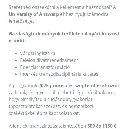
Szeretnéd összekötni a kellemest a hasznossal? A
University of Antwerp
ehhez nyújt számodra
lehetőséget!
Gazdaságtudományok területén 4 nyári kurzust
is indít:
Városi logisztika
Felelős divatmenedzsment
Energiatranszformáció
Inter- és transzdiszciplináris kutatás
A programok
2025 júniusa és szeptembere között
zajlanak, és egyedülálló lehetőséget kínálnak arra,
hogy elmélyítsd a tudásodat, gyakorlati
tapasztalatokat szerezz, és nemzetközi
szakértőkkel építs kapcsolatokat.
A fentiek finanszírozás tekintetében
500 és 1150 €