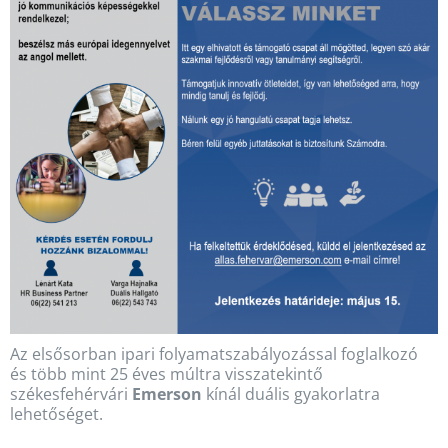
Az elsősorban ipari folyamatszabályozással foglalkozó
és több mint 25 éves múltra visszatekintő
székesfehérvári
Emerson
kínál duális gyakorlatra
lehetőséget.