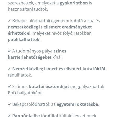
szerezhettek, amelyeket a
gyakorlatban
is
hasznosítani tudtok.
✔ Bekapcsolódhattok egyetemi kutatásokba és
nemzetközileg is elismert eredményeket
érhettek el
, melyeket nívós folyóiratokban
publikálhattok
.
✔ A tudományos pálya
színes
karrierlehetőségeket
kínál.
✔
Nemzetközileg ismert és elismert kutatóktól
tanulhattok.
✔ Számos
kutatói ösztöndíjat
megpályázhattok
PhD hallgatóként.
✔ Bekapcsolódhattok az
egyetemi oktatásba
.
✔
Pannónia ösztöndíjjal
külföldi egyetemek