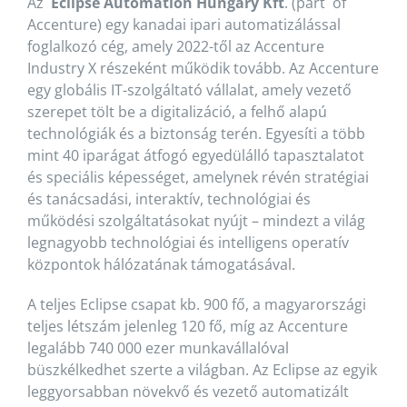
Az
Eclipse Automation Hungary Kft
. (part of
Accenture) egy kanadai ipari automatizálással
foglalkozó cég, amely 2022-től az Accenture
Industry X részeként működik tovább. Az Accenture
egy globális IT-szolgáltató vállalat, amely vezető
szerepet tölt be a digitalizáció, a felhő alapú
technológiák és a biztonság terén. Egyesíti a több
mint 40 iparágat átfogó egyedülálló tapasztalatot
és speciális képességet, amelynek révén stratégiai
és tanácsadási, interaktív, technológiai és
működési szolgáltatásokat nyújt – mindezt a világ
legnagyobb technológiai és intelligens operatív
központok hálózatának támogatásával.
A teljes Eclipse csapat kb. 900 fő, a magyarországi
teljes létszám jelenleg 120 fő, míg az Accenture
legalább 740 000 ezer munkavállalóval
büszkélkedhet szerte a világban. Az Eclipse az egyik
leggyorsabban növekvő és vezető automatizált