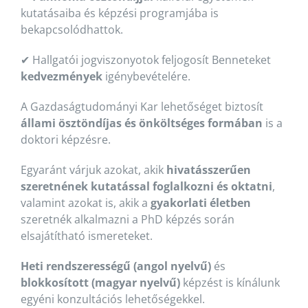
kutatásaiba és képzési programjába is
bekapcsolódhattok.
✔ Hallgatói jogviszonyotok feljogosít Benneteket
kedvezmények
igénybevételére.
A Gazdaságtudományi Kar lehetőséget biztosít
állami ösztöndíjas és önköltséges formában
is a
doktori képzésre.
Egyaránt várjuk azokat, akik
hivatásszerűen
szeretnének kutatással foglalkozni és oktatni
,
valamint azokat is, akik a
gyakorlati életben
szeretnék alkalmazni a PhD képzés során
elsajátítható ismereteket.
Heti rendszerességű (angol nyelvű)
és
blokkosított (magyar nyelvű)
képzést is kínálunk
egyéni konzultációs lehetőségekkel.