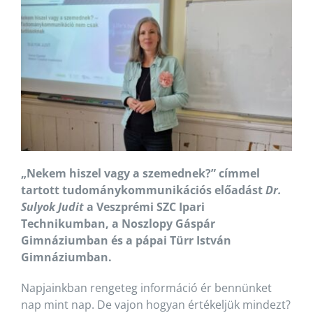
„Nekem hiszel vagy a szemednek?” címmel
tartott tudománykommunikációs előadást
Dr.
Sulyok Judit
a Veszprémi SZC Ipari
Technikumban, a Noszlopy Gáspár
Gimnáziumban és a pápai Türr István
Gimnáziumban.
Napjainkban rengeteg információ ér bennünket
nap mint nap. De vajon hogyan értékeljük mindezt?