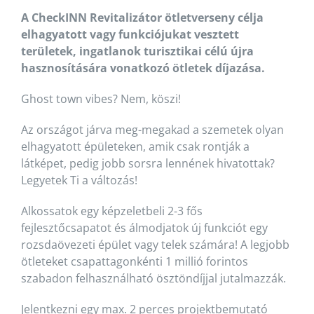
A CheckINN Revitalizátor ötletverseny célja
elhagyatott vagy funkciójukat vesztett
területek, ingatlanok turisztikai célú újra
hasznosítására vonatkozó ötletek díjazása.
Ghost town vibes? Nem, köszi!
Az országot járva meg-megakad a szemetek olyan
elhagyatott épületeken, amik csak rontják a
látképet, pedig jobb sorsra lennének hivatottak?
Legyetek Ti a változás!
Alkossatok egy képzeletbeli 2-3 fős
fejlesztőcsapatot és álmodjatok új funkciót egy
rozsdaövezeti épület vagy telek számára! A legjobb
ötleteket csapattagonkénti 1 millió forintos
szabadon felhasználható ösztöndíjjal jutalmazzák.
Jelentkezni egy max. 2 perces projektbemutató