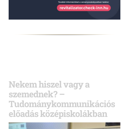
Nekem hiszel vagy a
szemednek? –
Tudománykommunikációs
előadás középiskolákban