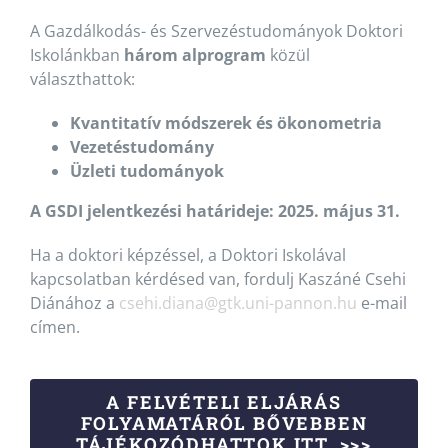
A Gazdálkodás- és Szervezéstudományok Doktori
Iskolánkban
három alprogram
közül
választhattok:
Kvantitatív módszerek és ökonometria
Vezetéstudomány
Üzleti tudományok
A GSDI jelentkezési határideje: 2025. május 31.
Ha a doktori képzéssel, a Doktori Iskolával
kapcsolatban kérdésed van, fordulj Kaszáné Csehi
Diánához a
csehi.diana@gtk.uni-pannon.hu
e-mail
címen.
A FELVÉTELI ELJÁRÁS
FOLYAMATÁRÓL BŐVEBBEN
TÁJÉKOZÓDHATTOK ITT. >>>