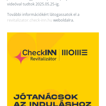
videóval tudtok 2025.05.25-ig.
További információkért látogassatok el a
revitalizator.check-inn.hu
weboldalra.