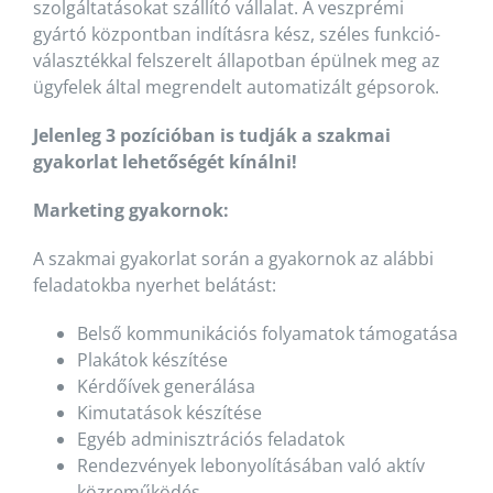
szolgáltatásokat szállító vállalat. A veszprémi
gyártó központban indításra kész, széles funkció-
választékkal felszerelt állapotban épülnek meg az
ügyfelek által megrendelt automatizált gépsorok.
Jelenleg 3 pozícióban is tudják a szakmai
gyakorlat lehetőségét kínálni!
Marketing gyakornok:
A szakmai gyakorlat során a gyakornok az alábbi
feladatokba nyerhet belátást:
Belső kommunikációs folyamatok támogatása
Plakátok készítése
Kérdőívek generálása
Kimutatások készítése
Egyéb adminisztrációs feladatok
Rendezvények lebonyolításában való aktív
közreműködés