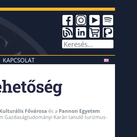
KAPCSOLAT
ehetőség
Kulturális Fővárosa
és a
Pannon Egyetem
tem Gazdaságtudományi Karán tanuló turizmus-