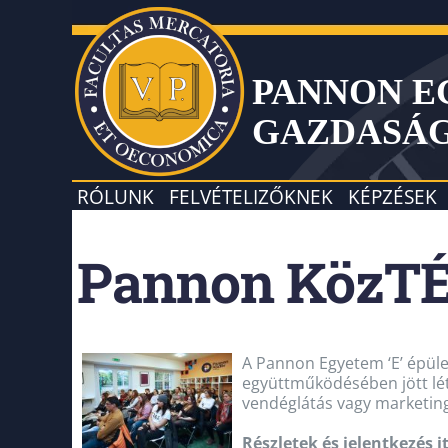
PANNON 
GAZDASÁ
RÓLUNK
FELVÉTELIZŐKNEK
KÉPZÉSEK
Pannon KözTÉR
A Pannon Egyetem ‘E’ épü
együttműködésében jött lé
vendéglátás vagy marketing 
Részletek és jelentkezés it