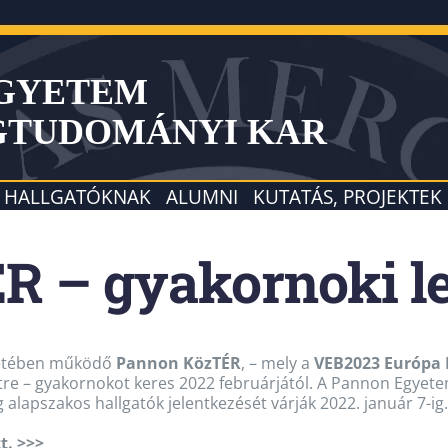
EGYETEM
GTUDOMÁNYI KAR
HALLGATÓKNAK
ALUMNI
KUTATÁS, PROJEKTEK
 – gyakornoki l
letében működő
Pannon KözTÉR
, – mely a
VEB2023 Európa 
tre – gyakornokot keres 2022 februárjától. A Pannon Egye
alapszakos hallgatók jelentkezését várják 2022. január 7-ig.
t. >>>