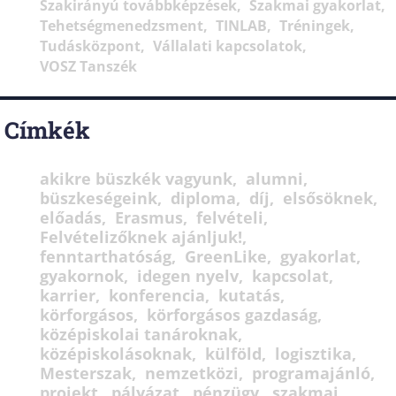
Szakirányú továbbképzések
Szakmai gyakorlat
Tehetségmenedzsment
TINLAB
Tréningek
Tudásközpont
Vállalati kapcsolatok
VOSZ Tanszék
Címkék
akikre büszkék vagyunk
alumni
büszkeségeink
diploma
díj
elsősöknek
előadás
Erasmus
felvételi
Felvételizőknek ajánljuk!
fenntarthatóság
GreenLike
gyakorlat
gyakornok
idegen nyelv
kapcsolat
karrier
konferencia
kutatás
körforgásos
körforgásos gazdaság
középiskolai tanároknak
középiskolásoknak
külföld
logisztika
Mesterszak
nemzetközi
programajánló
projekt
pályázat
pénzügy
szakmai