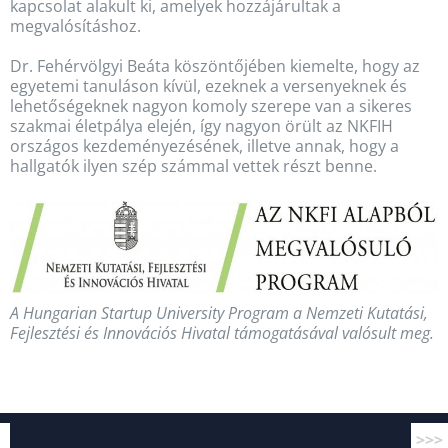
kapcsolat alakult ki, amelyek hozzájárultak a
megvalósításhoz.
Dr. Fehérvölgyi Beáta köszöntőjében kiemelte, hogy az
egyetemi tanuláson kívül, ezeknek a versenyeknek és
lehetőségeknek nagyon komoly szerepe van a sikeres
szakmai életpálya elején, így nagyon örült az NKFIH
országos kezdeményezésének, illetve annak, hogy a
hallgatók ilyen szép számmal vettek részt benne.
A Hungarian Startup University Program a Nemzeti Kutatási,
Fejlesztési és Innovációs Hivatal támogatásával valósult meg.
>>>