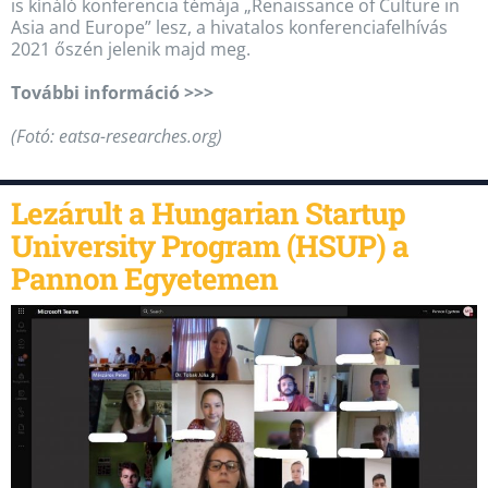
is kínáló konferencia témája „Renaissance of Culture in
Asia and Europe” lesz, a hivatalos konferenciafelhívás
2021 őszén jelenik majd meg.
További információ >>>
(Fotó: eatsa-researches.org)
Lezárult a Hungarian Startup
University Program (HSUP) a
Pannon Egyetemen