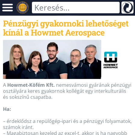
Pénzügyi gyakornoki lehetőséget
kínál a Howmet Aerospace
A
Howmet-Köfém Kft.
nemesvámosi gyárának pénzügyi
osztályára keres gyakornok kollégát egy interkulturális
és sokszínű csapatba.
Ha:
– érdeklődsz a repülőgép-ipari és a pénzügyi folyamatok,
számok iránt.
– Magabiztosan kezeled az excel-t, akkor is ha nagyobb