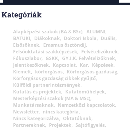
Kategóriák
Alapképzési szakok (BA & BSc)
ALUMNI
BATUKI
Diákoknak
Doktori Iskola
Duális
Elsősöknek
Erasmus ösztöndíj
Felsőoktatási szakképzések
Felvételizőknek
Fókuszlabor
GSKK
GY.I.K. Felvételizőknek
Jelentkezőknek
Kapcsolat
Kar
Képzések
Kiemelt
körforgásos
Körforgásos gazdaság
Körforgásos gazdaság cikkek gyűjtő
Külföldi partnerintézmények
Kutatás és projektek
Kutatóműhelyek
Mesterképzési szakok (MA & MSc)
Munkatársaknak
Nemzetközi kapcsolatok
Newsletter
nincs kategória
Nincs kategorizálva
Oktatóknak
Partnereknek
Projektek
Sajtófigyelés