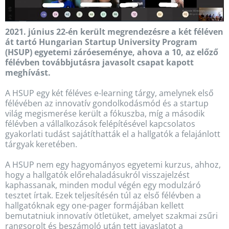
2021. június 22-én került megrendezésre a két féléven
át tartó Hungarian Startup University Program
(HSUP) egyetemi záróeseménye, ahova a 10, az előző
félévben továbbjutásra javasolt csapat kapott
meghívást.
A HSUP egy két féléves e-learning tárgy, amelynek első
félévében az innovatív gondolkodásmód és a startup
világ megismerése került a fókuszba, míg a második
félévben a vállalkozások felépítésével kapcsolatos
gyakorlati tudást sajátíthatták el a hallgatók a felajánlott
tárgyak keretében.
A HSUP nem egy hagyományos egyetemi kurzus, ahhoz,
hogy a hallgatók előrehaladásukról visszajelzést
kaphassanak, minden modul végén egy modulzáró
tesztet írtak. Ezek teljesítésén túl az első félévben a
hallgatóknak egy one-pager formájában kellett
bemutatniuk innovatív ötletüket, amelyet szakmai zsűri
rangsorolt és beszámoló után tett javaslatot a