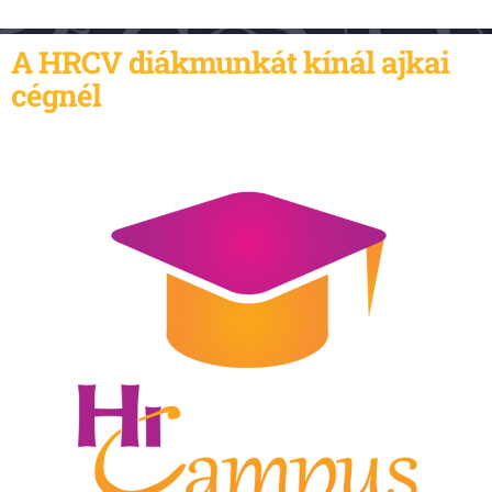
A HRCV diákmunkát kínál ajkai
cégnél