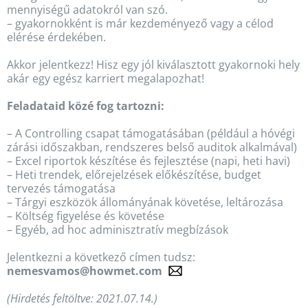
mennyiségű adatokról van szó.
– gyakornokként is már kezdeményező vagy a célod
elérése érdekében.
Akkor jelentkezz! Hisz egy jól kiválasztott gyakornoki hely
akár egy egész karriert megalapozhat!
Feladataid közé fog tartozni:
– A Controlling csapat támogatásában (például a hóvégi
zárási időszakban, rendszeres belső auditok alkalmával)
– Excel riportok készítése és fejlesztése (napi, heti havi)
– Heti trendek, előrejelzések előkészítése, budget
tervezés támogatása
– Tárgyi eszközök állományának követése, leltározása
– Költség figyelése és követése
– Egyéb, ad hoc adminisztratív megbízások
Jelentkezni a következő címen tudsz:
nemesvamos@howmet.com
(Hirdetés feltöltve: 2021.07.14.)