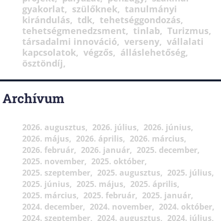
gyakorlat
szülőknek
tanulmányi
kirándulás
tdk
tehetséggondozás
tehetségmenedzsment
tinlab
Turizmus
társadalmi innováció
verseny
vállalati
kapcsolatok
végzős
álláslehetőség
ösztöndíj
Archívum
2026. augusztus
2026. július
2026. június
2026. május
2026. április
2026. március
2026. február
2026. január
2025. december
2025. november
2025. október
2025. szeptember
2025. augusztus
2025. július
2025. június
2025. május
2025. április
2025. március
2025. február
2025. január
2024. december
2024. november
2024. október
2024. szeptember
2024. augusztus
2024. július