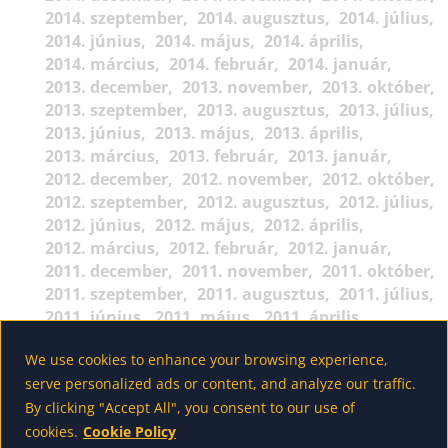
2014. szeptember
2014. augusztus
2014. július
2014. június
2014. május
2014. április
2014. március
2014. február
2014. január
2013. december
2013. november
2013. október
2013. szeptember
2013. augusztus
2013. július
2013. június
2013. május
2013. április
2013. március
2013. február
2013. január
2012. december
2012. november
2012. október
2012. szeptember
2012. augusztus
2012. július
2012. június
2012. május
2012. április
2012. március
2012. február
2012. január
2011. december
2011. november
2011. október
2011. szeptember
2011. augusztus
2011. július
2011. június
2011. május
2011. április
2011. március
2011. február
2011. január
We use cookies to enhance your browsing experience,
2010. december
2010. november
2010. október
serve personalized ads or content, and analyze our traffic.
2010. szeptember
2010. augusztus
2010. július
By clicking "Accept All", you consent to our use of
2010. június
2010. május
2010. április
2010. március
2010. február
2010. január
cookies.
Cookie Policy