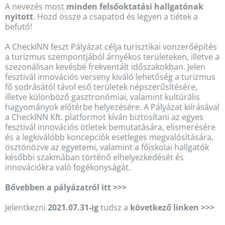
A nevezés most
minden felsőoktatási hallgatónak
nyitott
. Hozd össze a csapatod és legyen a tiétek a
befutó!
A CheckINN feszt Pályázat célja turisztikai vonzerőépítés
a turizmus szempontjából árnyékos területeken, illetve a
szezonálisan kevésbé frekventált időszakokban. Jelen
fesztivál innovációs verseny kiváló lehetőség a turizmus
fő sodrásától távol eső területek népszerűsítésére,
illetve különböző gasztronómiai, valamint kultúrális
hagyományok előtérbe helyezésére. A Pályázat kiírásával
a CheckINN Kft. platformot kíván biztosítani az egyes
fesztivál innovációs ötletek bemutatására, elismerésére
és a legkiválóbb koncepciók esetleges megvalósítására,
ösztönözve az egyetemi, valamint a főiskolai hallgatók
későbbi szakmában történő elhelyezkedését és
innovációkra való fogékonyságát.
Bővebben a pályázatról itt >>>
Jelentkezni
2021.07.31-ig
tudsz a
következő linken >>>