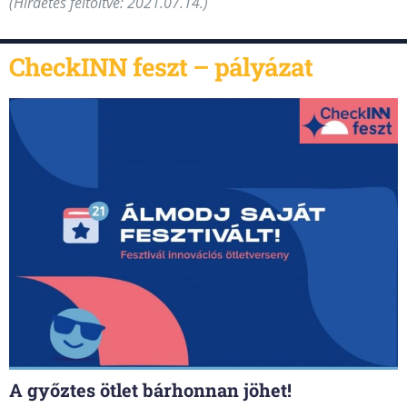
(Hirdetés feltöltve: 2021.07.14.)
CheckINN feszt – pályázat
A győztes ötlet bárhonnan jöhet!