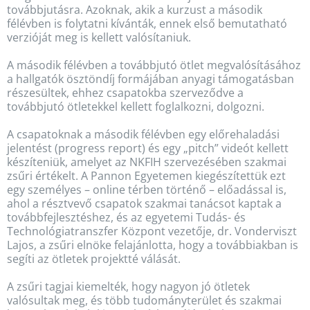
továbbjutásra. Azoknak, akik a kurzust a második
félévben is folytatni kívánták, ennek első bemutatható
verzióját meg is kellett valósítaniuk.
A második félévben a továbbjutó ötlet megvalósításához
a hallgatók ösztöndíj formájában anyagi támogatásban
részesültek, ehhez csapatokba szerveződve a
továbbjutó ötletekkel kellett foglalkozni, dolgozni.
A csapatoknak a második félévben egy előrehaladási
jelentést (progress report) és egy „pitch” videót kellett
készíteniük, amelyet az NKFIH szervezésében szakmai
zsűri értékelt. A Pannon Egyetemen kiegészítettük ezt
egy személyes – online térben történő – előadással is,
ahol a résztvevő csapatok szakmai tanácsot kaptak a
továbbfejlesztéshez, és az egyetemi Tudás- és
Technológiatranszfer Központ vezetője, dr. Vonderviszt
Lajos, a zsűri elnöke felajánlotta, hogy a továbbiakban is
segíti az ötletek projektté válását.
A zsűri tagjai kiemelték, hogy nagyon jó ötletek
valósultak meg, és több tudományterület és szakmai