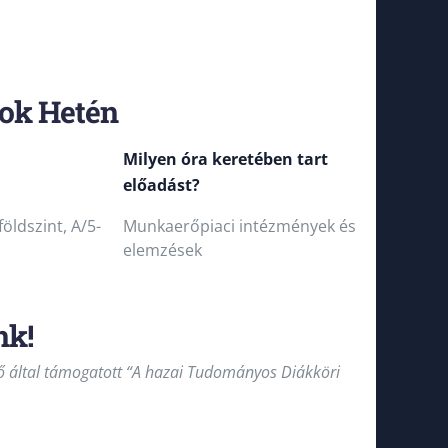
tok Hetén
Milyen óra keretében tart
előadást?
földszint, A/5-
Munkaerőpiaci intézmények és
elemzések
nk!
 által támogatott “A hazai Tudományos Diákköri