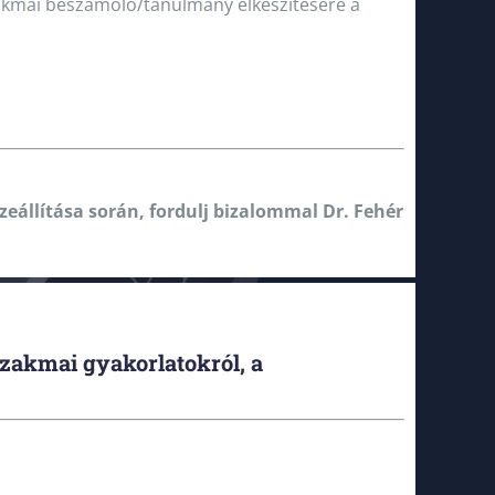
szakmai beszámoló/tanulmány elkészítésére a
zeállítása során, fordulj bizalommal Dr. Fehér
zakmai gyakorlatokról, a