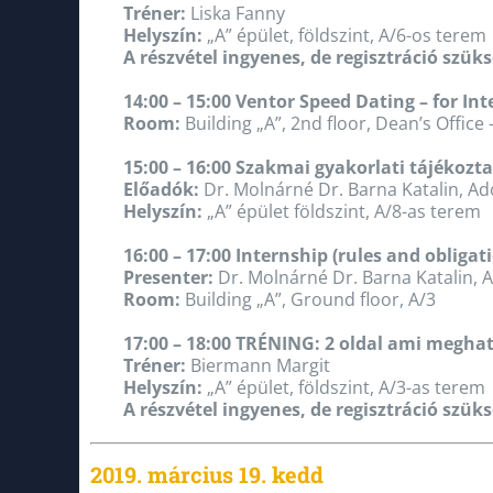
Tréner:
Liska Fanny
Helyszín:
„A” épület, földszint, A/6-os terem
A részvétel ingyenes, de regisztráció szük
14:00 – 15:00 Ventor Speed Dating – for In
Room:
Building „A”, 2nd floor, Dean’s Offic
15:00 – 16:00 Szakmai gyakorlati tájékoz
Előadók:
Dr. Molnárné Dr. Barna Katalin, Ad
Helyszín:
„A” épület földszint, A/8-as terem
16:00 – 17:00 Internship (rules and obliga
Presenter:
Dr. Molnárné Dr. Barna Katalin, 
Room:
Building „A”, Ground floor, A/3
17:00 – 18:00 TRÉNING: 2 oldal ami meghat
Tréner:
Biermann Margit
Helyszín:
„A” épület, földszint, A/3-as terem
A részvétel ingyenes, de regisztráció szük
2019. március 19. kedd