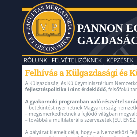
PANNON 
GAZDASÁ
RÓLUNK
FELVÉTELIZŐKNEK
KÉPZÉSEK
Felhívás a Külgazdasági és 
A Külgazdasági és Külügyminisztérium Nemzetköz
fejlesztéspolitika iránt érdeklődő
, felsőfokú t
A gyakornoki programban való részvétel sorá
– betekintést nyerhetnek Magyarország nemzetköz
– megismerkedhetnek a fejlődő világban megvalós
– továbbá a multilaterális szervezetek (EU, ENSZ,
A pályázat kiemelt célja, hogy – a Nemzetközi Fe