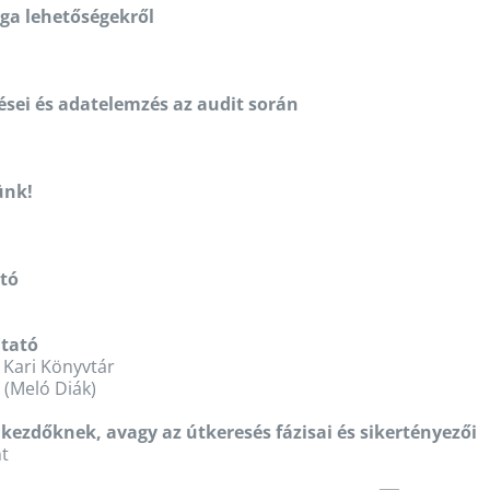
sga lehetőségekről
dései és adatelemzés az audit során
ünk!
ató
tató
 Kari Könyvtár
(Meló Diák)
kezdőknek, avagy az útkeresés fázisai és sikertényezői
nt