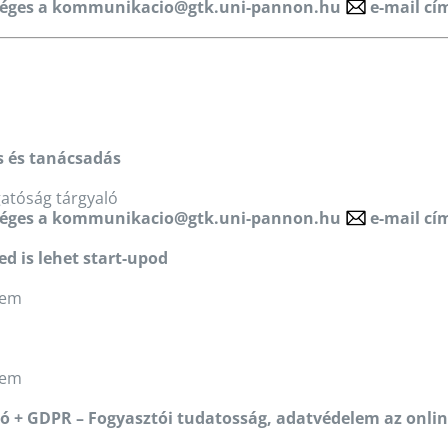
séges a
kommunikacio@gtk.uni-pannon.hu
e-mail cí
s és tanácsadás
zgatóság tárgyaló
séges a
kommunikacio@gtk.uni-pannon.hu
e-mail cí
ed is lehet start-upod
rem
rem
ó + GDPR – Fogyasztói tudatosság, adatvédelem az onlin