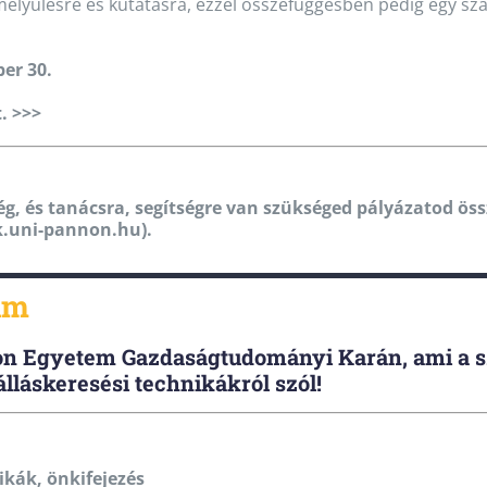
elmélyülésre és kutatásra, ezzel összefüggésben pedig egy 
er 30.
. >>>
g, és tanácsra, segítségre van szükséged pályázatod öss
k.uni-pannon.hu).
am
non Egyetem Gazdaságtudományi Karán, ami a s
 álláskeresési technikákról szól!
ikák, önkifejezés