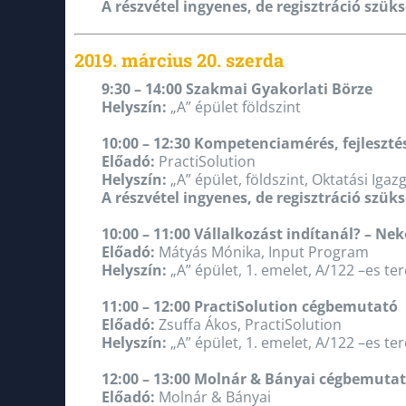
A részvétel ingyenes, de regisztráció szük
2019. március 20. szerda
9:30 – 14:00 Szakmai Gyakorlati Börze
Helyszín:
„A” épület földszint
10:00 – 12:30 Kompetenciamérés, fejleszté
Előadó:
PractiSolution
Helyszín:
„A” épület, földszint, Oktatási Iga
A részvétel ingyenes, de regisztráció szük
10:00 – 11:00 Vállalkozást indítanál? – Nek
Előadó:
Mátyás Mónika, Input Program
Helyszín:
„A” épület, 1. emelet, A/122 –es te
11:00 – 12:00 PractiSolution cégbemutató
Előadó:
Zsuffa Ákos, PractiSolution
Helyszín:
„A” épület, 1. emelet, A/122 –es te
12:00 – 13:00 Molnár & Bányai cégbemutat
Előadó:
Molnár & Bányai