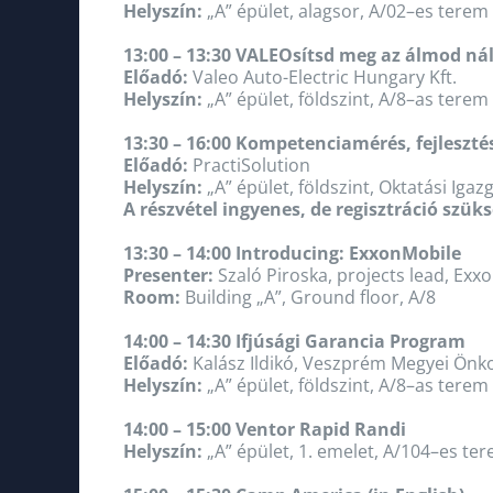
Helyszín:
„A” épület, alagsor, A/02–es terem
13:00 – 13:30 VALEOsítsd meg az álmod ná
Előadó:
Valeo Auto-Electric Hungary Kft.
Helyszín:
„A” épület, földszint, A/8–as terem
13:30 – 16:00 Kompetenciamérés, fejleszté
Előadó:
PractiSolution
Helyszín:
„A” épület, földszint, Oktatási Iga
A részvétel ingyenes, de regisztráció szük
13:30 – 14:00 Introducing: ExxonMobile
Presenter:
Szaló Piroska, projects lead, Exx
Room:
Building „A”, Ground floor, A/8
14:00 – 14:30 Ifjúsági Garancia Program
Előadó:
Kalász Ildikó, Veszprém Megyei Önko
Helyszín:
„A” épület, földszint, A/8–as terem
14:00 – 15:00 Ventor Rapid Randi
Helyszín:
„A” épület, 1. emelet, A/104–es te