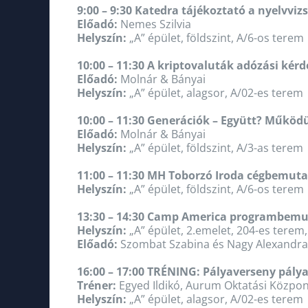
9:00 – 9:30 Katedra tájékoztató a nyelvviz
Előadó:
Nemes Szilvia
Helyszín:
„A” épület, földszint, A/6-os terem
10:00 – 11:30 A kriptovaluták adózási kér
Előadó:
Molnár & Bányai
Helyszín:
„A” épület, alagsor, A/02-es terem
10:00 – 11:30 Generációk – Együtt? Működ
Előadó:
Molnár & Bányai
Helyszín:
„A” épület, földszint, A/3-as terem
11:00 – 11:30 MH Toborzó Iroda cégbemut
Helyszín:
„A” épület, földszint, A/6-os terem
13:30 – 14:30 Camp America programbemu
Helyszín:
„A” épület, 2.emelet, 204-es terem,
Előadó:
Szombat Szabina és Nagy Alexandra 
16:00 – 17:00 TRÉNING: Pályaverseny pálya
Tréner:
Egyed Ildikó, Aurum Oktatási Közpo
Helyszín:
„A” épület, alagsor, A/02-es terem