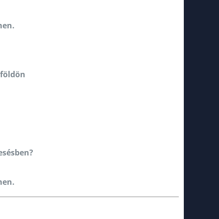
men.
lföldön
resésben?
men.