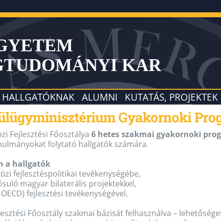
EGYETEM
GTUDOMÁNYI KAR
HALLGATÓKNAK
ALUMNI
KUTATÁS, PROJEKTEK
Külügyminisztérium Gyakornoki Pro
i Fejlesztési Főosztálya
6 hetes szakmai gyakornoki pro
anulmányokat folytató hallgatók számára.
n a hallgatók
i fejlesztéspolitikai tevékenységébe,
uló magyar bilaterális projektekkel,
 OECD) fejlesztési tevékenységével.
jlesztési Főosztály szakmai bázisát felhasználva – lehetősé