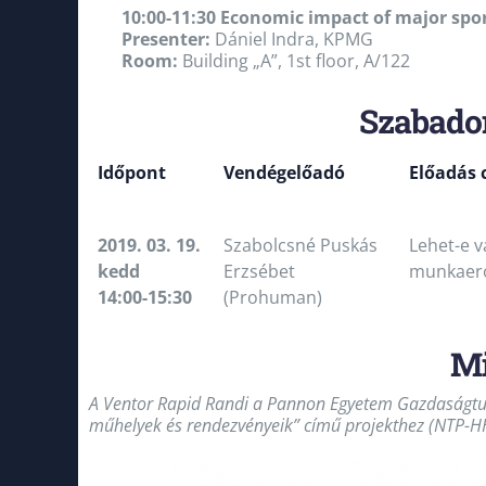
10:00-11:30 Economic impact of major spo
Presenter:
Dániel Indra, KPMG
Room:
Building „A”, 1st floor, A/122
Szabadon
Időpont
Vendégelőadó
Előadás 
2019. 03. 19.
Szabolcsné Puskás
Lehet-e v
kedd
Erzsébet
munkaerő
14:00-15:30
(Prohuman)
Mi
A Ventor Rapid Randi a Pannon Egyetem Gazdaságtud
műhelyek és rendezvényeik” című projekthez (NTP-