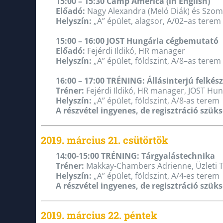
15:00 – 15:30 Camp America (in English)
Előadó:
Nagy Alexandra (Meló Diák) és Szo
Helyszín:
„A” épület, alagsor, A/02–as terem
15:00 – 16:00 JOST Hungária cégbemutató
Előadó:
Fejérdi Ildikó, HR manager
Helyszín:
„A” épület, földszint, A/8–as terem
16:00 – 17:00 TRÉNING: Állásinterjú felkész
Tréner:
Fejérdi Ildikó, HR manager, JOST Hun
Helyszín:
„A” épület, földszint, A/8-as terem
A részvétel ingyenes, de regisztráció szük
2019. március 21. csütörtök
14:00-15:00 TRÉNING: Tárgyalástechnika
Tréner:
Makkay-Chambers Adrienne, Üzleti 
Helyszín:
„A” épület, földszint, A/4-es terem
A részvétel ingyenes, de regisztráció szük
2019. március 22. péntek