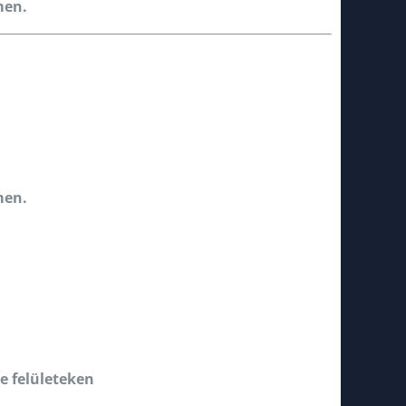
men.
men.
e felületeken