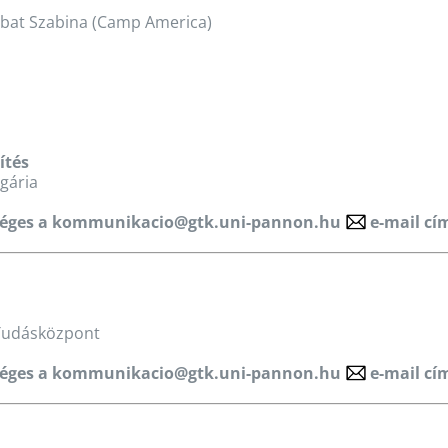
mbat Szabina (Camp America)
ítés
gária
séges a
kommunikacio@gtk.uni-pannon.hu
e-mail cí
Tudásközpont
séges a
kommunikacio@gtk.uni-pannon.hu
e-mail cí