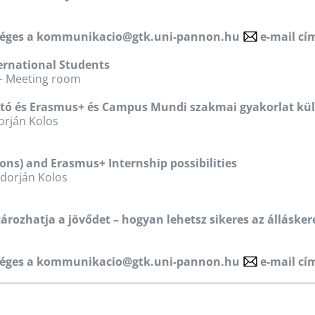
séges a
kommunikacio@gtk.uni-pannon.hu
e-mail cí
ternational Students
e – Meeting room
tató és Erasmus+ és Campus Mundi szakmai gyakorlat kü
orján Kolos
tions) and Erasmus+ Internship possibilities
Adorján Kolos
ározhatja a jövődet – hogyan lehetsz sikeres az álláske
séges a
kommunikacio@gtk.uni-pannon.hu
e-mail cí