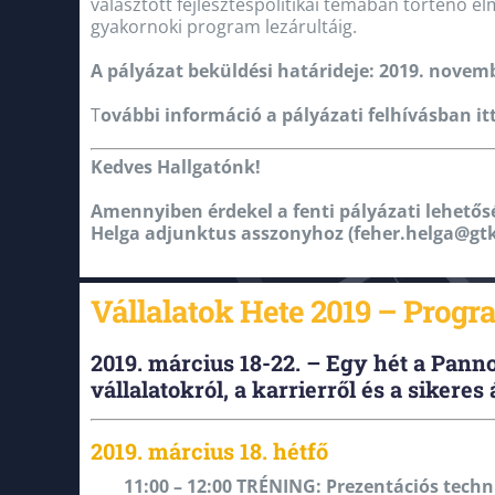
választott fejlesztéspolitikai témában történő 
gyakornoki program lezárultáig.
A pályázat beküldési határideje: 2019. novemb
T
ovábbi információ a pályázati felhívásban itt
Kedves Hallgatónk!
Amennyiben érdekel a fenti pályázati lehetősé
Helga adjunktus asszonyhoz (feher.helga@gt
Vállalatok Hete 2019 – Progr
2019. március 18-22. – Egy hét a Pan
vállalatokról, a karrierről és a sikeres
2019. március 18. hétfő
11:00 – 12:00 TRÉNING: Prezentációs techn