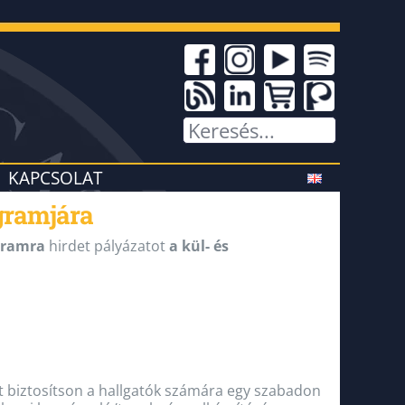
KAPCSOLAT
gramjára
gramra
hirdet pályázatot
a kül- és
get biztosítson a hallgatók számára egy szabadon