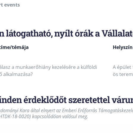
rt events
 látogatható, nyílt órák a Vállala
címe/témája
Helyszín
álasz a munkaerőhiány kezelésére a külföldi
A épület 
 alkalmazása?
ös terem
nden érdeklődőt szeretettel váru
ományi Kara által elnyert az Emberi Erőforrás Támogatáskezelő
HHTDK-18-0020) kapcsolódóan valósul meg.