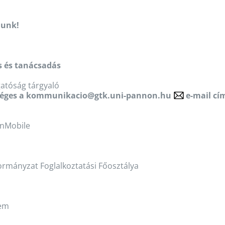
lunk!
s és tanácsadás
zgatóság tárgyaló
séges a
kommunikacio@gtk.uni-pannon.hu
e-mail cí
onMobile
rmányzat Foglalkoztatási Főosztálya
rem