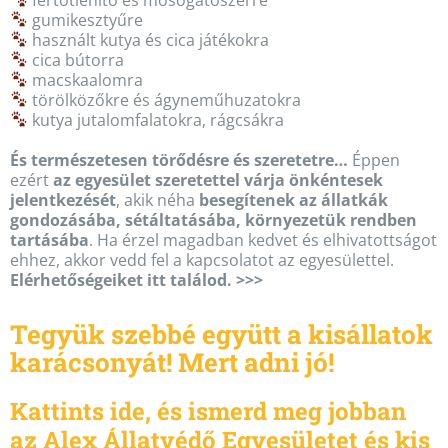
gumikesztyűre
használt kutya és cica játékokra
cica bútorra
macskaalomra
törölközőkre és ágyneműhuzatokra
kutya jutalomfalatokra, rágcsákra
És természetesen törődésre és szeretetre…
Éppen
ezért
az egyesület szeretettel várja önkéntesek
jelentkezését
, akik néha
besegítenek az állatkák
gondozásába, sétáltatásába, környezetük rendben
tartásába
. Ha érzel magadban kedvet és elhivatottságot
ehhez, akkor vedd fel a kapcsolatot az egyesülettel.
Elérhetőségeiket itt találod. >>>
Tegyük szebbé együtt a kisállatok
karácsonyát! Mert adni jó!
Kattints ide, és ismerd meg jobban
az Alex Állatvédő Egyesületet és kis