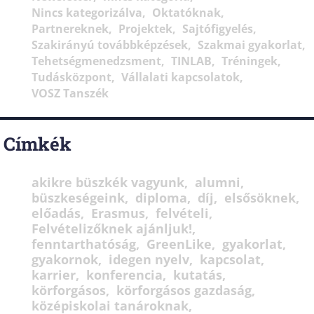
Nincs kategorizálva
Oktatóknak
Partnereknek
Projektek
Sajtófigyelés
Szakirányú továbbképzések
Szakmai gyakorlat
Tehetségmenedzsment
TINLAB
Tréningek
Tudásközpont
Vállalati kapcsolatok
VOSZ Tanszék
Címkék
akikre büszkék vagyunk
alumni
büszkeségeink
diploma
díj
elsősöknek
előadás
Erasmus
felvételi
Felvételizőknek ajánljuk!
fenntarthatóság
GreenLike
gyakorlat
gyakornok
idegen nyelv
kapcsolat
karrier
konferencia
kutatás
körforgásos
körforgásos gazdaság
középiskolai tanároknak