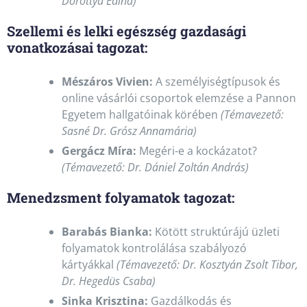
Dorottya Edina)
Szellemi és lelki egészség gazdasági
vonatkozásai tagozat:
Mészáros Vivien:
A személyiségtípusok és
online vásárlói csoportok elemzése a Pannon
Egyetem hallgatóinak körében
(Témavezető:
Sasné Dr. Grósz Annamária)
Gergácz Míra:
Megéri-e a kockázatot?
(Témavezető: Dr. Dániel Zoltán András)
Menedzsment folyamatok tagozat:
Barabás Bianka:
Kötött struktúrájú üzleti
folyamatok kontrolálása szabályozó
kártyákkal
(Témavezető: Dr. Kosztyán Zsolt Tibor,
Dr. Hegedüs Csaba)
Sinka Krisztina:
Gazdálkodás és