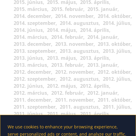
2015. június
2015. május
2015. április
2015. március
2015. február
2015. január
2014. december
2014. november
2014. október
2014. szeptember
2014. augusztus
2014. július
2014. június
2014. május
2014. április
2014. március
2014. február
2014. január
2013. december
2013. november
2013. október
2013. szeptember
2013. augusztus
2013. július
2013. június
2013. május
2013. április
2013. március
2013. február
2013. január
2012. december
2012. november
2012. október
2012. szeptember
2012. augusztus
2012. július
2012. június
2012. május
2012. április
2012. március
2012. február
2012. január
2011. december
2011. november
2011. október
2011. szeptember
2011. augusztus
2011. július
2011. június
2011. május
2011. április
2011. március
2011. február
2011. január
We use cookies to enhance your browsing experience,
2010. december
2010. november
2010. október
serve personalized ads or content, and analyze our traffic.
2010. szeptember
2010. augusztus
2010. július