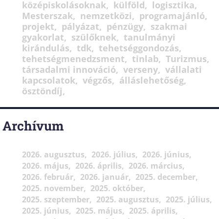
középiskolásoknak
külföld
logisztika
Mesterszak
nemzetközi
programajánló
projekt
pályázat
pénzügy
szakmai
gyakorlat
szülőknek
tanulmányi
kirándulás
tdk
tehetséggondozás
tehetségmenedzsment
tinlab
Turizmus
társadalmi innováció
verseny
vállalati
kapcsolatok
végzős
álláslehetőség
ösztöndíj
Archívum
2026. augusztus
2026. július
2026. június
2026. május
2026. április
2026. március
2026. február
2026. január
2025. december
2025. november
2025. október
2025. szeptember
2025. augusztus
2025. július
2025. június
2025. május
2025. április