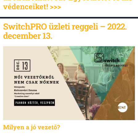
védenceiket! >>>
SwitchPRO üzleti reggeli – 2022.
december 13.
Milyen a jó vezető?