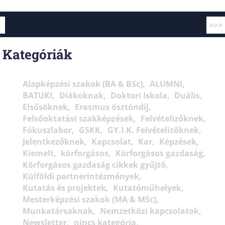
>>>
Kategóriák
Alapképzési szakok (BA & BSc)
ALUMNI
BATUKI
Diákoknak
Doktori Iskola
Duális
Elsősöknek
Erasmus ösztöndíj
Felsőoktatási szakképzések
Felvételizőknek
Fókuszlabor
GSKK
GY.I.K. Felvételizőknek
Jelentkezőknek
Kapcsolat
Kar
Képzések
Kiemelt
körforgásos
Körforgásos gazdaság
Körforgásos gazdaság cikkek gyűjtő
Külföldi partnerintézmények
Kutatás és projektek
Kutatóműhelyek
Mesterképzési szakok (MA & MSc)
Munkatársaknak
Nemzetközi kapcsolatok
Newsletter
nincs kategória