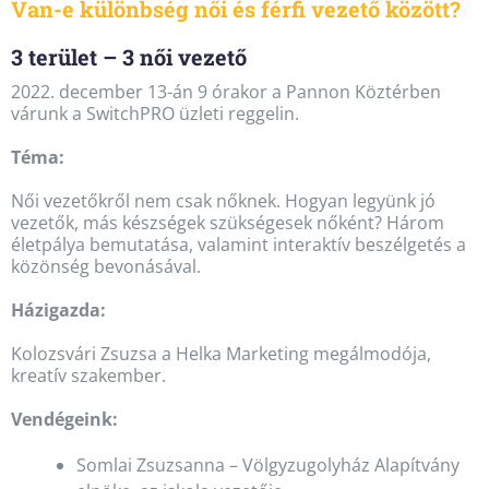
Van-e különbség női és férfi vezető között?
3 terület – 3 női vezető
2022. december 13-án 9 órakor a Pannon Köztérben
várunk a SwitchPRO üzleti reggelin.
Téma:
Női vezetőkről nem csak nőknek. Hogyan legyünk jó
vezetők, más készségek szükségesek nőként? Három
életpálya bemutatása, valamint interaktív beszélgetés a
közönség bevonásával.
Házigazda:
Kolozsvári Zsuzsa a Helka Marketing megálmodója,
kreatív szakember.
Vendégeink:
Somlai Zsuzsanna – Völgyzugolyház Alapítvány