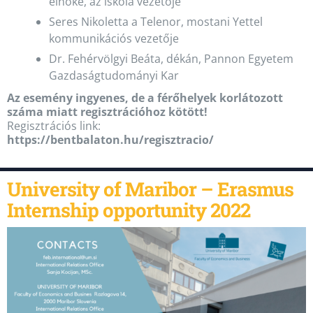
elnöke, az iskola vezetője
Seres Nikoletta a Telenor, mostani Yettel
kommunikációs vezetője
Dr. Fehérvölgyi Beáta, dékán, Pannon Egyetem
Gazdaságtudományi Kar
Az esemény ingyenes, de a férőhelyek korlátozott
száma miatt regisztrációhoz kötött!
Regisztrációs link:
https://bentbalaton.hu/regisztracio/
University of Maribor – Erasmus
Internship opportunity 2022