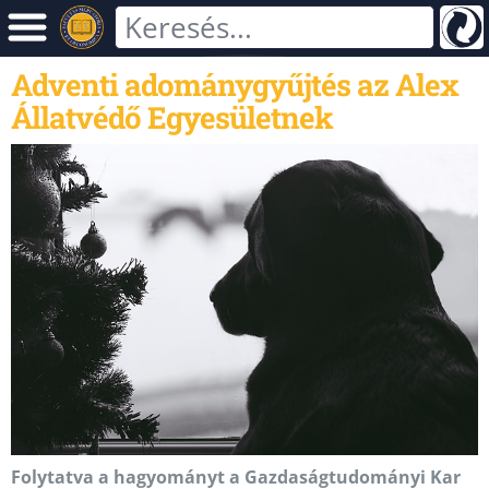
Adventi adománygyűjtés az Alex
Állatvédő Egyesületnek
Folytatva a hagyományt a Gazdaságtudományi Kar