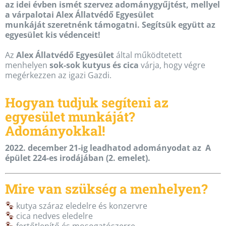
az idei évben ismét szervez adománygyűjtést, mellyel
a várpalotai
Alex Állatvédő Egyesület
munkáját szeretnénk támogatni. Segítsük együtt az
egyesület kis védenceit!
Az
Alex Állatvédő Egyesület
által működtetett
menhelyen
sok-sok kutyus és cica
várja, hogy végre
megérkezzen az igazi Gazdi.
Hogyan tudjuk segíteni az
egyesület munkáját?
Adományokkal!
2022. december 21-ig leadhatod adományodat az A
épület 224-es irodájában (2. emelet).
Mire van szükség a menhelyen?
kutya száraz eledelre és konzervre
cica nedves eledelre
fertőtlenítő és mosogatószerre