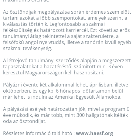
Az ösztöndíjak megpályázása során érdemes szem előtt
tartani azokat a főbb szempontokat, amelyek szerint a
kiválasztás történik. Legfontosabb a szakmai
felkészültség és határozott karriercél. Ezt követi az erős
tanulmányi átlag tekintettel a saját szakterületre, a
felsőfokú angol nyelvtudás, illetve a tanórán kívüli egyéb
szakmai tevékenység.
A létrejövő tanulmányi szerződés alapján a megszerzett
tapasztalatokat a hazatéréstől számított min. 3 éven
keresztül Magyarországon kell hasznosítani.
Pályázni évente két alkalommal lehet, áprilisban, illetve
októberben, és egy kb. 6 hónapos időtartamon belül
már lehet is indulni az Amerikai Egyesült Államokba.
A pályázási esélyek határozattan jók, mivel a program 6
éve működik, és már több, mint 300 hallgatónak ítélték
oda az ösztöndíjat.
Részletes információ található :
www.haesf.org