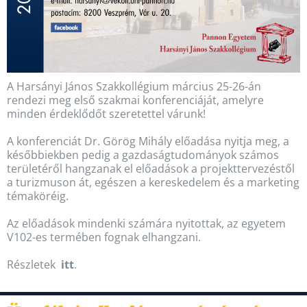
A Harsányi János Szakkollégium március 25-26-án
rendezi meg első szakmai konferenciáját, amelyre
minden érdeklődőt szeretettel várunk!
A konferenciát Dr. Görög Mihály előadása nyitja meg, a
későbbiekben pedig a gazdaságtudományok számos
területéről hangzanak el előadások a projekttervezéstől
a turizmuson át, egészen a kereskedelem és a marketing
témaköréig.
Az előadások mindenki számára nyitottak, az egyetem
V102-es termében fognak elhangzani.
Részletek
itt
.