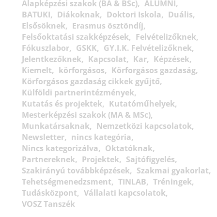
Alapképzési szakok (BA & BSc)
ALUMNI
BATUKI
Diákoknak
Doktori Iskola
Duális
Elsősöknek
Erasmus ösztöndíj
Felsőoktatási szakképzések
Felvételizőknek
Fókuszlabor
GSKK
GY.I.K. Felvételizőknek
Jelentkezőknek
Kapcsolat
Kar
Képzések
Kiemelt
körforgásos
Körforgásos gazdaság
Körforgásos gazdaság cikkek gyűjtő
Külföldi partnerintézmények
Kutatás és projektek
Kutatóműhelyek
Mesterképzési szakok (MA & MSc)
Munkatársaknak
Nemzetközi kapcsolatok
Newsletter
nincs kategória
Nincs kategorizálva
Oktatóknak
Partnereknek
Projektek
Sajtófigyelés
Szakirányú továbbképzések
Szakmai gyakorlat
Tehetségmenedzsment
TINLAB
Tréningek
Tudásközpont
Vállalati kapcsolatok
VOSZ Tanszék