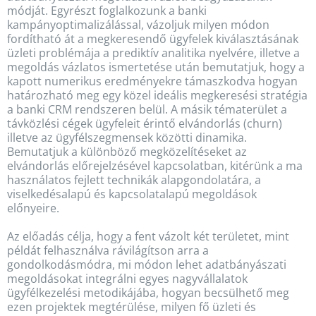
módját. Egyrészt foglalkozunk a banki
kampányoptimalizálással, vázoljuk milyen módon
fordítható át a megkeresendő ügyfelek kiválasztásának
üzleti problémája a prediktív analitika nyelvére, illetve a
megoldás vázlatos ismertetése után bemutatjuk, hogy a
kapott numerikus eredményekre támaszkodva hogyan
határozható meg egy közel ideális megkeresési stratégia
a banki CRM rendszeren belül. A másik tématerület a
távközlési cégek ügyfeleit érintő elvándorlás (churn)
illetve az ügyfélszegmensek közötti dinamika.
Bemutatjuk a különböző megközelítéseket az
elvándorlás előrejelzésével kapcsolatban, kitérünk a ma
használatos fejlett technikák alapgondolatára, a
viselkedésalapú és kapcsolatalapú megoldások
előnyeire.
Az előadás célja, hogy a fent vázolt két területet, mint
példát felhasználva rávilágítson arra a
gondolkodásmódra, mi módon lehet adatbányászati
megoldásokat integrálni egyes nagyvállalatok
ügyfélkezelési metodikájába, hogyan becsülhető meg
ezen projektek megtérülése, milyen fő üzleti és