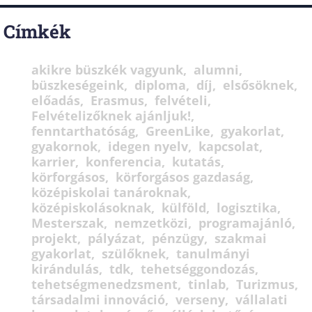
Címkék
akikre büszkék vagyunk
alumni
büszkeségeink
diploma
díj
elsősöknek
előadás
Erasmus
felvételi
Felvételizőknek ajánljuk!
fenntarthatóság
GreenLike
gyakorlat
gyakornok
idegen nyelv
kapcsolat
karrier
konferencia
kutatás
körforgásos
körforgásos gazdaság
középiskolai tanároknak
középiskolásoknak
külföld
logisztika
Mesterszak
nemzetközi
programajánló
projekt
pályázat
pénzügy
szakmai
gyakorlat
szülőknek
tanulmányi
kirándulás
tdk
tehetséggondozás
tehetségmenedzsment
tinlab
Turizmus
társadalmi innováció
verseny
vállalati