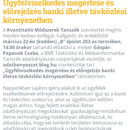
Ügyfélviselkedés megértése és
előrejelzés banki illetve távközlési
környezetben
A
Kvantitatív Módszerek Tanszék
szeretettel meghív
minden kedves kollégát, hallgatót, és érdeklődőt
március 22-én (kedden) „B” épület 203-as termében,
14:00 órakor
tartandó előadásra, melyet
Gáspár-
Papanek Csaba
, a BME Távközlési és Médiainformatikai
Tanszék adatbányászati csoportjának vezetője, az
adatbanyaszat.blog.hu
szerkesztője tart
„Ügyfélviselkedés megértése és előrejelzés banki
illetve távközlési környezetben”
témakörben.
Napjainkban sajátos igény alakult ki az ügyfelek
viselkedésének előrejelzésére. Különösen igaz ez a banki
és távközlési szektorra, ahol az ügyfélszám kellően
magas ahhoz, hogy fejlett analitikai illetve
adatbányászati megoldásokat gazdaságilag rentábilisan
illetve technológiailag hatékonyan alkalmazzuk. Az
előadás célja, hogy két konkrét területen bemutassa az
adatbányászati megoldások üzleti beágyazásának