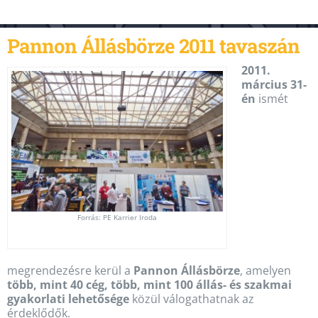
Pannon Állásbörze 2011 tavaszán
2011.
március 31-
én
ismét
Forrás: PE Karrier Iroda
megrendezésre kerül a
Pannon Állásbörze
, amelyen
több, mint 40 cég, több, mint 100 állás- és szakmai
gyakorlati lehetősége
közül válogathatnak az
érdeklődők.