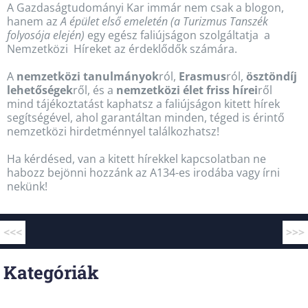
A Gazdaságtudományi Kar immár nem csak a blogon,
hanem az
A épület első emeletén (a Turizmus Tanszék
folyosója elején)
egy egész faliújságon szolgáltatja a
Nemzetközi Híreket az érdeklődők számára.
A
nemzetközi tanulmányok
ról,
Erasmus
ról,
ösztöndíj
lehetőségek
ről, és a
nemzetközi élet friss hírei
ről
mind tájékoztatást kaphatsz a faliújságon kitett hírek
segítségével, ahol garantáltan minden, téged is érintő
nemzetközi hirdetménnyel találkozhatsz!
Ha kérdésed, van a kitett hírekkel kapcsolatban ne
habozz bejönni hozzánk az A134-es irodába vagy írni
nekünk!
<<<
>>>
Kategóriák