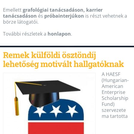
Emellett
grafológiai tanácsadáson, karrier
tanácsadáson
és
próbainterjúkon
is részt vehetnek a
börze látogatói.
További részletek a
honlapon
.
Remek külföldi ösztöndíj
lehetőség motivált hallgatóknak
A HAESF
(Hungarian-
American
Enterprise
Scholarship
Fund)
szervezete
ma tartotta