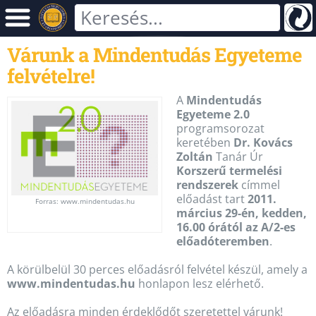
Várunk a Mindentudás Egyeteme
felvételre!
A
Mindentudás
Egyeteme 2.0
programsorozat
keretében
Dr. Kovács
Zoltán
Tanár Úr
Korszerű termelési
rendszerek
címmel
előadást tart
2011.
Forras: www.mindentudas.hu
március 29-én, kedden,
16.00 órától az A/2-es
előadóteremben
.
A körülbelül 30 perces előadásról felvétel készül, amely a
www.mindentudas.hu
honlapon lesz elérhető.
Az előadásra minden érdeklődőt szeretettel várunk!