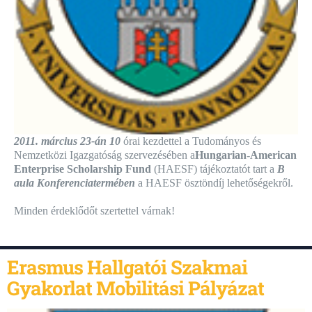
2011. március 23-án 10
órai kezdettel a Tudományos és
Nemzetközi Igazgatóság szervezésében a
Hungarian-American
Enterprise Scholarship Fund
(HAESF) tájékoztatót tart a
B
aula Konferenciatermében
a HAESF ösztöndíj lehetőségekről.
Minden érdeklődőt szertettel várnak!
Erasmus Hallgatói Szakmai
Gyakorlat Mobilitási Pályázat