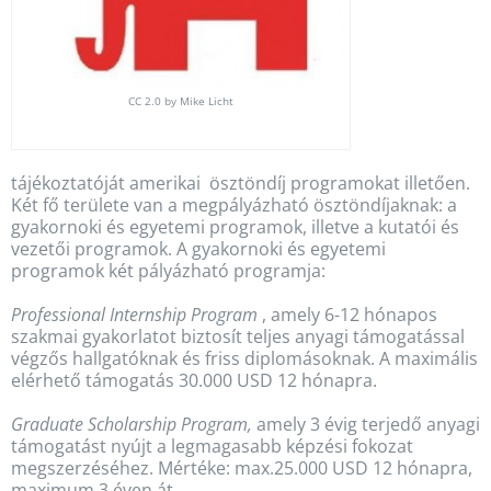
CC 2.0 by Mike Licht
tájékoztatóját amerikai ösztöndíj programokat illetően.
Két fő területe van a megpályázható ösztöndíjaknak: a
gyakornoki és egyetemi programok, illetve a kutatói és
vezetői programok. A gyakornoki és egyetemi
programok két pályázható programja:
Professional Internship Program
, amely 6-12 hónapos
szakmai gyakorlatot biztosít teljes anyagi támogatással
végzős hallgatóknak és friss diplomásoknak. A maximális
elérhető támogatás 30.000 USD 12 hónapra.
Graduate Scholarship Program,
amely 3 évig terjedő anyagi
támogatást nyújt a legmagasabb képzési fokozat
megszerzéséhez. Mértéke: max.25.000 USD 12 hónapra,
maximum 3 éven át.