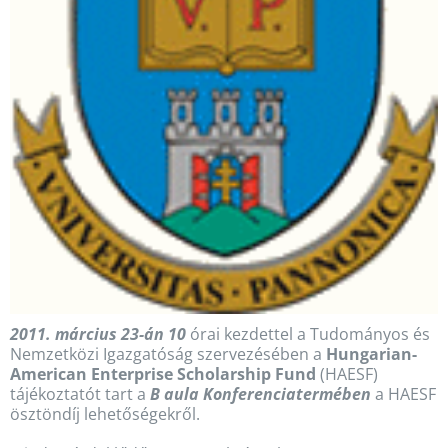
2011. március 23-án 10
órai kezdettel a Tudományos és
Nemzetközi Igazgatóság szervezésében a
Hungarian-
American Enterprise Scholarship Fund
(HAESF)
tájékoztatót tart a
B aula Konferenciatermében
a HAESF
ösztöndíj lehetőségekről.