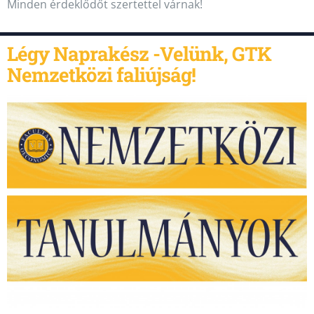
Minden érdeklődőt szertettel várnak!
Légy Naprakész -Velünk, GTK
Nemzetközi faliújság!