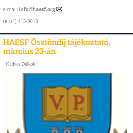
e-mail:
info@haesf.org
tel: (1) 413-0018
HAESF Ösztöndíj tájékoztató,
március 23-án
Kedves Diákok!