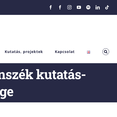
Facebook
Facebook
Instagram
YouTube
Spotify
LinkedIn
Tikt
Kutatás, projektek
Kapcsolat
nszék kutatás-
ége