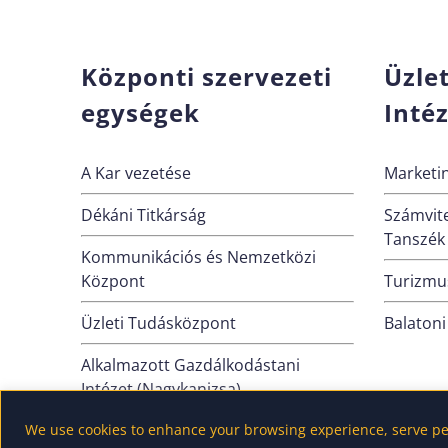
Központi szervezeti
Üzle
egységek
Inté
A Kar vezetése
Marketin
Dékáni Titkárság
Számvite
Tanszék
Kommunikációs és Nemzetközi
Központ
Turizmus
Üzleti Tudásközpont
Balatoni
Alkalmazott Gazdálkodástani
Intézet (Nagykanizsa)
We use cookies to enhance your browsing experience, serve pers
VOSZ Tanszék