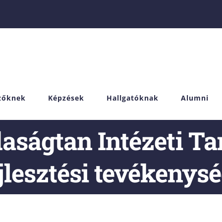
izőknek
Képzések
Hallgatóknak
Alumni
daságtan Intézeti Ta
jlesztési tevékenys