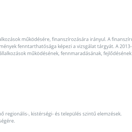
lalkozások működésére, finanszírozására irányul. A finansz
mények fenntarthatósága képezi a vizsgálat tárgyát. A 2013-
vállalkozások működésének, fennmaradásának, fejlődésének 
ő regionális-, kistérségi- és település szintű elemzések.
ségére.