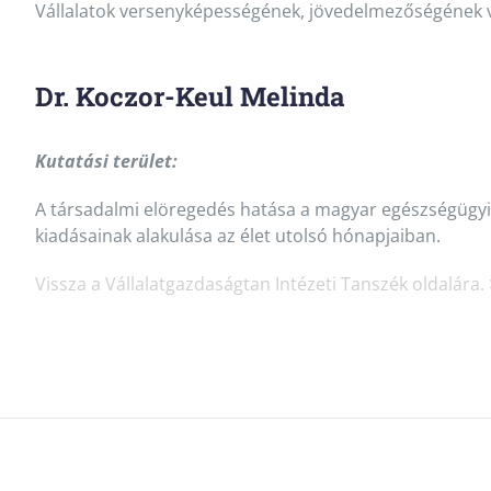
Vállalatok versenyképességének, jövedelmezőségének v
Dr. Koczor-Keul Melinda
Kutatási terület:
A társadalmi elöregedés hatása a magyar egészségügyi 
kiadásainak alakulása az élet utolsó hónapjaiban.
Vissza a Vállalatgazdaságtan Intézeti Tanszék oldalára.