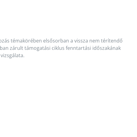
írozás témakörében elsősorban a vissza nem térítendő
ban zárult támogatási ciklus fenntartási időszakának
vizsgálata.