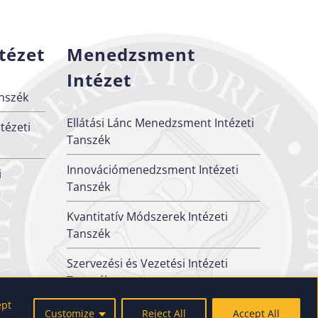
tézet
Menedzsment
Intézet
nszék
Ellátási Lánc Menedzsment Intézeti
tézeti
Tanszék
Innovációmenedzsment Intézeti
i
Tanszék
Kvantitatív Módszerek Intézeti
Tanszék
Szervezési és Vezetési Intézeti
Tanszék
ept
Customize
Reject All
Accept All