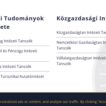
ti Tudományok
Közgazdasági In
zete
Közgazdaságtan Intézeti Ta
g Intézeti Tanszék
Nemzetközi Gazdaságtan In
Tanszék
l és Pénzügy Intézeti
Vállalatgazdaságtan Intézet
Tanszék
 Intézeti Tanszék
 Turisztikai Kutatóintézet
onalized ads or content, and analyze our traffic. By clicking "Acc