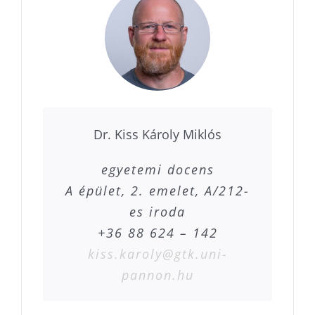
Dr. Kiss Károly Miklós
egyetemi docens
A épület, 2. emelet, A/212-
es iroda
+36 88 624 – 142
kiss.karoly@gtk.uni-
pannon.hu