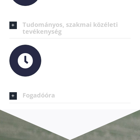
Tudományos, szakmai közéleti
tevékenység
Fogadóóra