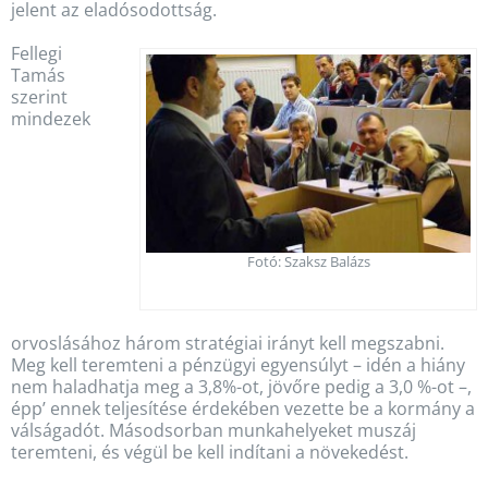
jelent az eladósodottság.
Fellegi
Tamás
szerint
mindezek
Fotó: Szaksz Balázs
orvoslásához három stratégiai irányt kell megszabni.
Meg kell teremteni a pénzügyi egyensúlyt – idén a hiány
nem haladhatja meg a 3,8%-ot, jövőre pedig a 3,0 %-ot –,
épp’ ennek teljesítése érdekében vezette be a kormány a
válságadót. Másodsorban munkahelyeket muszáj
teremteni, és végül be kell indítani a növekedést.