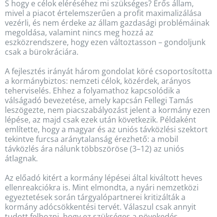
S hogy e célok eléréséhez mi szükséges? Erős állam,
mivel a piacot értelemszerűen a profit maximalizálása
vezérli, és nem érdeke az állam gazdasági problémáinak
megoldása, valamint nincs meg hozzá az
eszközrendszere, hogy ezen változtasson – gondoljunk
csak a bürokráciára.
A fejlesztés irányát három gondolat köré csoportosította
a kormánybiztos: nemzeti célok, közérdek, arányos
teherviselés. Ehhez a folyamathoz kapcsolódik a
válságadó bevezetése, amely kapcsán Fellegi Tamás
leszögezte, nem piacszabályozást jelent a kormány ezen
lépése, az majd csak ezek után következik. Példaként
említette, hogy a magyar és az uniós távközlési szektort
tekintve furcsa aránytalanság érezhető: a mobil
távközlés ára nálunk többszöröse (3–12) az uniós
átlagnak.
Az előadó kitért a kormány lépései által kiváltott heves
ellenreakciókra is. Mint elmondta, a nyári nemzetközi
egyeztetések során tárgyalópartnerei kritizálták a
kormány adócsökkentési tervét. Válaszul csak annyit
tudott felhozni, hogy ez szükséges a növekedés