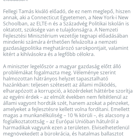
Fellegi Tamás kiváló előadó, de ez nem meglepő, hiszen
annak, aki a Connecticut Egyetemen, a New York-i New
Schoolban, az ELTE-n és a Századvég Politikai Iskolán is
oktatott, szüksége van e tulajdonságra. A Nemzeti
Fejlesztési Minisztérium vezetője tegnapi előadásában
mindenki számára érthetően felvázolta a nemzeti
gazdaságpolitika meghatározó sarokpontjait, valamint
kitért a kihívásokra és a legfőbb célokra.
A miniszter legelőször a magyar gazdaság előtt álló
problémákat fogalmazta meg. Véleménye szerint
halmozottan hátrányos helyzet tapasztalható
hazánkban: teljesen szétesett az állami működés,
elharapózott a korrupció, a közérdeket háttérbe szorítja
az egyéni érdek – az elmúlt években nem feltétlenül az
állami vagyont hordták szét, hanem azokat a pénzeket,
amelyeket a fejlesztésre kellett volna fordítani. Emellett
magas a munkanélküliség – 10 % körüli –, és alacsony a
foglalkoztatottság – az Európai Unióban hátulról a
harmadikak vagyunk ezen a területen. Elviselhetetlenül
megnövekedett a bürokrácia, és hatalmas ballasztot