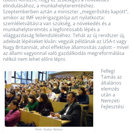
elindulásához, a munkahelyteremtéshez.
Szeptemberben aztán a miniszter „megerősítés kapott”,
amikor az IMF vezérigazgatója azt nyilatkozta:
szemléletváltásra van szükség, a növekedés és a
munkahelyteremtés a legfontosabb lépés a
világgazdaság fellendüléséhez. Tehát az új rendszer új,
adekvát lépéseket kíván: vegyük példának az USA-t vagy
Nagy Britanniát, ahol effektíve államosítás zajlott – mivel
az állami vagyonnal való gazdálkodás megreformálása
nélkül nem lehet előre lépni.
Fellegi
Tamás az
általános
elemzés
után a
Nemzeti
Fejlesztési
Fotó: Szaksz Balázs