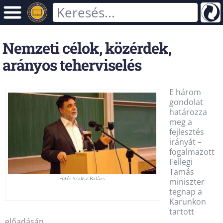
Nemzeti célok, közérdek,
arányos teherviselés
E három
gondolat
határozza
meg a
fejlesztés
irányát –
fogalmazott
Fellegi
Tamás
Fotó: Szaksz Balázs
miniszter
tegnap a
Karunkon
tartott
előadásán.