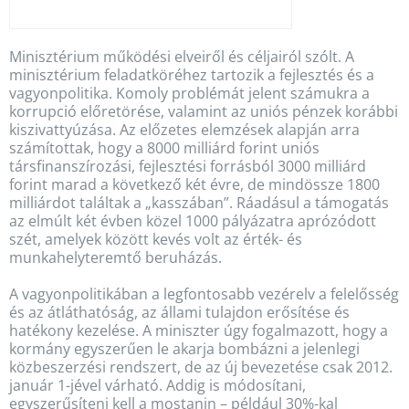
Minisztérium működési elveiről és céljairól szólt. A
minisztérium feladatköréhez tartozik a fejlesztés és a
vagyonpolitika. Komoly problémát jelent számukra a
korrupció előretörése, valamint az uniós pénzek korábbi
kiszivattyúzása. Az előzetes elemzések alapján arra
számítottak, hogy a 8000 milliárd forint uniós
társfinanszírozási, fejlesztési forrásból 3000 milliárd
forint marad a következő két évre, de mindössze 1800
milliárdot találtak a „kasszában”. Ráadásul a támogatás
az elmúlt két évben közel 1000 pályázatra aprózódott
szét, amelyek között kevés volt az érték- és
munkahelyteremtő beruházás.
A vagyonpolitikában a legfontosabb vezérelv a felelősség
és az átláthatóság, az állami tulajdon erősítése és
hatékony kezelése. A miniszter úgy fogalmazott, hogy a
kormány egyszerűen le akarja bombázni a jelenlegi
közbeszerzési rendszert, de az új bevezetése csak 2012.
január 1-jével várható. Addig is módosítani,
egyszerűsíteni kell a mostanin – például 30%-kal