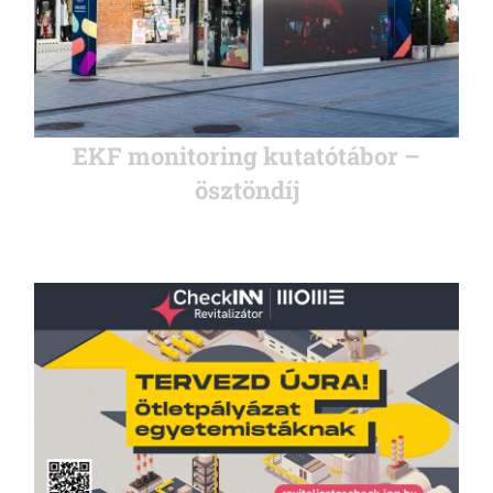
EKF monitoring kutatótábor –
ösztöndíj