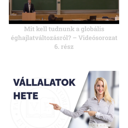
Mit kell tudnunk a globális
éghajlatváltozásról? – Videósorozat
6. rész