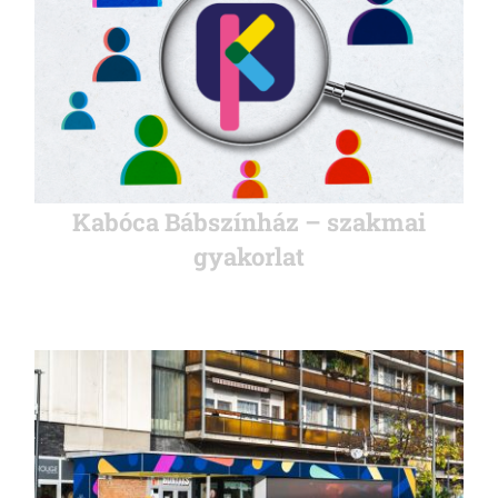
Kabóca Bábszínház – szakmai
gyakorlat