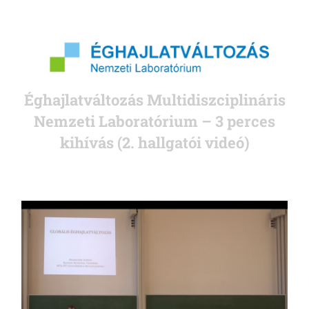
Éghajlatváltozás Multidiszciplináris
Nemzeti Laboratórium – 3 perces
kihívás (2. hallgatói videó)