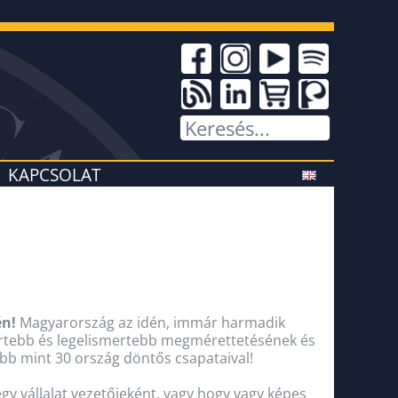
KAPCSOLAT
én!
Magyarország az idén, immár harmadik
mertebb és legelismertebb megmérettetésének és
bb mint 30 ország döntős csapataival!
gy vállalat vezetőjeként, vagy hogy vagy képes