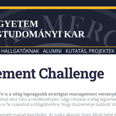
EGYETEM
GTUDOMÁNYI KAR
HALLGATÓKNAK
ALUMNI
KUTATÁS, PROJEKTEK
ement Challenge
 Te is a világ legnagyobb stratégiai management verseny
mal vesz rész a rendezvényen. Légy részese a világ legis
 a Te csapatod a Világdöntőre, hogy összemérje tudását tö
etnéd magad kipróbálni, és tudni akarod, hogy állnál helyt e