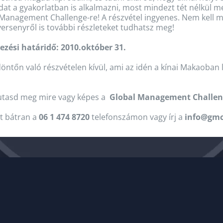
at a gyakorlatban is alkalmazni, most mindezt tét nélkül me
Management Challenge-re! A részvétel ingyenes. Nem kell má
versenyről is további részleteket tudhatsz meg!
ezési határidő: 2010.október 31.
döntőn való részvételen kívül, ami az idén a kínai Makaoban
 mutasd meg mire vagy képes a
Global Management Challen
t bátran a
06 1 474 8720
telefonszámon vagy írj a
info@gm