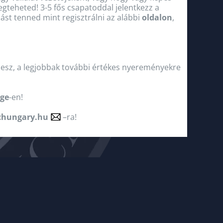
gteheted! 3-5 fős csapatoddal jelentkezz a
st tenned mint regisztrálni az alábbi
oldalon
,
 lesz, a legjobbak további értékes nyereményekre
ge
-en!
chungary.hu
–ra!