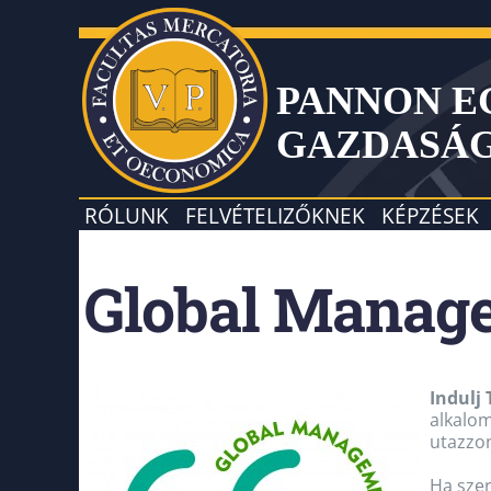
PANNON 
GAZDASÁ
RÓLUNK
FELVÉTELIZŐKNEK
KÉPZÉSEK
Global Manag
Indulj
alkalom
utazzon
Ha szer