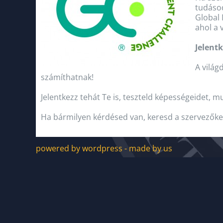
tudásod
Global 
ahol a 
Jelentk
A világ
számíthatnak!
Jelentkezz tehát Te is, teszteld képességeidet,
Ha bármilyen kérdésed van, keresd a szervezőke
powered by wordpress - made by us