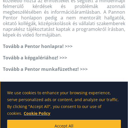
közelebb hozta az érintetteket és segített a mindennapi
felmerülő kérdések és problémák azonnali
megbeszélésében és információáramlásban. A Pannon
Pentor honlapon pedig a nem mentorált hallgatók,
oktató kollégák, középiskolások és vállalati szakemberek
naprakész tájékoztatást kaptak a programokról írásban,
képek és videó formájában.
Tovább a Pentor honlapra! >>>
Tovább a képgalériához! >>>
Tovább a Pentor munkafüzethez! >>>
We use cookies to enhance your browsing experience,
serve personalized ads or content, and analyze our traffic.
By clicking "Accept All", you consent to our use of
cookies.
Cookie Policy
Accept All