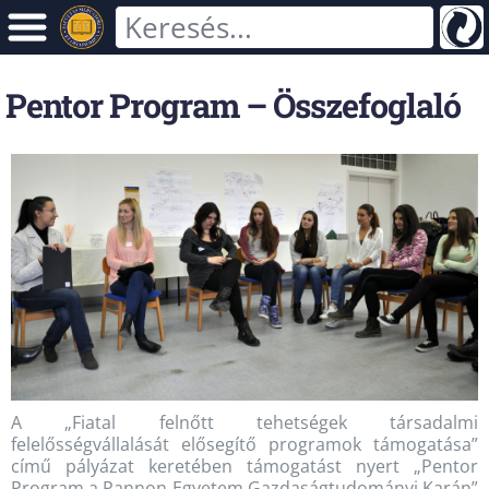
Pentor Program – Összefoglaló
A „Fiatal felnőtt tehetségek társadalmi
felelősségvállalását elősegítő programok támogatása”
című pályázat keretében támogatást nyert „Pentor
Program a Pannon Egyetem Gazdaságtudományi Karán”