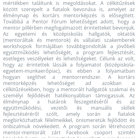
mértékben találtunk is megoldásokat. A célkitűzések
között szerepelt a fiatalok bevonása is, amelyet az
élménynap és kortárs mentorképzés is elősegített.
Továbbá a Pentor Fórum lehetőséget adott, hogy a
mentor pillérben megfogalmazott érintetteket bevonjuk.
Az egyetemi és középiskolás hallgatók, oktatók
(mentoráltak és mentorok) és vállalati szakemberek
workshopok formájában továbbgondolták a jövőbeli
együttműködés lehetőségét, a program fejlesztését,
esetleges veszélyeket és lehetőségeket. Célunk az volt,
hogy az érintettek lássák a folyamatot (középiskola-
egyetem-munkaerőpiac), és ebben a folyamatban
hogyan segíthet a mentorrendszer. A kortárs
mentorképzés lehetőséget ad azokban a
célkitűzésekben, hogy a mentorált hallgatók szakmai és
személyi fejlődését hatékonyabban támogassuk. Az
élménynap a határok feszegetéséről és az
együttműködési, vezetői és manuális skillek
fejlesztéséréről szólt, amely során a fiatalok
megbirkózhattak félelmeikkel, önismeretük fejlődött és
önbizalmuk növekedett. A program során létrehozott
mentor-mentorált zárt Facebook csoport szintén