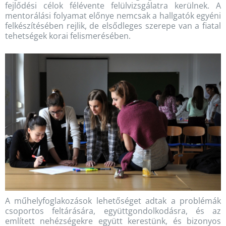
fejlődési célok félévente felülvizsgálatra kerülnek. A
mentorálási folyamat előnye nemcsak a hallgatók egyéni
felkészítésében rejlik, de elsődleges szerepe van a fiatal
tehetségek korai felismerésében.
A műhelyfoglakozások lehetőséget adtak a problémák
csoportos feltárására, együttgondolkodásra, és az
említett nehézségekre együtt kerestünk, és bizonyos