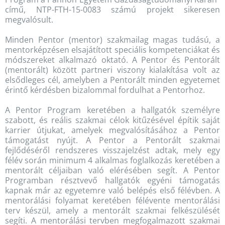
című, NTP-FTH-15-0083 számú projekt sikeresen
megvalósult.
Minden Pentor (mentor) szakmailag magas tudású, a
mentorképzésen elsajátított speciális kompetenciákat és
módszereket alkalmazó oktató. A Pentor és Pentorált
(mentorált) között partneri viszony kialakítása volt az
elsődleges cél, amelyben a Pentorált minden egyetemet
érintő kérdésben bizalommal fordulhat a Pentorhoz.
A Pentor Program keretében a hallgatók személyre
szabott, és reális szakmai célok kitűzésével építik saját
karrier útjukat, amelyek megvalósításához a Pentor
támogatást nyújt. A Pentor a Pentorált szakmai
fejlődéséről rendszeres visszajelzést adtak, mely egy
félév során minimum 4 alkalmas foglalkozás keretében a
mentorált céljaiban való elérésében segít. A Pentor
Programban résztvevő hallgatók egyéni támogatás
kapnak már az egyetemre való belépés első félévben. A
mentorálási folyamat keretében félévente mentorálási
terv készül, amely a mentorált szakmai felkészülését
segíti. A mentorálási tervben megfogalmazott szakmai