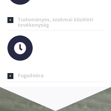
Tudományos, szakmai közéleti
tevékenység
Fogadóóra