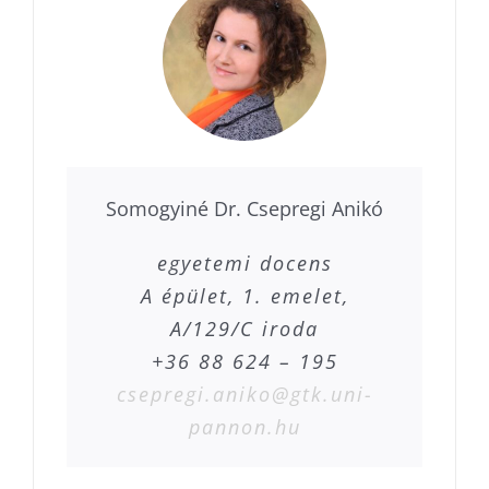
Somogyiné Dr. Csepregi Anikó
egyetemi docens
A épület, 1. emelet,
A/129/C iroda
+36 88 624 – 195
csepregi.aniko@gtk.uni-
pannon.hu