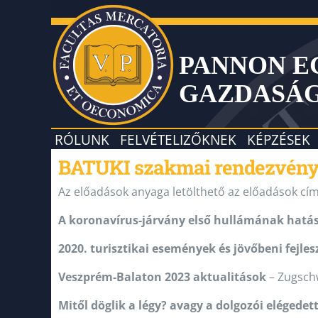
PANNON 
GAZDASÁ
RÓLUNK
FELVÉTELIZŐKNEK
KÉPZÉSEK
BATUKI szakmai rendezvény 
Az előadások anyaga letölthető az előadások cím
A koronavírus-járvány első hullámának hatása
2020. turisztikai események és jövőbeni fejle
Veszprém-Balaton 2023 aktualitások
– Zugsch
Mitől döglik a légy? avagy a dolgozói elégede