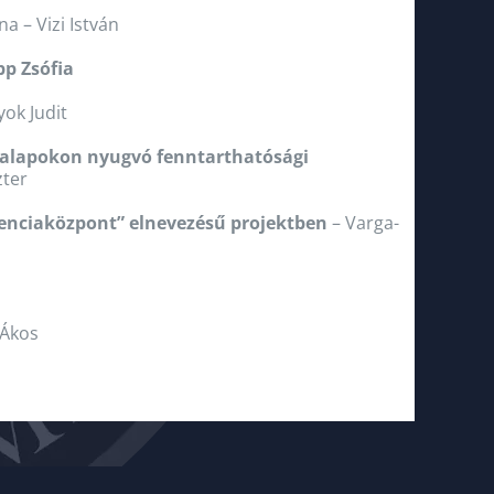
a – Vizi István
pp Zsófia
ok Judit
gi alapokon nyugvó fenntarthatósági
ter
enciaközpont” elnevezésű projektben
– Varga-
 Ákos