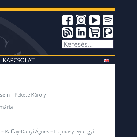
KAPCSOLAT
sein
– Fekete Károly
mária
– Raffay-Danyi Ágnes – Hajmásy Gyöngyi