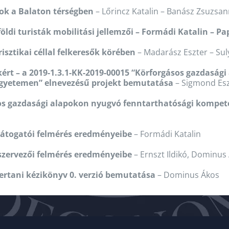
tok a Balaton térségben
– Lőrincz Katalin – Banász Zsuzsann
ldi turisták mobilitási jellemzői – Formádi Katalin – Pa
risztikai céllal felkeresők körében
– Madarász Eszter – Suly
okért – a 2019-1.3.1-KK-2019-00015 “Körforgásos gazdasá
gyetemen” elnevezésű projekt bemutatása
– Sigmond Esz
sos gazdasági alapokon nyugvó fenntarthatósági kompet
 látogatói felmérés eredményeibe
– Formádi Katalin
 szervezői felmérés eredményeibe
– Ernszt Ildikó, Dominus
ertani kézikönyv 0. verzió bemutatása
– Dominus Ákos