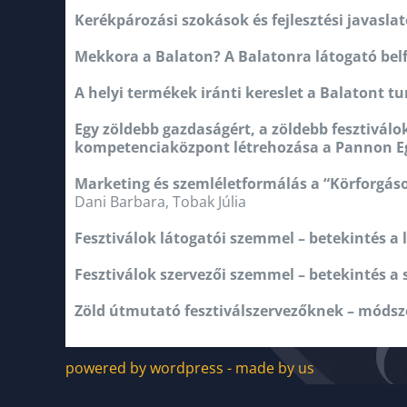
Kerékpározási szokások és fejlesztési javasla
Mekkora a Balaton? A Balatonra látogató belfö
A helyi termékek iránti kereslet a Balatont tu
Egy zöldebb gazdaságért, a zöldebb fesztivál
kompetenciaközpont létrehozása a Pannon E
Marketing és szemléletformálás a “Körforgá
Dani Barbara, Tobak Júlia
Fesztiválok látogatói szemmel – betekintés a
Fesztiválok szervezői szemmel – betekintés a
Zöld útmutató fesztiválszervezőknek – módsz
powered by wordpress - made by us