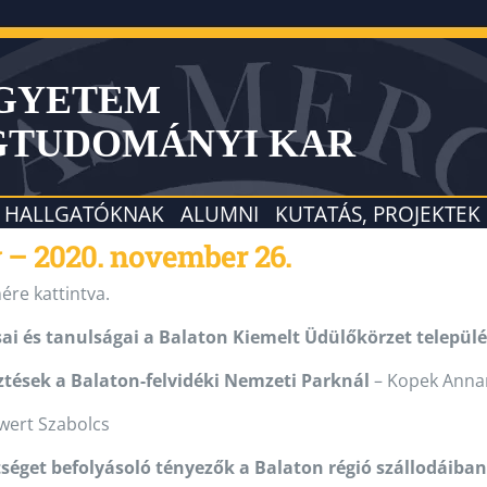
EGYETEM
GTUDOMÁNYI KAR
HALLGATÓKNAK
ALUMNI
KUTATÁS, PROJEKTEK
– 2020. november 26.
ére kattintva.
i és tanulságai a Balaton Kiemelt Üdülőkörzet települé
sztések a Balaton-felvidéki Nemzeti Parknál
– Kopek Anna
wert Szabolcs
ttséget befolyásoló tényezők a Balaton régió szállodáiban