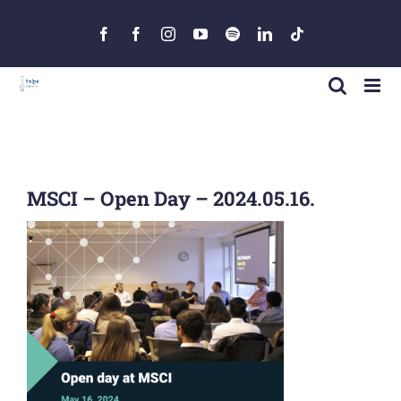
Skip
to
Facebook
Facebook
Instagram
YouTube
Spotify
LinkedIn
Tiktok
content
MSCI – Open Day – 2024.05.16.