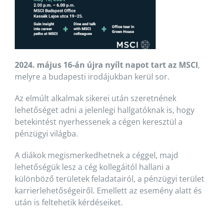
2024. május 16-án
újra nyílt napot tart az MSCI
,
melyre a budapesti irodájukban kerül sor.
Az elmúlt alkalmak sikerei után szeretnének
lehetőséget adni a jelenlegi hallgatóknak is, hogy
betekintést nyerhessenek a cégen keresztül a
pénzügyi világba.
A diákok megismerkedhetnek a céggel, majd
lehetőségük lesz a cég kollegáitól hallani a
különböző területek feladatairól, a pénzügyi terület
karrierlehetőségeiről. Emellett az esemény alatt és
után is feltehetik kérdéseiket.