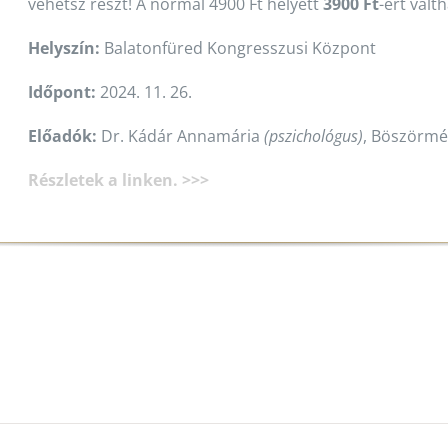
vehetsz részt! A normál 4900 Ft helyett
3900 Ft
-ért vált
Helyszín:
Balatonfüred Kongresszusi Központ
Időpont:
2024. 11. 26.
Előadók:
Dr. Kádár Annamária
(pszichológus)
, Böszörmé
Részletek a linken. >>>