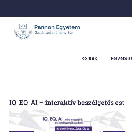
Skip
to
content
Rólunk
Felvétel
IQ-EQ-AI – interaktív beszélgetős est