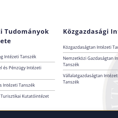
ti Tudományok
Közgazdasági In
zete
Közgazdaságtan Intézeti Ta
g Intézeti Tanszék
Nemzetközi Gazdaságtan In
Tanszék
l és Pénzügy Intézeti
Vállalatgazdaságtan Intézet
Tanszék
 Intézeti Tanszék
 Turisztikai Kutatóintézet