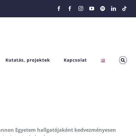
Facebook
Facebook
Instagram
YouTube
Spotify
LinkedIn
Tikt
Kutatás, projektek
Kapcsolat
annon Egyetem hallgatójaként kedvezményesen