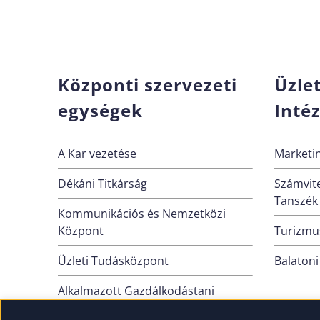
Központi szervezeti
Üzle
egységek
Inté
A Kar vezetése
Marketin
Dékáni Titkárság
Számvite
Tanszék
Kommunikációs és Nemzetközi
Központ
Turizmus
Üzleti Tudásközpont
Balatoni
Alkalmazott Gazdálkodástani
Intézet (Nagykanizsa)