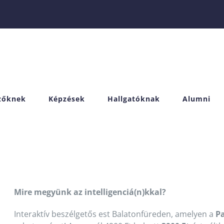
izőknek
Képzések
Hallgatóknak
Alumni
Mire megyünk az intelligenciá(n)kkal?
Interaktív beszélgetős est Balatonfüreden, amelyen a
P