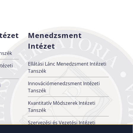
tézet
Menedzsment
Intézet
nszék
Ellátási Lánc Menedzsment Intézeti
tézeti
Tanszék
Innovációmenedzsment Intézeti
i
Tanszék
Kvantitatív Módszerek Intézeti
Tanszék
Szervezési és Vezetési Intézeti
Tanszék