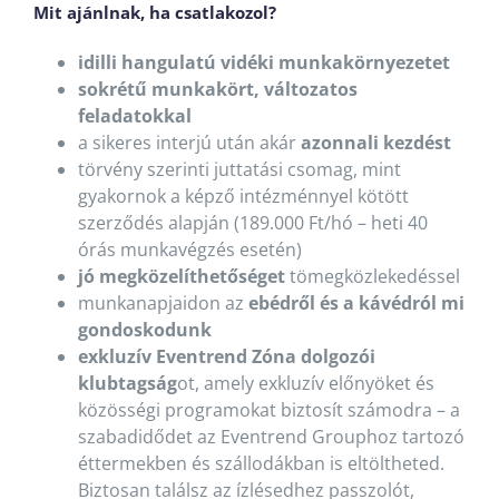
Mit ajánlnak, ha csatlakozol?
idilli hangulatú vidéki munkakörnyezetet
sokrétű munkakört, változatos
feladatokkal
a sikeres interjú után akár
azonnali kezdést
törvény szerinti juttatási csomag, mint
gyakornok a képző intézménnyel kötött
szerződés alapján (189.000 Ft/hó – heti 40
órás munkavégzés esetén)
jó megközelíthetőséget
tömegközlekedéssel
munkanapjaidon az
ebédről és a kávédról mi
gondoskodunk
exkluzív Eventrend Zóna dolgozói
klubtagság
ot, amely exkluzív előnyöket és
közösségi programokat biztosít számodra – a
szabadidődet az Eventrend Grouphoz tartozó
éttermekben és szállodákban is eltöltheted.
Biztosan találsz az ízlésedhez passzolót,