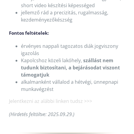
short video készítési képességed
jellemző rád a precizitás, rugalmasság,
kezdeményezőkészség
Fontos feltételek:
érvényes nappali tagozatos diák jogviszony
igazolás
Kapolcshoz közeli lakóhely,
szállást nem
tudunk biztosítani, a bejárásodat viszont
támogatjuk
alkalmanként vállalod a hétvégi, ünnepnapi
munkavégzést
Jelentkezni az alábbi linken tudsz >>
>
(Hirdetés feltöltve: 2025.09.29.)