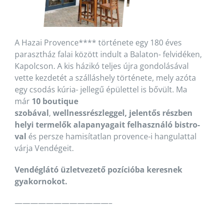
A Hazai Provence**** története egy 180 éves
parasztház falai között indult a Balaton- felvidéken,
Kapolcson. A kis házikó teljes újra gondolásával
vette kezdetét a szálláshely története, mely azóta
egy csodás kúria- jellegű épülettel is bővült. Ma
már
10 boutique
szobával
,
wellnessrészleggel,
jelentős részben
helyi termelők alapanyagait felhasználó bistro-
val
és persze hamisítatlan provence-i hangulattal
várja Vendégeit.
Vendéglátó üzletvezető pozícióba keresnek
gyakornokot.
————————————–