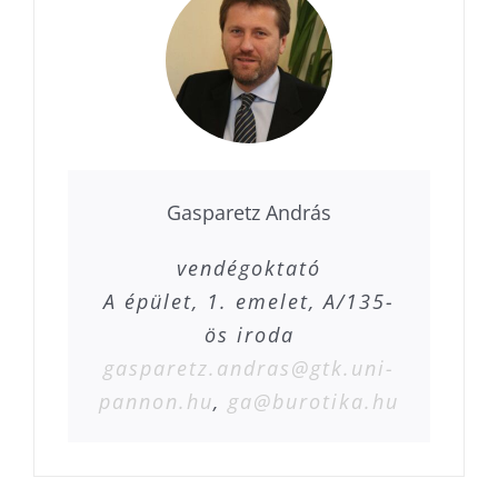
Gasparetz András
vendégoktató
A épület, 1. emelet, A/135-
ös iroda
gasparetz.andras@gtk.uni-
pannon.hu
,
ga@burotika.hu