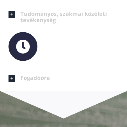
Tudományos, szakmai közéleti
tevékenység
Fogadóóra