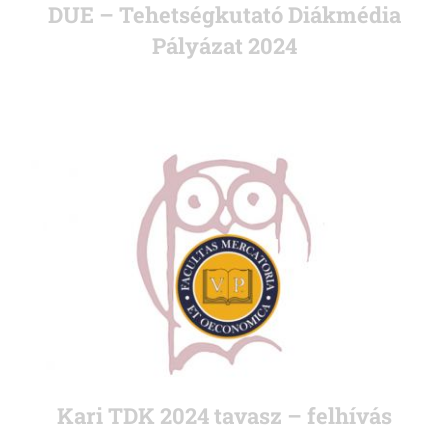
DUE – Tehetségkutató Diákmédia
Pályázat 2024
Kari TDK 2024 tavasz – felhívás