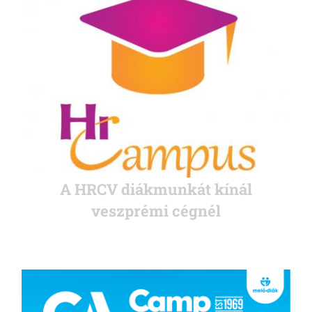
A HRCV diákmunkát kínál
veszprémi cégnél