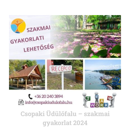
Csopaki Üdülőfalu – szakmai
gyakorlat 2024