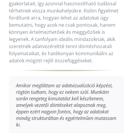
gyakorlatait, így azonnal hasznosítható tudással
térhetnek vissza munkahelyükre. Külön figyelmet
fordítunk arra, hogyan lehet az adatokat úgy
bemutatni, hogy azok ne csak pontosak, hanem
könnyen értelmezhetőek és meggyőzőek is
legyenek. A tanfolyam ideális mindazoknak, akik
szeretnék adatvezéreltté tenni döntéshozatali
folyamataikat, és hatékonyan kommunikálni az
adatok mögött rejlő összefüggéseket.
Amikor megláttam az adatvizualizáció képzést,
rögtön tudtam, hogy ez nekem szól. Munkám
során rengeteg kimutatást kell készítenem,
amelyek vezetői döntéseket alapoznak meg,
éppen ezért nagyon fontos, hogy az adatokat
mindig strukturáltan és egyértelműen mutassam
ki.