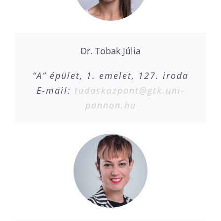
Dr. Tobak Júlia
“A” épület, 1. emelet, 127. iroda
E-mail:
tudaskozpont@gtk.uni-
pannon.hu