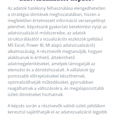
Az adatok hatékony felhasználása elengedhetetlen
a stratégiai döntések meghozatalában, hiszen a
megfelelően értelmezett információ versenyelőnyt
jelenthet. Képzésünk gyakorlati betekintést nyújt az
adatvizualizáció módszereibe, az adatok
strukturálásától a vizualizációs eszközök (például
MS Excel, Power BI, MI alapú adatvizualizáció)
alkalmazásáig. A résztvevők megtanulják, hogyan
alakítsanak ki érthető, áttekinthető
adatmegjelenítéseket, amelyek támogatják az
elemzést és a döntéshozatalt. A vállalatok így
pontosabb előrejelzéseket készíthetnek,
optimalizálhatják működésüket, gyorsabban
reagálhatnak a változásokra, és megalapozottabb
üzleti döntéseket hozhatnak.
A képzés során a résztvevők valódi üzleti példákon
keresztül sajátíthatják el az adatvizualizáció legjobb