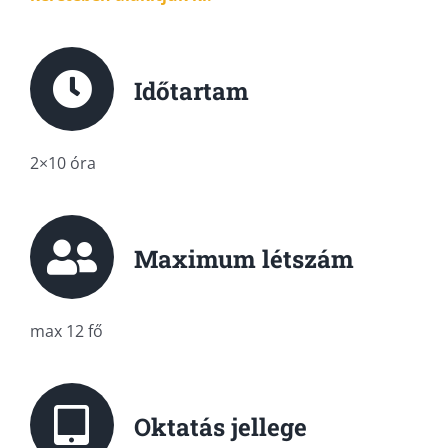
Időtartam
2×10 óra
Maximum létszám
max 12 fő
Oktatás jellege