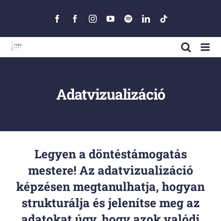
Skip
to
Facebook
Facebook
Instagram
YouTube
Spotify
LinkedIn
Tiktok
content
Adatvizualizáció
Legyen a döntéstámogatás
mestere! Az adatvizualizáció
képzésen megtanulhatja, hogyan
strukturálja és jelenítse meg az
adatokat úgy, hogy azok valódi