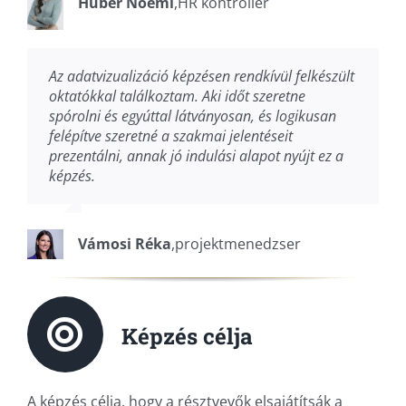
Huber Noémi
,
HR kontroller
Az adatvizualizáció képzésen rendkívül felkészült
oktatókkal találkoztam. Aki időt szeretne
spórolni és egyúttal látványosan, és logikusan
felépítve szeretné a szakmai jelentéseit
prezentálni, annak jó indulási alapot nyújt ez a
képzés.
Vámosi Réka
,
projektmenedzser
Képzés célja
A képzés célja, hogy a résztvevők elsajátítsák a