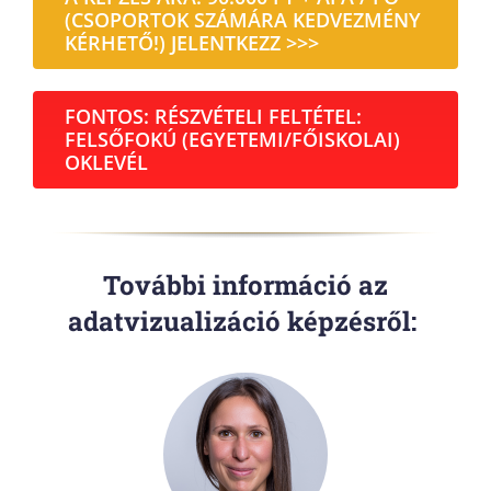
(CSOPORTOK SZÁMÁRA KEDVEZMÉNY
KÉRHETŐ!) JELENTKEZZ >>>
FONTOS: RÉSZVÉTELI FELTÉTEL:
FELSŐFOKÚ (EGYETEMI/FŐISKOLAI)
OKLEVÉL
További információ az
adatvizualizáció képzésről: