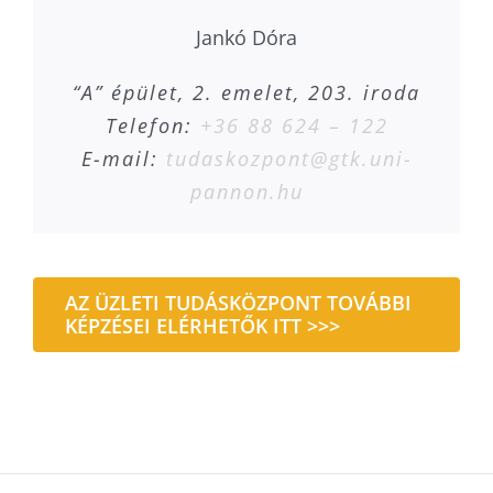
Jankó Dóra
“A” épület, 2. emelet, 203. iroda
Telefon:
+36 88 624 – 122
E-mail:
tudaskozpont@gtk.uni-
pannon.hu
AZ ÜZLETI TUDÁSKÖZPONT TOVÁBBI
KÉPZÉSEI ELÉRHETŐK ITT >>>