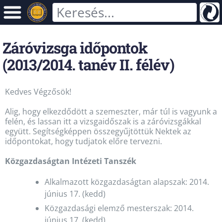
Záróvizsga időpontok
(2013/2014. tanév II. félév)
Kedves Végzősök!
Alig, hogy elkezdődött a szemeszter, már túl is vagyunk a
felén, és lassan itt a vizsgaidőszak is a záróvizsgákkal
együtt. Segítségképpen összegyűjtöttük Nektek az
időpontokat, hogy tudjatok előre tervezni.
Közgazdaságtan Intézeti Tanszék
Alkalmazott közgazdaságtan alapszak: 2014.
június 17. (kedd)
Közgazdasági elemző mesterszak: 2014.
június 17. (kedd)