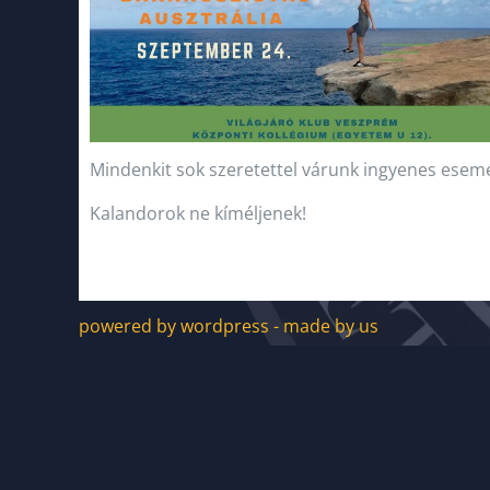
Mindenkit sok szeretettel várunk ingyenes ese
Kalandorok ne kíméljenek!
powered by wordpress - made by us