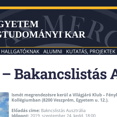
EGYETEM
GTUDOMÁNYI KAR
HALLGATÓKNAK
ALUMNI
KUTATÁS, PROJEKTEK
 – Bakancslistás 
Ismét megrendezésre kerül a Világjáró Klub – Fé
Kollégiumban (8200 Veszprém, Egyetem u. 12.).
Előadás címe:
Bakncslistás Ausztrália
Időpont:
2019. szeptember 24. kedd, 18:00