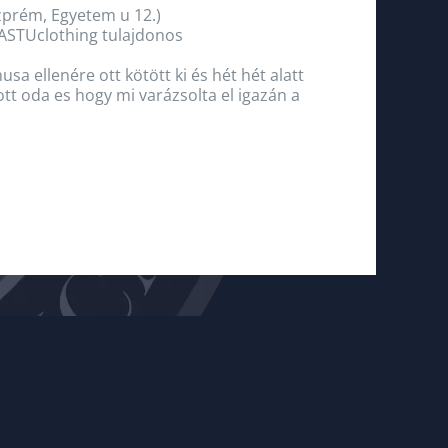
zprém, Egyetem u 12.)
ASTUclothing tulajdonos
sa ellenére ott kötött ki és hét hét alatt
ott oda es hogy mi varázsolta el igazán a