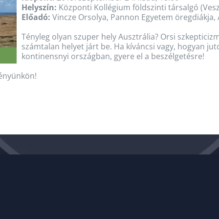
Helyszín:
Központi Kollégium földszinti társalgó (Ves
Előadó:
Vincze Orsolya, Pannon Egyetem öregdiákja, 
Tényleg olyan szuper hely Ausztrália? Orsi szkepticizmu
számtalan helyet járt be. Ha kíváncsi vagy, hogyan jut
kontinensnyi országban, gyere el a beszélgetésre!
ményünkön!