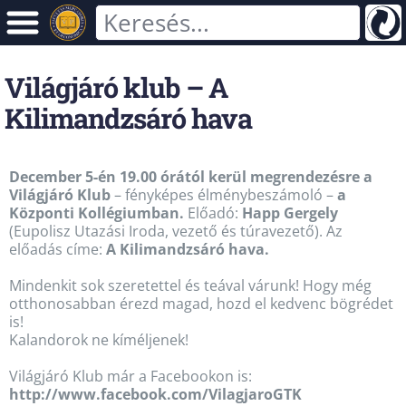
Világjáró klub – A
Kilimandzsáró hava
December 5-én 19.00 órától kerül megrendezésre a
Világjáró Klub
– fényképes élménybeszámoló –
a
Központi Kollégiumban.
Előadó:
Happ Gergely
(Eupolisz Utazási Iroda, vezető és túravezető). Az
előadás címe:
A Kilimandzsáró hava.
Mindenkit sok szeretettel és teával várunk! Hogy még
otthonosabban érezd magad, hozd el kedvenc bögrédet
is!
Kalandorok ne kíméljenek!
Világjáró Klub már a Facebookon is:
http://www.facebook.com/VilagjaroGTK