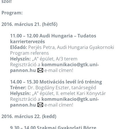
szól!
Program:
2016. március 21. (hétfő)
11.00 – 12.00 Audi Hungaria – Tudatos
karriertervezés
Előadó:
Perjés Petra, Audi Hungaria Gyakornoki
Program referens
Helyszín:
„A” épület, A/3 terem
Regisztráció a
kommunikacio@gtk.uni-
pannon.hu
e-mail címen!
14.00 – 15.30 Motivációs levél író tréning
Tréner:
Dr. Bogdány Eszter, tanársegéd
Helyszín:
„A” épület, II. emelet Kari Könyvtár
Regisztráció a
kommunikacio@gtk.uni-
pannon.hu
e-mail címen!
2016. március 22. (kedd)
9.30 – 14.00 Szakmai Gyakorlati Börze