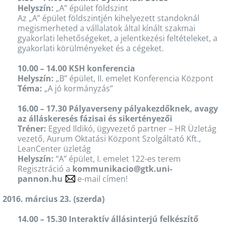
Helyszín:
„A” épület földszint
Az „A” épület földszintjén kihelyezett standoknál
megismerheted a vállalatok által kínált szakmai
gyakorlati lehetőségeket, a jelentkezési feltételeket, a
gyakorlati körülményeket és a cégeket.
10.00 – 14.00 KSH konferencia
Helyszín:
„B” épület, II. emelet Konferencia Központ
Téma:
„A jó kormányzás”
16.00 – 17.30 Pályaverseny pályakezdőknek, avagy
az álláskeresés fázisai és sikertényezői
Tréner:
Egyed Ildikó, ügyvezető partner – HR Üzletág
vezető, Aurum Oktatási Központ Szolgáltató Kft.,
LeanCenter üzletág
Helyszín:
“A” épület, I. emelet 122-es terem
Regisztráció a
kommunikacio@gtk.uni-
pannon.hu
e-mail címen!
2016. március 23. (szerda)
14.00 – 15.30 Interaktív állásinterjú felkészítő