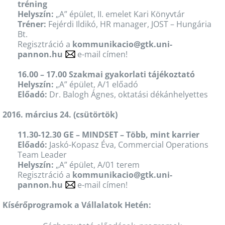
tréning
Helyszín:
„A” épület, II. emelet Kari Könyvtár
Tréner:
Fejérdi Ildikó, HR manager, JOST – Hungária
Bt.
Regisztráció a
kommunikacio@gtk.uni-
pannon.hu
e-mail címen!
16.00 – 17.00 Szakmai gyakorlati tájékoztató
Helyszín:
„A” épület, A/1 előadó
Előadó:
Dr. Balogh Ágnes, oktatási dékánhelyettes
2016. március 24. (csütörtök)
11.30-12.30 GE – MINDSET – Több, mint karrier
Előadó:
Jaskó-Kopasz Éva, Commercial Operations
Team Leader
Helyszín:
„A” épület, A/01 terem
Regisztráció a
kommunikacio@gtk.uni-
pannon.hu
e-mail címen!
Kísérőprogramok a Vállalatok Hetén: