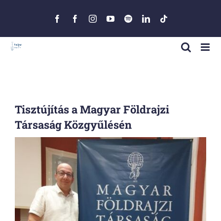
Skip
to
Facebook
Facebook
Instagram
YouTube
Spotify
LinkedIn
Tiktok
content
Tisztújítás a Magyar Földrajzi
Társaság Közgyűlésén