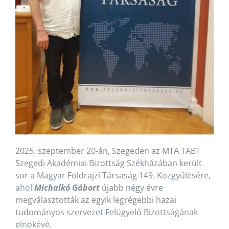
2025. szeptember 20-án, Szegeden az MTA TABT
Szegedi Akadémiai Bizottság Székházában került
sor a Magyar Földrajzi Társaság 149. Közgyűlésére,
ahol
Michalkó Gábort
újabb négy évre
megválasztották az egyik legrégebbi hazai
tudományos szervezet Felügyelő Bizottságának
elnökévé.