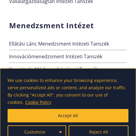
Vállalatgazdaságtan Intézeti Tanszék
Menedzsment Intézet
Ellátási Lánc Menedzsment Intézeti Tanszék
Innovációmenedzsment Intézeti Tanszék
Kvantitatív Módszerek Intézeti Tanszék
We use cookies to enhance your browsing experience,
Szervezési és Vezetési Intézeti Tanszék
serve personalized ads or content, and analyze our traffic.
By clicking "Accept All", you consent to our use of
cookies.
Cookie Policy
Accept All
Customize
Reject All