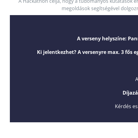
A Hackathon célja, hogy a tudományos kutatások e
megoldások segítségével dolgozn
A verseny helyszíne: Pan
Ki jelentkezhet? A versenyre max. 3 fős 
A
Díjaz
Kérdés es