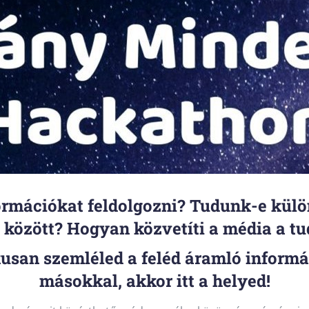
rmációkat feldolgozni? Tudunk-e külö
k között? Hogyan közvetíti a média a 
ikusan szemléled a feléd áramló informá
másokkal, akkor itt a helyed!