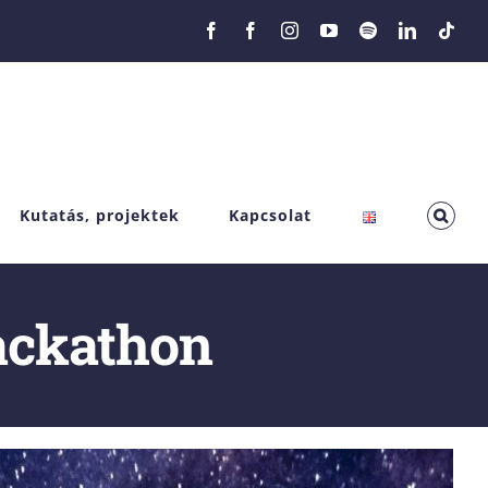
Facebook
Facebook
Instagram
YouTube
Spotify
LinkedIn
Tikt
Kutatás, projektek
Kapcsolat
ckathon