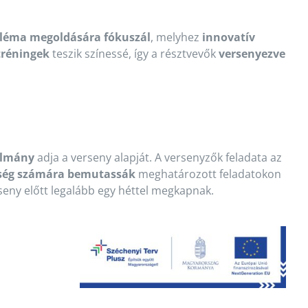
bléma megoldására fókuszál
, melyhez
innovatív
 tréningek
teszik színessé, így a résztvevők
versenyezve
ulmány
adja a verseny alapját. A versenyzők feladata az
nség számára bemutassák
meghatározott feladatokon
rseny előtt legalább egy héttel megkapnak.