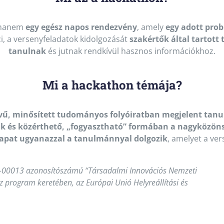
 hanem
egy egész napos rendezvény
, amely
egy adott pro
i, a versenyfeladatok kidolgozását
szakértők által tartott
tanulnak
és jutnak rendkívül hasznos információkhoz.
Mi a hackathon témája?
vű, minősített tudományos folyóiratban megjelent tan
ák és közérthető, „fogyasztható” formában a nagyközö
apat ugyanazzal a tanulmánnyal dolgozik
, amelyet a ve
-00013 azonosítószámú “Társadalmi Innovációs Nemzeti
z program keretében, az Európai Unió Helyreállítási és