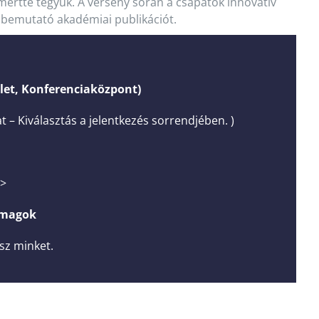
rtté tegyük. A verseny során a csapatok innovatív
 bemutató akadémiai publikációt.
elet, Konferenciaközpont)
t – Kiválasztás a jelentkezés sorrendjében. )
>>
omagok
sz minket.