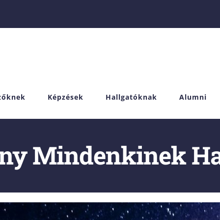
izőknek
Képzések
Hallgatóknak
Alumni
ny Mindenkinek Ha