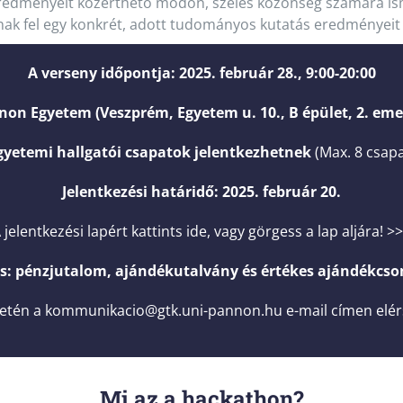
redményeit közérthető módon, széles közönség számára isme
ak fel egy konkrét, adott tudományos kutatás eredményeit
A verseny időpontja: 2025. február 28., 9:00-20:00
non Egyetem (Veszprém, Egyetem u. 10., B épület, 2. em
egyetemi hallgatói csapatok jelentkezhetnek
(Max. 8 csapa
Jelentkezési határidő: 2025. február 20.
 jelentkezési lapért kattints ide, vagy görgess a lap aljára! >
ás: pénzjutalom, ajándékutalvány és értékes ajándékcs
etén a
kommunikacio@gtk.uni-pannon.hu
e-mail címen elér
Mi az a hackathon?