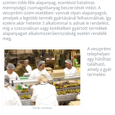
szinten több féle alapanyag, ezenkívül hatalmas
mennyiségű csomagolóanyag beszerzését intézi. A
veszprémi üzem esetében: vannak olyan alapanyagok,
amelyek a legtöbb termék gyártásánál felhasználnak, így
ezekre akár hetente 3 alkalommal is adnak le rendelést,
míg a szezonálisan vagy kistételben gyártott termékek
alapanyagait alkalomszerűen/szükség esetén rendelik
meg.
A veszprémi
telephelyen
egy hűtőház
található,
amely a gyár
termelési
Forrás: Unilever