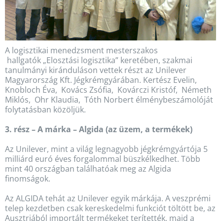
A logisztikai menedzsment mesterszakos
hallgatók „Elosztási logisztika” keretében, szakmai
tanulmányi kiránduláson vettek részt az Unilever
Magyarország Kft. Jégkrémgyárában. Kertész Evelin,
Knobloch Éva, Kovács Zsófia, Kovárczi Kristóf, Németh
Miklós, Ohr Klaudia, Tóth Norbert élménybeszámolóját
folytatásban közöljük.
3. rész – A márka – Algida (az üzem, a termékek)
Az Unilever, mint a világ legnagyobb jégkrémgyártója 5
milliárd euró éves forgalommal büszkélkedhet. Több
mint 40 országban találhatóak meg az Algida
finomságok.
Az ALGIDA tehát az Unilever egyik márkája. A veszprémi
telep kezdetben csak kereskedelmi funkciót töltött be, az
Ausztriából importált termékeket terítették, majd a