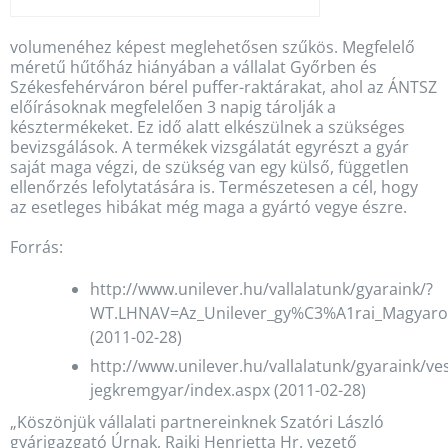
volumenéhez képest meglehetősen szűkös. Megfelelő
méretű hűtőház hiányában a vállalat Győrben és
Székesfehérváron bérel puffer-raktárakat, ahol az ÁNTSZ
előírásoknak megfelelően 3 napig tárolják a
késztermékeket. Ez idő alatt elkészülnek a szükséges
bevizsgálások. A termékek vizsgálatát egyrészt a gyár
saját maga végzi, de szükség van egy külső, független
ellenőrzés lefolytatására is. Természetesen a cél, hogy
az esetleges hibákat még maga a gyártó vegye észre.
Forrás:
http://www.unilever.hu/vallalatunk/gyaraink/?
WT.LHNAV=Az_Unilever_gy%C3%A1rai_Magyar
(2011-02-28)
http://www.unilever.hu/vallalatunk/gyaraink/ve
jegkremgyar/index.aspx (2011-02-28)
„Köszönjük vállalati partnereinknek Szatóri László
gyárigazgató Úrnak, Rajki Henrietta Hr. vezető