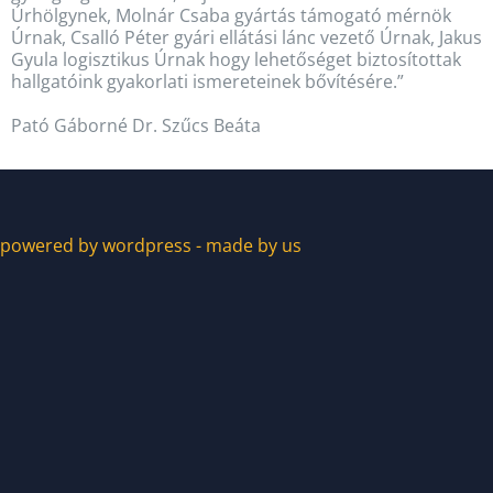
Úrhölgynek, Molnár Csaba gyártás támogató mérnök
Úrnak, Csalló Péter gyári ellátási lánc vezető Úrnak, Jakus
Gyula logisztikus Úrnak hogy lehetőséget biztosítottak
hallgatóink gyakorlati ismereteinek bővítésére.”
Pató Gáborné Dr. Szűcs Beáta
powered by wordpress - made by us