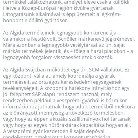
termékkel találkozhatunk, amelyet eleve csak a külföldi,
illetve a Közép-Európai régión kívülre gyártanak.
Látogatásunk alkalmával is épp üzemelt a jégkrém-
bonbont előállító gyártósor.
Az Algida termékeinek legnagyobb konkurenciája
valamikor a Nestlé volt, Schöller márkanevű jégkrémével.
Mára azonban a legnagyobb vetélytársat az ún. saját
márkás termékek jelentik, és – főleg a hazai piacokon – a
legnagyobb forgalom-visszaesést ezek okozzák.
Az Algida Svájcban működtet egy ún. SCM-vállalatot. Ez
egy központi vállalat, amely koordinálja a gyárak
termeléseit, az országos kereskedelmi egységeinek
tevékenységeit. A központ a hatékony irányításhoz egy
jól felépített SAP alapú rendszert használ, mely
rendszerben például a veszprémi gyárból is bármikor
információhoz juthatnak, hogy adott termékből mekkora
az előirányzott mennyiség a következő termelésben,
vagy hogy az éppen aktuális szállítmányok hol tartanak,
vagy hogy az egyes hűtőraktárak kapacitása hogyan áll.
A veszprémi gyár kezdetben 8 saját depóval
rendelkezett, amelyeket a központ utasítására