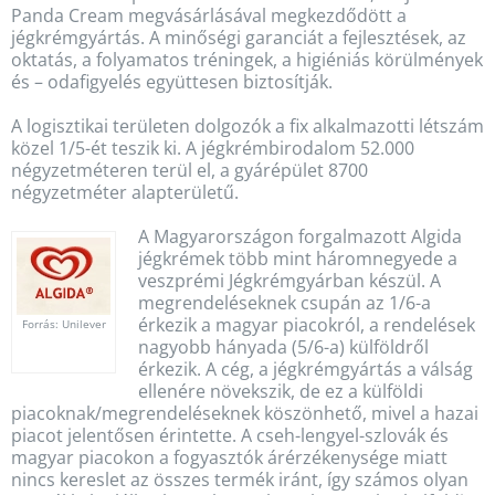
Panda Cream megvásárlásával megkezdődött a
jégkrémgyártás. A minőségi garanciát a fejlesztések, az
oktatás, a folyamatos tréningek, a higiéniás körülmények
és – odafigyelés együttesen biztosítják.
A logisztikai területen dolgozók a fix alkalmazotti létszám
közel 1/5-ét teszik ki. A jégkrémbirodalom 52.000
négyzetméteren terül el, a gyárépület 8700
négyzetméter alapterületű.
A Magyarországon forgalmazott Algida
jégkrémek több mint háromnegyede a
veszprémi Jégkrémgyárban készül. A
megrendeléseknek csupán az 1/6-a
érkezik a magyar piacokról, a rendelések
Forrás: Unilever
nagyobb hányada (5/6-a) külföldről
érkezik. A cég, a jégkrémgyártás a válság
ellenére növekszik, de ez a külföldi
piacoknak/megrendeléseknek köszönhető, mivel a hazai
piacot jelentősen érintette. A cseh-lengyel-szlovák és
magyar piacokon a fogyasztók árérzékenysége miatt
nincs kereslet az összes termék iránt, így számos olyan