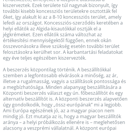
kiszerveztek. Ezek területe túl nagynak bizonyult, így
további kisebb koncessziós területekre osztották fel
őket, így alakult ki az a 8-10 koncessziós terület, amely
lefedi az országot. Koncessziós-szerződés keretében a
helyi ellátók az Algida-kisautókkal osztják el a
jégkrémeket. Ezen ellátók száma változhat az
értékesítési mennyiségektől függően, ennek okán
összevonásokra illeve szükség esetén további terület
felosztásokra kerülhet sor. A karbantartási feladatokat
egy éve teljes egészében kiszervezték.
A beszerzés központilag történik. A beszállítókkal
szemben a legfontosabb elvárások a minőség, az ár,
illetve a rugalmasság, vagyis a szállítások pontossága és
a megbízhatósága. Minden alapanyag beszállítására a
Központi beszerzés választ egy ún. főbeszállítót és egy
alternatív beszállítót is. A központi beszerzés alapvetően
úgy gondolkodik, hogy „össz-európának” mi a legjobb.
Ami Európa egészének jó, az a magyar piacon nem
mindig jó. Ezt mutatja az is, hogy a magyar beszállítók
aránya – a helyi próbálkozás ellenére is – meglehetősen
alacsony a veszprémi vállalatnál. A központ európai