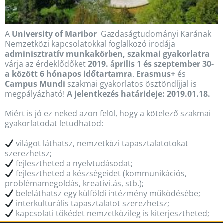
A
University of Maribor
Gazdaságtudományi Karának
Nemzetközi kapcsolatokkal foglalkozó irodája
adminisztratív munkakörben, szakmai gyakorlatra
várja az érdeklődőket
2019. április 1 és szeptember 30-
a között 6 hónapos időtartamra
.
Erasmus+
és
Campus Mundi
szakmai gyakorlatos ösztöndíjjal is
megpályázható!
A jelentkezés határideje: 2019.01.18.
Miért is jó ez neked azon felül, hogy a kötelező szakmai
gyakorlatodat letudhatod:
világot láthatsz, nemzetközi tapasztalatotokat
szerezhetsz;
fejlesztheted a nyelvtudásodat;
fejlesztheted a készségeidet (kommunikációs,
problémamegoldás, kreativitás, stb.);
beleláthatsz egy külföldi intézmény működésébe;
interkulturális tapasztalatot szerezhetsz;
kapcsolati tőkédet nemzetközileg is kiterjesztheted;