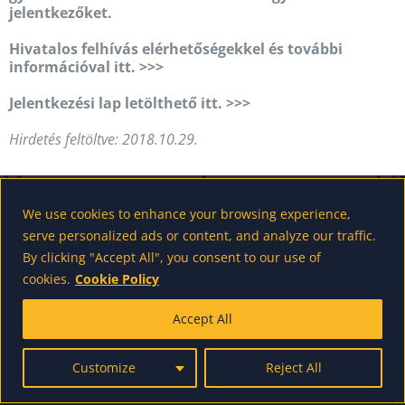
jelentkezőket.
Hivatalos felhívás elérhetőségekkel és további
információval itt. >>>
Jelentkezési lap letölthető itt. >>>
Hirdetés feltöltve: 2018.10.29.
We use cookies to enhance your browsing experience,
serve personalized ads or content, and analyze our traffic.
powered by wordpress - made by us
By clicking "Accept All", you consent to our use of
cookies.
Cookie Policy
Accept All
Customize
Reject All