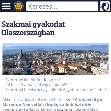
Szakmai gyakorlat
Olaszországban
– Szeretnél külföldön dolgozni?
– Jól beszélsz olaszul vagy angolul?
– Szeretnél belelátni egy külföldi Egyetem működésébe?
Akkor ne szalaszd el ezt a lehetőséget!
A University of
Macerata Nemzetközi Irodája adminisztratív
gyakornoki állásra keresi a szakmai gyakorlatra