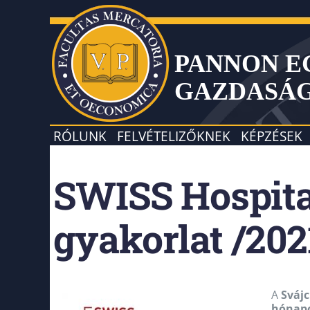
PANNON 
GAZDASÁ
RÓLUNK
FELVÉTELIZŐKNEK
KÉPZÉSEK
SWISS Hospita
gyakorlat /20
A
Svájc
hónap