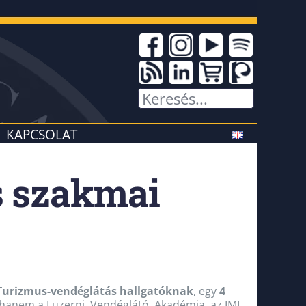
KAPCSOLAT
s szakmai
Turizmus-vendéglátás hallgatóknak
, egy
4
 hanem
a
Luzerni Vendéglátó Akadémia, az
IMI