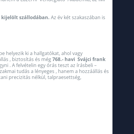
 kijelölt szállodában.
Az év két szakaszában is
 helyezik ki a hallgatókat, ahol vagy
llás , biztosítás és még
768.- havi Svájci frank
ni . A felvételin egy órás teszt az írásbeli –
szakmai tudás a lényeges , hanem a hozzáállás és
ni precizitás nélkül, talpraesettség,