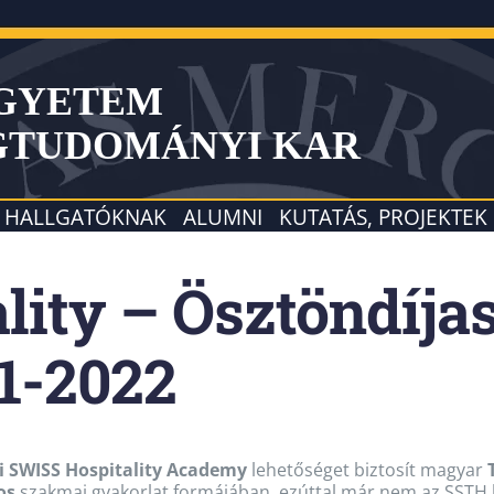
EGYETEM
GTUDOMÁNYI KAR
HALLGATÓKNAK
ALUMNI
KUTATÁS, PROJEKTEK
lity – Ösztöndíja
21-2022
i SWISS Hospitality Academy
lehetőséget biztosít magyar
os
szakmai gyakorlat formájában, ezúttal már
nem az SSTH