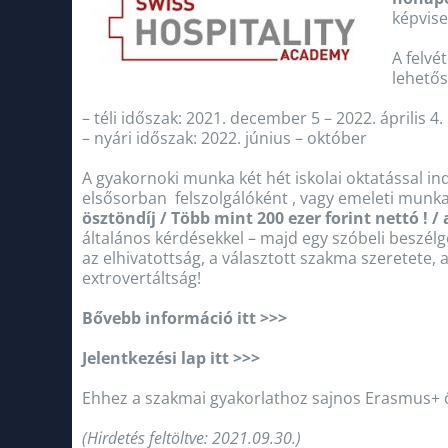
képvis
A felvét
lehetős
– téli időszak: 2021. december 5 – 2022. április 4.
– nyári időszak: 2022. június – október
A gyakornoki munka két hét iskolai oktatással in
elsősorban felszolgálóként , vagy emeleti munkak
ösztöndíj / Több mint 200 ezer forint nettó !
általános kérdésekkel – majd egy szóbeli beszélg
az elhivatottság, a választott szakma szeretete,
extrovertáltság!
Bővebb információ itt >>>
Jelentkezési lap itt >>>
Ehhez a szakmai gyakorlathoz sajnos Erasmus+ ö
(Hirdetés feltöltve: 2021.09.30.)