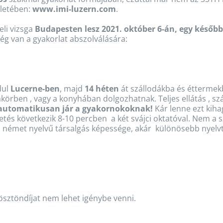
eletében:
www.imi-luzern.com
.
eli vizsga
Budapesten lesz 2021. október 6-án, egy később
ég van a gyakorlat abszolválására:
dul
Lucerne-ben
, majd
14 héten
át szállodákba és éttermekbe
örben , vagy a konyhában dolgozhatnak. Teljes ellátás , szá
 / automatikusan jár a gyakornokoknak!
Kár lenne ezt kihagy
etés következik 8-10 percben a két svájci oktatóval. Nem a 
 a német nyelvű társalgás képessége, akár különösebb nyelvta
sztöndíjat nem lehet igénybe venni.