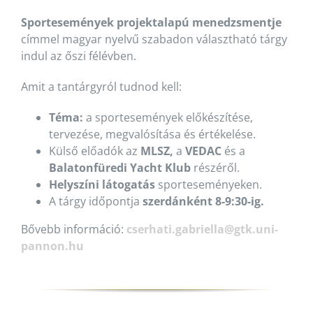
Sportesemények projektalapú menedzsmentje
címmel magyar nyelvű szabadon választható tárgy
indul az őszi félévben.
Amit a tantárgyról tudnod kell:
Téma:
a sportesemények előkészítése,
tervezése, megvalósítása és értékelése.
Külső előadók az
MLSZ,
a
VEDAC
és a
Balatonfüredi Yacht Klub
részéről.
Helyszíni látogatás
sporteseményeken.
A tárgy időpontja
szerdánként 8-9:30-ig.
Bővebb információ:
cserhati.gabriella@gtk.uni-
pannon.hu