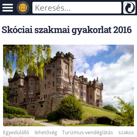
Skóciai szakmai gyakorlat 2016
Egyedülálló lehetőség Turizmus-vendéglátás szakos