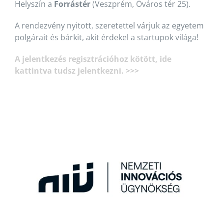
Helyszín a
Forrástér
(Veszprém, Óváros tér 25).
A rendezvény nyitott, szeretettel várjuk az egyetem
polgárait és bárkit, akit érdekel a startupok világa!
A jelentkezés regisztrációhoz kötött, ide
kattintva tudsz jelentkezni. >>>