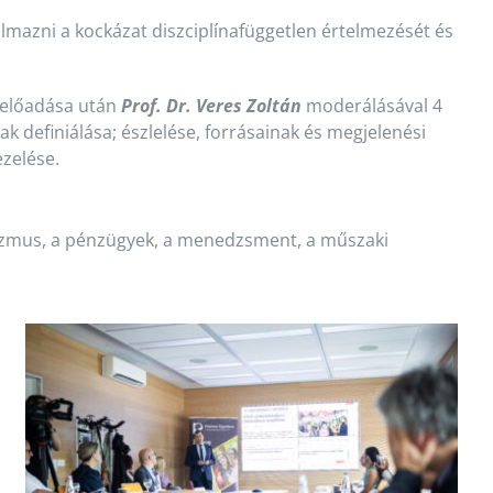
azni a kockázat diszciplínafüggetlen értelmezését és
óelőadása után
Prof. Dr. Veres Zoltán
moderálásával 4
k definiálása; észlelése, forrásainak és megjelenési
zelése.
turizmus, a pénzügyek, a menedzsment, a műszaki