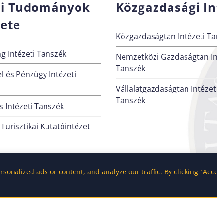
ti Tudományok
Közgazdasági In
zete
Közgazdaságtan Intézeti Ta
g Intézeti Tanszék
Nemzetközi Gazdaságtan In
Tanszék
l és Pénzügy Intézeti
Vállalatgazdaságtan Intézet
Tanszék
 Intézeti Tanszék
 Turisztikai Kutatóintézet
onalized ads or content, and analyze our traffic. By clicking "Acc