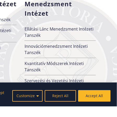
tézet
Menedzsment
Intézet
nszék
Ellátási Lánc Menedzsment Intézeti
tézeti
Tanszék
Innovációmenedzsment Intézeti
i
Tanszék
Kvantitatív Módszerek Intézeti
Tanszék
Szervezési és Vezetési Intézeti
Tanszék
ept
Customize
Reject All
Accept All