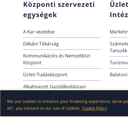
Központi szervezeti
Üzle
egységek
Inté
A Kar vezetése
Marketin
Dékáni Titkárság
Számvite
Tanszék
Kommunikációs és Nemzetközi
Központ
Turizmus
Üzleti Tudásközpont
Balatoni
Alkalmazott Gazdálkodástani
Intézet (Nagykanizsa)
We use cookies to enhance your browsing experience, serve pers
VOSZ Tanszék
All", you consent to our use of cookies.
Cookie Policy