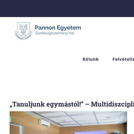
Skip
to
content
Rólunk
Felvétel
„Tanuljunk egymástól!” – Multidiszci