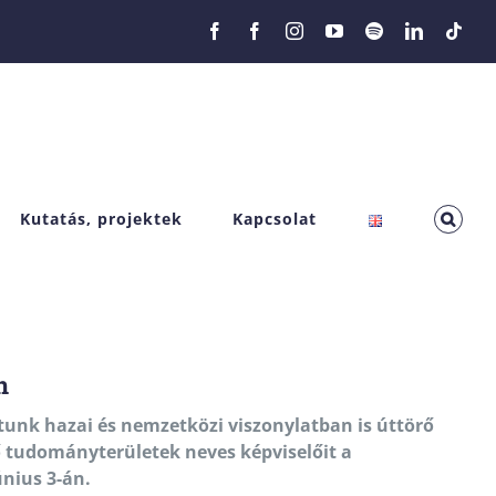
Facebook
Facebook
Instagram
YouTube
Spotify
LinkedIn
Tikt
Kutatás, projektek
Kapcsolat
n
nk hazai és nemzetközi viszonylatban is úttörő
 tudományterületek neves képviselőit a
únius 3-án.