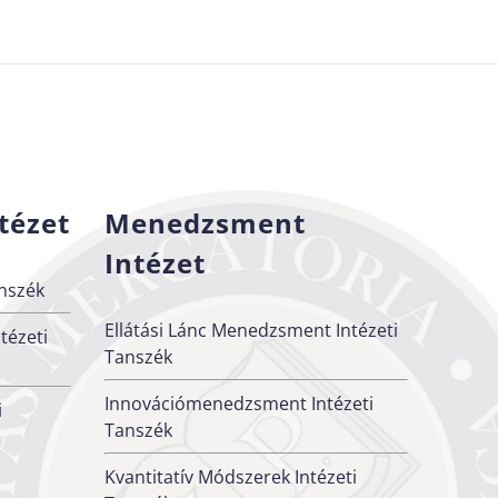
tézet
Menedzsment
Intézet
nszék
Ellátási Lánc Menedzsment Intézeti
tézeti
Tanszék
Innovációmenedzsment Intézeti
i
Tanszék
Kvantitatív Módszerek Intézeti