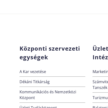
Központi szervezeti
Üzle
egységek
Inté
A Kar vezetése
Marketin
Dékáni Titkárság
Számvite
Tanszék
Kommunikációs és Nemzetközi
Központ
Turizmus
Üzleti Tudásközpont
Balatoni