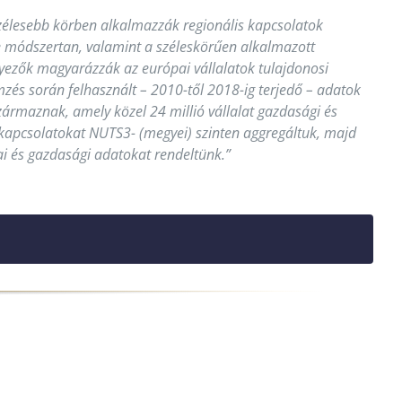
élesebb körben alkalmazzák regionális kapcsolatok
e módszertan, valamint a széleskörűen alkalmazott
nyezők magyarázzák az európai vállalatok tulajdonosi
lemzés során felhasznált – 2010-től 2018-ig terjedő – adatok
ármaznak, amely közel 24 millió vállalat gazdasági és
i kapcsolatokat NUTS3- (megyei) szinten aggregáltuk, majd
ai és gazdasági adatokat rendeltünk.”