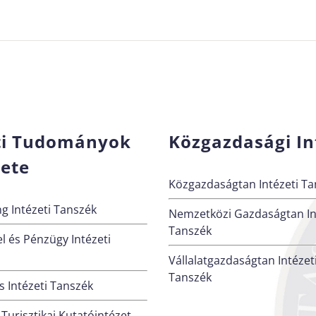
ti Tudományok
Közgazdasági In
zete
Közgazdaságtan Intézeti Ta
g Intézeti Tanszék
Nemzetközi Gazdaságtan In
Tanszék
l és Pénzügy Intézeti
Vállalatgazdaságtan Intézet
Tanszék
 Intézeti Tanszék
 Turisztikai Kutatóintézet