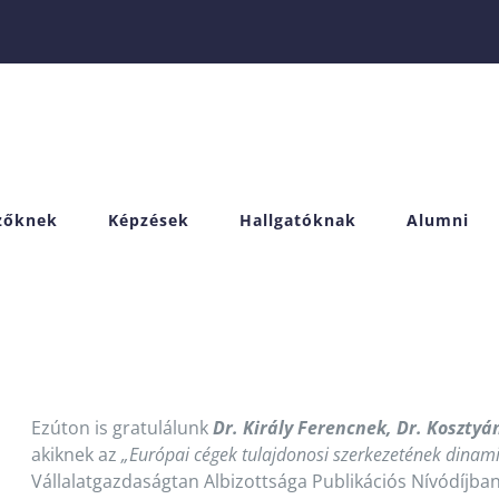
izőknek
Képzések
Hallgatóknak
Alumni
Ezúton is gratulálunk
Dr. Király Ferencnek, Dr. Kosztyá
akiknek az
„Európai cégek tulajdonosi szerkezetének dinam
Vállalatgazdaságtan Albizottsága Publikációs Nívódíjban