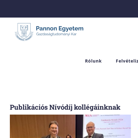
Skip
to
content
Rólunk
Felvétel
Publikációs Nívódíj kollégáinknak