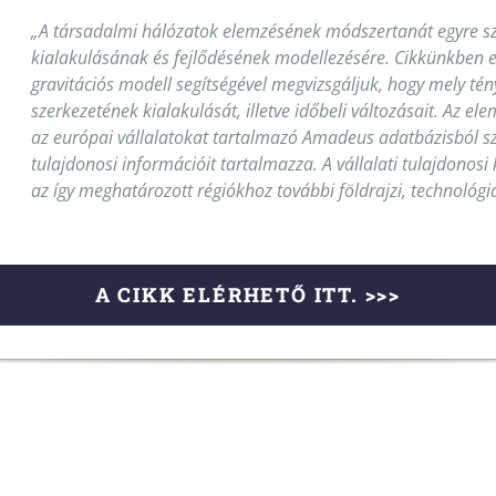
„A társadalmi hálózatok elemzésének módszertanát egyre sz
kialakulásának és fejlődésének modellezésére. Cikkünkben 
gravitációs modell segítségével megvizsgáljuk, hogy mely té
szerkezetének kialakulását, illetve időbeli változásait. Az e
az európai vállalatokat tartalmazó Amadeus adatbázisból sz
tulajdonosi információit tartalmazza. A vállalati tulajdonos
az így meghatározott régiókhoz további földrajzi, technológi
A CIKK ELÉRHETŐ ITT. >>>