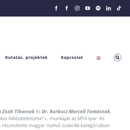
Facebook
Facebook
Instagram
YouTube
Spotify
LinkedIn
Tikt
Kutatás, projektek
Kapcsolat
n Zsolt Tibornak
és
Dr. Kurbucz Marcell Tamásnak
,
ikus hálózatelemzése”
c. munkáját az MTA Ipar- és
 részesítette magyar nyelvű szakcikk kategóriában.