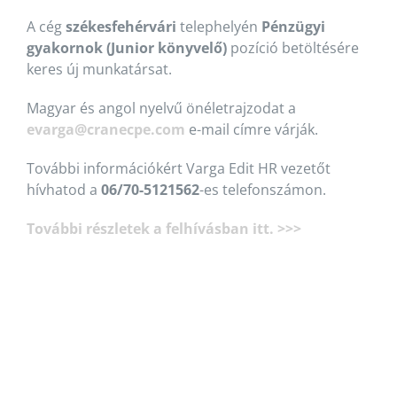
A cég
székesfehérvári
telephelyén
Pénzügyi
gyakornok (Junior könyvelő)
pozíció betöltésére
keres új munkatársat.
Magyar és angol nyelvű önéletrajzodat a
evarga@cranecpe.com
e-mail címre várják.
További információkért Varga Edit HR vezetőt
hívhatod a
06/70-5121562
-es telefonszámon.
További részletek a felhívásban itt. >>>