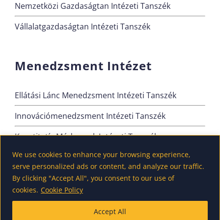
Nemzetközi Gazdaságtan Intézeti Tanszék
Vállalatgazdaságtan Intézeti Tanszék
Menedzsment Intézet
Ellátási Lánc Menedzsment Intézeti Tanszék
Innovációmenedzsment Intézeti Tanszék
Kvantitatív Módszerek Intézeti Tanszék
We use cookies to enhance your browsing experience,
Szervezési és Vezetési Intézeti Tanszék
serve personalized ads or content, and analyze our traffic.
By clicking "Accept All", you consent to our use of
cookies.
Cookie Policy
Accept All