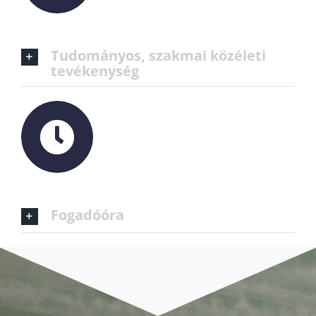
Tudományos, szakmai közéleti
tevékenység
Fogadóóra