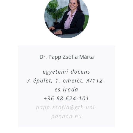
Dr. Papp Zsófia Márta
egyetemi docens
A épület, 1. emelet, A/112-
es iroda
+36 88 624-101
papp.zsofia@gtk.uni-
pannon.hu