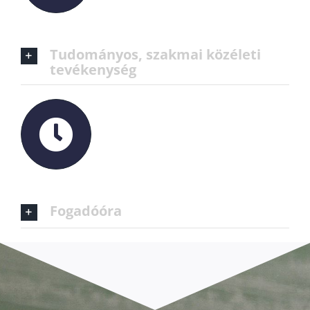
Tudományos, szakmai közéleti
tevékenység
Fogadóóra