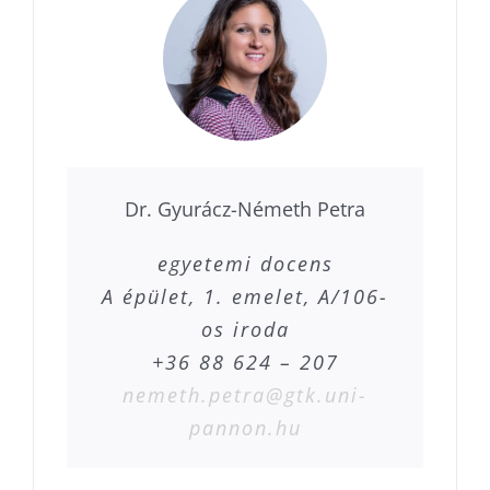
Dr. Gyurácz-Németh Petra
egyetemi docens
A épület, 1. emelet, A/106-
os iroda
+36 88 624 – 207
nemeth.petra@gtk.uni-
pannon.hu