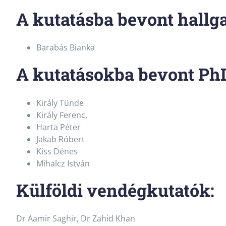
A kutatásba bevont hallga
Barabás Bianka
A kutatásokba bevont Ph
Király Tünde
Király Ferenc,
Harta Péter
Jakab Róbert
Kiss Dénes
Mihalcz István
Külföldi vendégkutatók:
Dr Aamir Saghir, Dr Zahid Khan