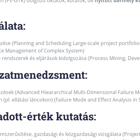
(PE-GTK) dolgozó oktatók, kutatók, de
nyitott bármely k
álata:
ése (Planning and Scheduling Large-scale project portfolio
nce Management of Complex System)
 rendszerek és eljárások kidolgozása (Process Mining, Dev
ázatmenedzsment:
ések (Advanced Hieararchical Multi-Dimensional Failure Mo
pl. ellátási láncokon) (Failure Mode and Effect Analysis in
adott-érték kutatás:
mszerűsítése, gazdasági és közgazdasági vizsgálata (Projec