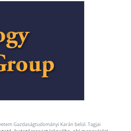
yetem Gazdaságtudományi Karán belül. Tagjai