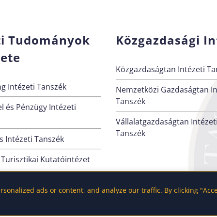
ti Tudományok
Közgazdasági In
zete
Közgazdaságtan Intézeti Ta
g Intézeti Tanszék
Nemzetközi Gazdaságtan In
Tanszék
l és Pénzügy Intézeti
Vállalatgazdaságtan Intézet
Tanszék
 Intézeti Tanszék
 Turisztikai Kutatóintézet
onalized ads or content, and analyze our traffic. By clicking "Acc