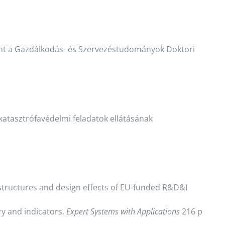
int a Gazdálkodás- és Szervezéstudományok Doktori
atasztrófavédelmi feladatok ellátásának
e structures and design effects of EU-funded R&D&I
ary and indicators.
Expert Systems with Applications
216 p