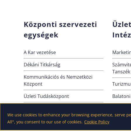
Központi szervezeti
Üzle
egységek
Inté
A Kar vezetése
Marketin
Dékáni Titkárság
Számvite
Tanszék
Kommunikációs és Nemzetközi
Központ
Turizmus
Üzleti Tudásközpont
Balatoni
Alkalmazott Gazdálkodástani
We use cookies to enhance your browsing experience, serve pers
Intézet (Nagykanizsa)
All", you consent to our use of cookies.
Cookie Policy
VOSZ Tanszék