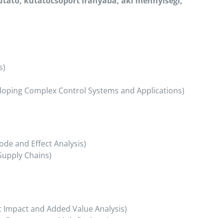
utató, kutatócsoport irányába, aki mennyiségi,
s)
eloping Complex Control Systems and Applications)
de and Effect Analysis)
 Supply Chains)
t Impact and Added Value Analysis)