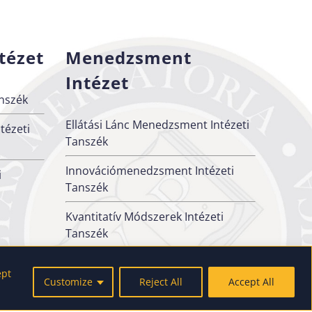
tézet
Menedzsment
Intézet
nszék
Ellátási Lánc Menedzsment Intézeti
tézeti
Tanszék
Innovációmenedzsment Intézeti
i
Tanszék
Kvantitatív Módszerek Intézeti
Tanszék
Szervezési és Vezetési Intézeti
ept
Tanszék
Customize
Reject All
Accept All