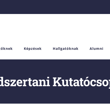
izőknek
Képzések
Hallgatóknak
Alumni
szertani Kutatócso