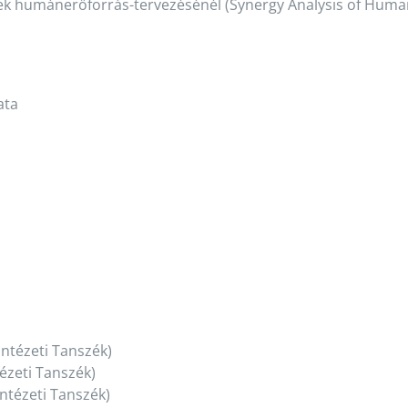
tek humánerőforrás-tervezésénél (Synergy Analysis of Huma
ata
ntézeti Tanszék)
ézeti Tanszék)
ntézeti Tanszék)