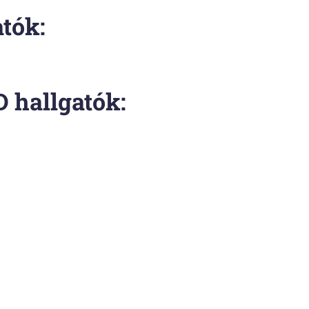
tók:
D hallgatók
: