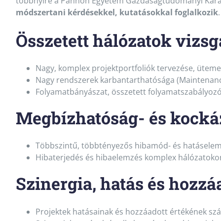
többnyire a Pannon Egyetem Gazdaságtudományi Karán 
módszertani kérdésekkel, kutatásokkal foglalkozik
.
Összetett hálózatok vizsg
Nagy, komplex projektportfoliók tervezése, ütemez
Nagy rendszerek karbantarthatósága (Maintena
Folyamatbányászat, összetett folyamatszabályozó
Megbízhatóság- és kock
Többszintű, többtényezős hibamód- és hatáselemz
Hibaterjedés és hibaelemzés komplex hálózatokon (
Szinergia, hatás és hozzá
Projektek hatásainak és hozzáadott értékének szá