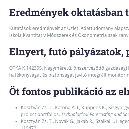
Eredmények oktatásban t
Kutatások eredményeit az Üzleti Adattudomány alapsza
Iskola Kvantitatív Módszerek és Ökonometria szakirány
Elnyert, futó pályázatok, 
OTKA K 142395, Nagyméretű, önszerveződő gazdasági há
hatékonyságát és biztonságát javító integrált monitor
Öt fontos publikáció az e
Kosztyán Zs. T., Katona A. I., Kuppens K., Kisgyör
project portfolios.
Technological Forecasting and So
Kosztyán Zs. T., Novák G., Jakab R., Szalkai I., Heg
119472