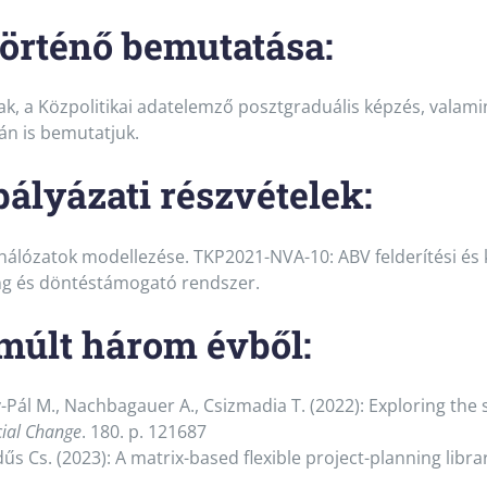
örténő bemutatása:
k, a Közpolitikai adatelemző posztgraduális képzés, valam
án is bemutatjuk.
pályázati részvételek
:
lózatok modellezése. TKP2021-NVA-10: ABV felderítési és k
ing és döntéstámogató rendszer.
lmúlt három évből:
gy-Pál M., Nachbagauer A., Csizmadia T. (2022): Exploring th
cial Change
. 180. p. 121687
edűs Cs. (2023): A matrix-based flexible project-planning libr