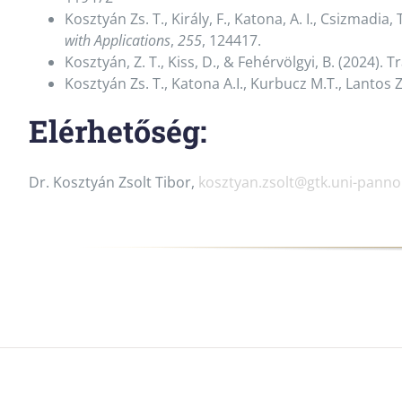
Kosztyán Zs. T., Király, F., Katona, A. I., Csizmadi
with Applications
,
255
, 124417.
Kosztyán, Z. T., Kiss, D., & Fehérvölgyi, B. (2024
Kosztyán Zs. T., Katona A.I., Kurbucz M.T., Lantos
Elérhetőség:
Dr. Kosztyán Zsolt Tibor,
kosztyan.zsolt@gtk.uni-pann