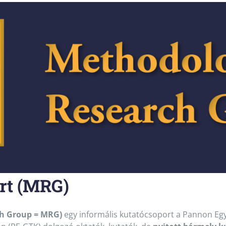
rt (MRG)
ch Group = MRG)
egy informális kutatócsoport a Pannon Eg