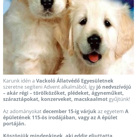
Karunk idén a
Vackoló Állatvédő Egyesületnek
szeretne segíteni Advent alkalmából, így
jó nedvszívójú
– akár régi – törölközőket, plédeket, ágyneműket,
száraztápokat, konzerveket, macskaalmot
gyűjtünk!
Az adományokat
december 15-ig várjuk
az egyetem
A
épületének 115-ös irodájában, vagy az A épület
portáján.
Köszönjük mindenkinek, aki eddig eljuttatta