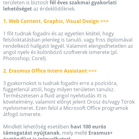
területen is biztosít
fél éves szakmai gyakorlati
lehetőséget
az érdeklődőknek.
1. Web Content, Graphic, Visual Design >>>
1 főt tudnak fogadni és az egyetlen kitétel, hogy
felsőoktatásban jelenleg is tanuló, vagy friss diplomával
rendelkező hallgató legyél. Valamint elengedhetetlen az
angol nyelv és különböző szoftverek ismerete (pl.
Photoshop, Corel).
2. Erasmus Office Intern Assistant >>>
3 gyakornokot is tudnak fogadni erre a pozícióra,
függetlenül attól, hogy milyen területen tanulsz.
Természetesen a fluid angol nyelvtudás itt is
követelmény, valamint előnyt jelent Orosz és/vagy Török
nyelvismeret. Ezen felül a Microsoft Office programok
átfogó ismerete.
Mindkét lehetőség esetében
havi 100 eurós
támogatást nyújtanak
, mely mellé
Erasmus+