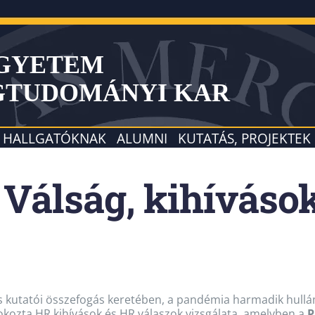
EGYETEM
GTUDOMÁNYI KAR
HALLGATÓKNAK
ALUMNI
KUTATÁS, PROJEKTEK
 Válság, kihíváso
s kutatói összefogás keretében, a pandémia harmadik hullám
okozta HR kihívások és HR válaszok vizsgálata, amelyben a
P