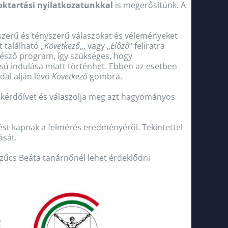
oktartási nyilatkozatunkkal
is megerősítünk. A
gyszerű és tényszerű válaszokat és véleményeket
t található „
Következő
„, vagy „
Előző
” feliratra
ngésző program, így szükséges, hogy
ssú indulása miatt történhet. Ebben az esetben
dal alján lévő
Következő
gombra.
kérdőívet és válaszolja meg azt hagyományos
ést kapnak a felmérés eredményéről. Tekintettel
ását.
zűcs Beáta tanárnőnél lehet érdeklődni