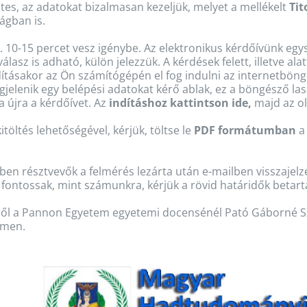
tes, az adatokat bizalmasan kezeljük, melyet a mellékelt
Tit
ágban is.
kb. 10-15 percet vesz igénybe. Az elektronikus kérdőívünk e
asz is adható, külön jelezzük. A kérdések felett, illetve alat
indításakor az Ön számítógépén el fog indulni az internetbö
jelenik egy belépési adatokat kérő ablak, ez a böngésző la
újra a kérdőívet. Az
indításhoz kattintson ide,
majd az ol
töltés lehetőségével, kérjük, töltse le
PDF formátumban
a 
en résztvevők a felmérés lezárta után e-mailben visszajelz
ontossak, mint számunkra, kérjük a rövid határidők betart
iről a Pannon Egyetem egyetemi docensénél Pató Gáborné S
ímen.