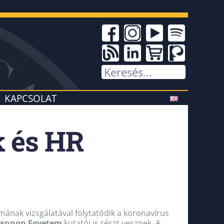
KAPCSOLAT
k és HR
ának vizsgálatával folytatódik a koronavírus
annon Egyetem
kutatói is részt vesznek. A