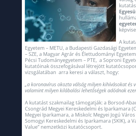
kutatá
Egyesü
hullám
egyete
képvise
A kuta
Egyetem – METU, a Budapesti Gazdasági Egyetem
– SZE, a Magyar Agrár és Élettudományi Egyetem 
Pécsi Tudományegyetem – PTE, a Soproni Egyete
kutatóinak összefogásával létrejött kutatócsop
vizsgálatában arra keresi a választ, hogy:
„a koronavírus okozta válság milyen kihívásokat és v
valamint milyen kilábalási lehetőségek adódnak ezen
A kutatást szakmailag támogatják: a Borsod-Aba
Csongrád Megyei Kereskedelmi és Iparkamara (CS
Megyei Iparkamara, a Miskolc Megyei Jogú Város
Somogyi Kereskedelmi és Iparkamara (SKIK), a 
Value” nemzetközi kutatócsoport.