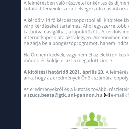
A felmérésben való részvétel önkéntes és díjmen
kutatást terveink szerint elvégezzük más V4 orsz
A kérdőív 14 fő kérdéscsoportból áll. Kitöltése 
váró kérdéseket tartalmaz. Ahol egyszerre több vál
kattintva navigálhat, a lapok között. A kérdőív 
internetkapcsolata aktív legyen. Amennyiben meg
ne zárja be a böngészőprogramot, hanem indítsa 
Ha Ön nem kedveli, vagy nem él az elektronikus ki
módon és küldje el azt a megadott címre.
A kitöltési határidő
2021. április 20.
A felmérésb
arra, hogy az eredmények Önök számára éppoly f
Az eredményekről és a kutatás további részlete
a
szucs.beata@gtk.uni-pannon.hu
e-mail c