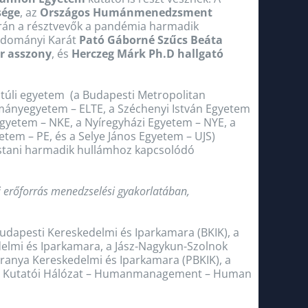
sége
, az
Országos Humánmenedzsment
során a résztvevők a pandémia harmadik
udományi Karát
Pató Gáborné Szűcs Beáta
r asszony
, és
Herczeg Márk Ph.D hallgató
túli egyetem (a Budapesti Metropolitan
mányegyetem – ELTE, a Széchenyi István Egyetem
Egyetem – NKE, a Nyíregyházi Egyetem – NYE, a
em – PE, és a Selye János Egyetem – UJS)
ostani harmadik hullámhoz kapcsolódó
ri erőforrás menedzselési gyakorlatában,
udapesti Kereskedelmi és Iparkamara (BKIK), a
delmi és Iparkamara, a Jász-Nagykun-Szolnok
ranya Kereskedelmi és Iparkamara (PBKIK), a
bits Kutatói Hálózat – Humanmanagement – Human