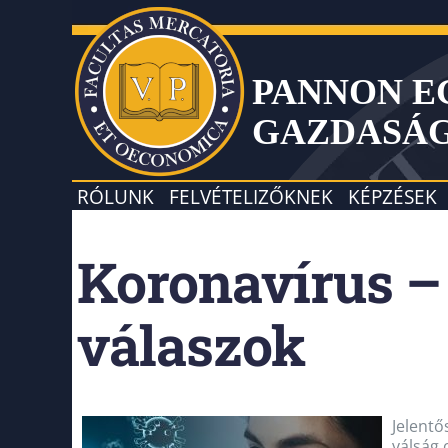
PANNON 
GAZDASÁ
RÓLUNK
FELVÉTELIZŐKNEK
KÉPZÉSEK
Koronavírus –
válaszok
Jelentő
válság 