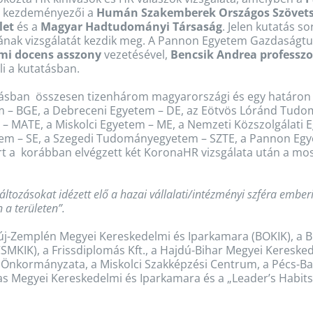
s kezdeményezői a
Humán Szakemberek Országos Szövet
let
és a
Magyar Hadtudományi Társaság
. Jelen kutatás 
ának vizsgálatát kezdik meg. A Pannon Egyetem Gazdaságt
mi docens asszony
vezetésével,
Bencsik Andrea professzo
li a kutatásban.
tásban összesen tizenhárom magyarországi és egy határon 
 – BGE, a Debreceni Egyetem – DE, az Eötvös Lóránd Tudo
– MATE, a Miskolci Egyetem – ME, a Nemzeti Közszolgálati 
m – SE, a Szegedi Tudományegyetem – SZTE, a Pannon Egyet
ort a korábban elvégzett két KoronaHR vizsgálata után a m
áltozásokat idézett elő a hazai vállalati/intézményi szféra embe
 a területen”.
új-Zemplén Megyei Kereskedelmi és Iparkamara (BOKIK), a B
MKIK), a Frissdiplomás Kft., a Hajdú-Bihar Megyei Kereske
 Önkormányzata, a Miskolci Szakképzési Centrum, a Pécs-Ba
Vas Megyei Kereskedelmi és Iparkamara és a „Leader’s Ha