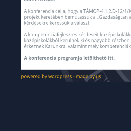
A konferencia célja, hogy a TÁMOP-4.1.2.D-12/1
projekt keretében bemutassuk a „Gazdaságtan ala
kérdésekre keressük a választ.
A kompetenciafejlesztés kérdéseit középiskolákkal
középiskolákból kerülnek ki és nagyobb részben r
érkeznek Karunkra, valamint mely kompetenciáka
A konferencia programja letölthető itt.
powered by wordpress - made by us