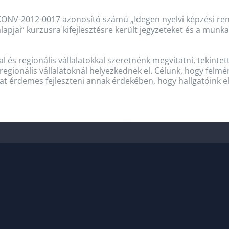
/KONV-2012-0017 azonosító számú „Idegen nyelvi képzési re
pjai” kurzusra kifejlesztésre került jegyzeteket és a munk
 és regionális vállalatokkal szeretnénk megvitatni, tekintett
egionális vállalatoknál helyezkednek el. Célunk, hogy felmé
t érdemes fejleszteni annak érdekében, hogy hallgatóink e