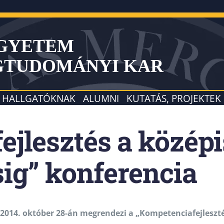
EGYETEM
GTUDOMÁNYI KAR
HALLGATÓKNAK
ALUMNI
KUTATÁS, PROJEKTEK
jlesztés a középi
ig” konferencia
14. október 28-án megrendezi a „Kompetenciafejlesztés