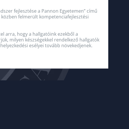
ndszer fejlesztése a Pannon Egyetemen” című
a közben felmerült kompetenciafejlesztési
el arra, hogy a hallgatóink ezekből a
rjük, milyen készségekkel rendelkező hallgatók
lhelyezkedési esélyei tovább növekedjenek.