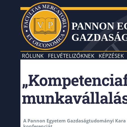
PANNON 
GAZDASÁ
RÓLUNK
FELVÉTELIZŐKNEK
KÉPZÉSEK
„Kompetenciafe
munkavállalás
A Pannon Egyetem Gazdaságtudományi Kara 20
konferenciát.