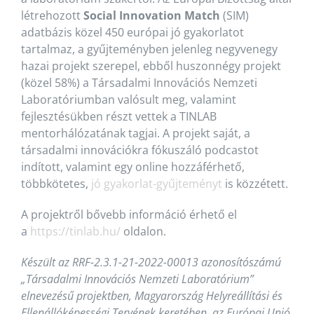
létrehozott
Social Innovation Match
(SIM)
adatbázis közel 450 európai jó gyakorlatot
tartalmaz, a gyűjteményben jelenleg negyvenegy
hazai projekt szerepel, ebből huszonnégy projekt
(közel 58%) a Társadalmi Innovációs Nemzeti
Laboratóriumban valósult meg, valamint
fejlesztésükben részt vettek a TINLAB
mentorhálózatának tagjai. A projekt saját, a
társadalmi innovációkra fókuszáló podcastot
indított, valamint egy online hozzáférhető,
többkötetes,
jó gyakorlat-gyűjteményt
is közzétett.
A projektről bővebb információ érhető el
a
https://tinlab.hu/
oldalon.
Készült az RRF-2.3.1-21-2022-00013 azonosítószámú
„Társadalmi Innovációs Nemzeti Laboratórium”
elnevezésű projektben, Magyarország Helyreállítási és
Ellenállóképességi Tervének keretében, az Európai Unió