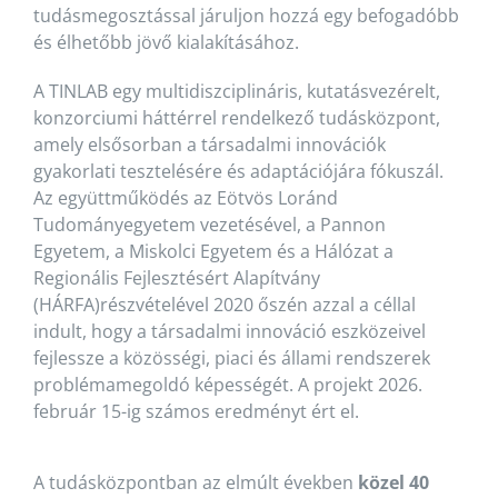
tudásmegosztással járuljon hozzá egy befogadóbb
és élhetőbb jövő kialakításához.
A TINLAB egy multidiszciplináris, kutatásvezérelt,
konzorciumi háttérrel rendelkező tudásközpont,
amely elsősorban a társadalmi innovációk
gyakorlati tesztelésére és adaptációjára fókuszál.
Az együttműködés az Eötvös Loránd
Tudományegyetem vezetésével, a Pannon
Egyetem, a Miskolci Egyetem és a Hálózat a
Regionális Fejlesztésért Alapítvány
(HÁRFA)részvételével 2020 őszén azzal a céllal
indult, hogy a társadalmi innováció eszközeivel
fejlessze a közösségi, piaci és állami rendszerek
problémamegoldó képességét. A projekt 2026.
február 15-ig számos eredményt ért el.
A tudásközpontban az elmúlt években
közel 40