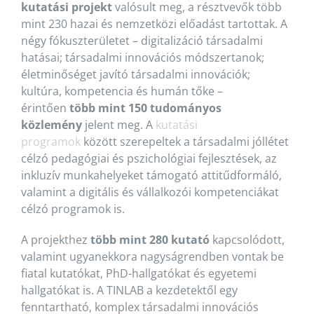
kutatási projekt
valósult meg, a résztvevők több
mint 230 hazai és nemzetközi előadást tartottak. A
négy fókuszterületet – digitalizáció társadalmi
hatásai; társadalmi innovációs módszertanok;
életminőséget javító társadalmi innovációk;
kultúra, kompetencia és humán tőke –
érintően
több mint 150 tudományos
közlemény
jelent meg. A
kutatási
programok
között szerepeltek a társadalmi jóllétet
célzó pedagógiai és pszichológiai fejlesztések, az
inkluzív munkahelyeket támogató attitűdformáló,
valamint a digitális és vállalkozói kompetenciákat
célzó programok is.
A projekthez
több mint 280 kutató
kapcsolódott,
valamint ugyanekkora nagyságrendben vontak be
fiatal kutatókat, PhD-hallgatókat és egyetemi
hallgatókat is. A TINLAB a kezdetektől egy
fenntartható, komplex társadalmi innovációs