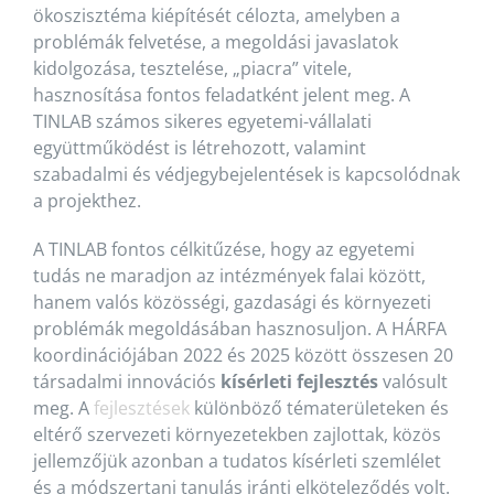
ökoszisztéma kiépítését célozta, amelyben a
problémák felvetése, a megoldási javaslatok
kidolgozása, tesztelése, „piacra” vitele,
hasznosítása fontos feladatként jelent meg. A
TINLAB számos sikeres egyetemi-vállalati
együttműködést is létrehozott, valamint
szabadalmi és védjegybejelentések is kapcsolódnak
a projekthez.
A TINLAB fontos célkitűzése, hogy az egyetemi
tudás ne maradjon az intézmények falai között,
hanem valós közösségi, gazdasági és környezeti
problémák megoldásában hasznosuljon. A HÁRFA
koordinációjában 2022 és 2025 között összesen 20
társadalmi innovációs
kísérleti fejlesztés
valósult
meg. A
fejlesztések
különböző tématerületeken és
eltérő szervezeti környezetekben zajlottak, közös
jellemzőjük azonban a tudatos kísérleti szemlélet
és a módszertani tanulás iránti elköteleződés volt.