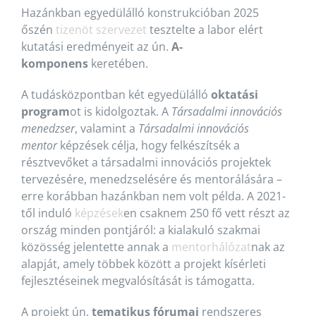
Hazánkban egyedülálló konstrukcióban 2025
őszén
tizenöt szervezet
tesztelte a labor elért
kutatási eredményeit az ún.
A-
komponens
keretében.
A tudásközpontban két egyedülálló
oktatási
program
ot is kidolgoztak. A
Társadalmi innovációs
menedzser
, valamint a
Társadalmi innovációs
mentor
képzések célja, hogy felkészítsék a
résztvevőket a társadalmi innovációs projektek
tervezésére, menedzselésére és mentorálására –
erre korábban hazánkban nem volt példa. A 2021-
től induló
képzések
en csaknem 250 fő vett részt az
ország minden pontjáról: a kialakuló szakmai
közösség jelentette annak a
mentorhálózat
nak az
alapját, amely többek között a projekt kísérleti
fejlesztéseinek megvalósítását is támogatta.
A projekt ún.
tematikus fórumai
rendszeres