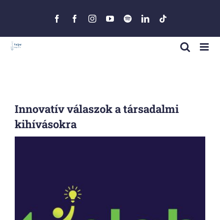
Skip
to
Facebook
Facebook
Instagram
YouTube
Spotify
LinkedIn
Tiktok
content
Innovatív válaszok a társadalmi
kihívásokra