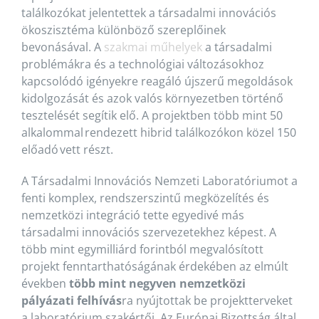
találkozókat jelentettek a társadalmi innovációs
ökoszisztéma különböző szereplőinek
bevonásával. A
szakmai műhelyek
a társadalmi
problémákra és a technológiai változásokhoz
kapcsolódó igényekre reagáló újszerű megoldások
kidolgozását és azok valós környezetben történő
tesztelését segítik elő. A projektben több mint 50
alkalommal rendezett hibrid találkozókon közel 150
előadó vett részt.
A Társadalmi Innovációs Nemzeti Laboratóriumot a
fenti komplex, rendszerszintű megközelítés és
nemzetközi integráció tette egyedivé más
társadalmi innovációs szervezetekhez képest. A
több mint egymilliárd forintból megvalósított
projekt fenntarthatóságának érdekében az elmúlt
években
több mint negyven nemzetközi
pályázati felhívás
ra nyújtottak be projektterveket
a laboratórium szakértői. Az Európai Bizottság által