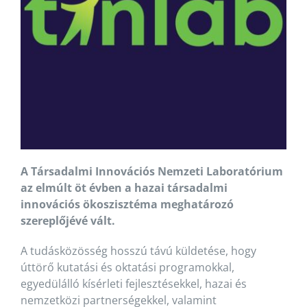
A Társadalmi Innovációs Nemzeti Laboratórium
az elmúlt öt évben a hazai társadalmi
innovációs ökoszisztéma meghatározó
szereplőjévé vált.
A tudásközösség hosszú távú küldetése, hogy
úttörő kutatási és oktatási programokkal,
egyedülálló kísérleti fejlesztésekkel, hazai és
nemzetközi partnerségekkel, valamint