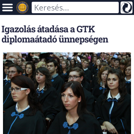
Igazolás átadása a GTK
diplomaátadó ünnepségen